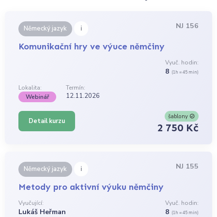
NJ 156
i
Německý jazyk
Komunikační hry ve výuce němčiny
Vyuč. hodin:
8
(1h = 45 min)
Lokalita:
Termín:
12.11.2026
Webinář
šablony
Detail kurzu
2 750 Kč
NJ 155
i
Německý jazyk
Metody pro aktivní výuku němčiny
Vyučující:
Vyuč. hodin:
Lukáš Heřman
8
(1h = 45 min)