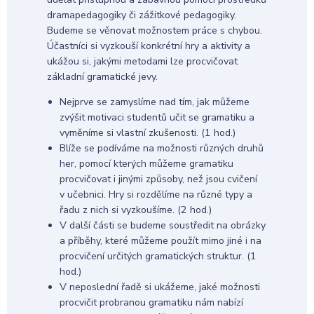
dramapedagogiky či zážitkové pedagogiky.
Budeme se věnovat možnostem práce s chybou.
Účastníci si vyzkouší konkrétní hry a aktivity a
ukážou si, jakými metodami lze procvičovat
základní gramatické jevy.
Nejprve se zamyslíme nad tím, jak můžeme
zvýšit motivaci studentů učit se gramatiku a
vyměníme si vlastní zkušenosti. (1 hod.)
Blíže se podíváme na možnosti různých druhů
her, pomocí kterých můžeme gramatiku
procvičovat i jinými způsoby, než jsou cvičení
v učebnici. Hry si rozdělíme na různé typy a
řadu z nich si vyzkoušíme. (2 hod.)
V další části se budeme soustředit na obrázky
a příběhy, které můžeme použít mimo jiné i na
procvičení určitých gramatických struktur. (1
hod.)
V neposlední řadě si ukážeme, jaké možnosti
procvičit probranou gramatiku nám nabízí