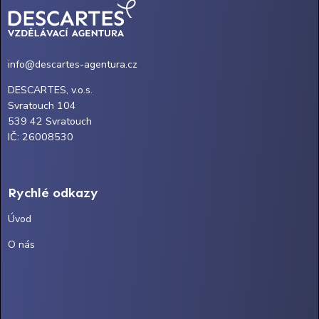
info@descartes-agentura.cz
DESCARTES, v.o.s.
Svratouch 104
539 42 Svratouch
IČ: 26008530
Rychlé odkazy
Úvod
O nás