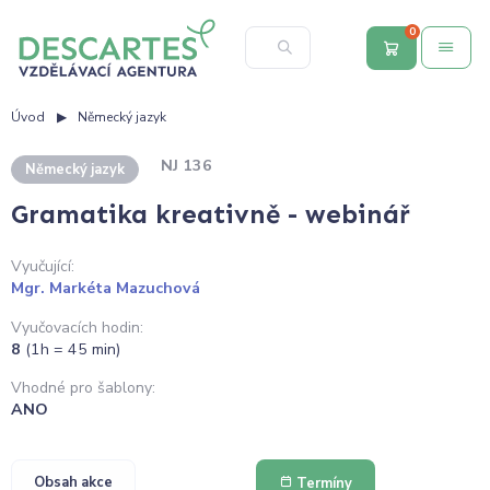
0
Úvod
Německý jazyk
NJ 136
Německý jazyk
Gramatika kreativně - webinář
Vyučující:
Mgr. Markéta Mazuchová
Vyučovacích hodin:
8
(1h = 45 min)
Vhodné pro šablony:
ANO
Obsah akce
Termíny