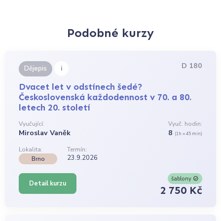
Podobné kurzy
D 180
i
Dějepis
Dvacet let v odstínech šedé?
Československá každodennost v 70. a 80.
letech 20. století
Vyučující:
Vyuč. hodin:
Miroslav Vaněk
8
(1h = 45 min)
Lokalita:
Termín:
23.9.2026
Brno
šablony
Detail kurzu
2 750 Kč