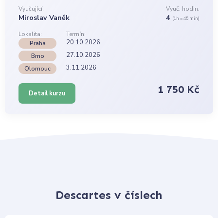
Vyučující:
Vyuč. hodin:
Miroslav Vaněk
4
(1h = 45 min)
Lokalita:
Termín:
20.10.2026
Praha
27.10.2026
Brno
3.11.2026
Olomouc
1 750 Kč
Detail kurzu
Descartes v číslech