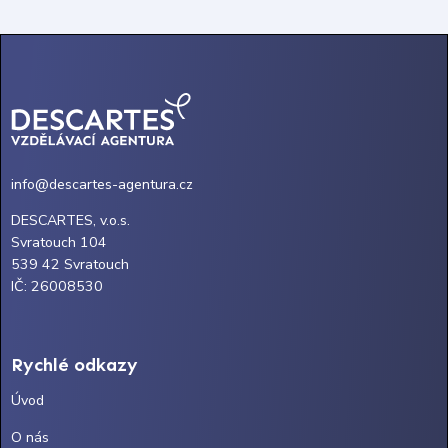
info@descartes-agentura.cz
DESCARTES, v.o.s.
Svratouch 104
539 42 Svratouch
IČ: 26008530
Rychlé odkazy
Úvod
O nás