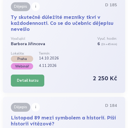
D 185
i
Dějepis
Ty skutečně důležité mezníky tkví v
každodennosti. Co se do učebnic dějepisu
nevešlo
Vyučující:
Vyuč. hodin:
Barbora Jiřincova
6
(1h = 45 min)
Lokalita:
Termín:
14.10.2026
Praha
4.11.2026
Webinář
2 250 Kč
Detail kurzu
D 184
i
Dějepis
Listopad 89 mezi symbolem a historií. Píší
historii vítězové?