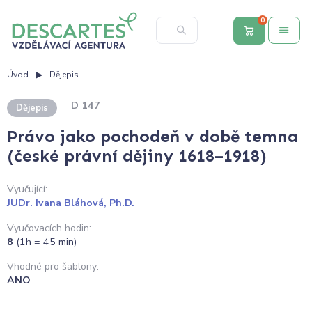
0
Úvod
Dějepis
D 147
Dějepis
Právo jako pochodeň v době temna
(české právní dějiny 1618–1918)
Vyučující:
JUDr. Ivana Bláhová, Ph.D.
Vyučovacích hodin:
8
(1h = 45 min)
Vhodné pro šablony:
ANO