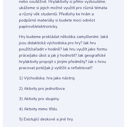
nebo soutěživě. Hry/aktivity si přímo vyzkoušíme,
ukážeme si jejich možné využití pro různá témata
a různý věk studentů. Předlohy ke hrám a
podpůrné materiály si budete moci odnést
papírově/elektronicky.
Hry budeme prokládat několika zamyšleními: Jaká
jsou didaktická východiska pro hry? Jak hru
použít/zařadit v hodině? Jak hru využít jako formu
práce/jako úkol a jak ji hodnotit? Jak geografické
hry/aktivity propojit s jinými předměty? Jak s hrou
pracovat poté/jak ji vytěžit a reflektovat?
1) Východiska, hra jako nástroj.
2) Aktivity pro jednotlivce.
3) Aktivity pro skupiny.
4) Aktivity mimo třídu.
5) Existující deskové a jiné hry.