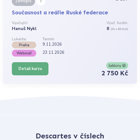
i
Zeměpis
Současnost a reálie Ruské federace
Vyučující:
Vyuč. hodin:
Hanuš Nykl
8
(1h = 45 min)
Lokalita:
Termín:
9.11.2026
Praha
23.11.2026
Webinář
šablony
Detail kurzu
2 750 Kč
Descartes v číslech