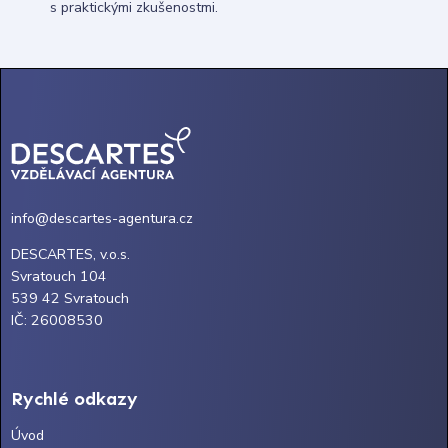
s praktickými zkušenostmi.
info@descartes-agentura.cz
DESCARTES, v.o.s.
Svratouch 104
539 42 Svratouch
IČ: 26008530
Rychlé odkazy
Úvod