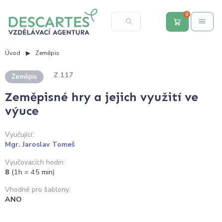
0
Úvod
Zeměpis
Z 117
Zeměpis
Zeměpisné hry a jejich využití ve
výuce
Vyučující:
Mgr. Jaroslav Tomeš
Vyučovacích hodin:
8
(1h = 45 min)
Vhodné pro šablony:
ANO