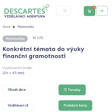
0
Úvod
Matematika
M 135
Matematika
Konkrétní témata do výuky
finanční gramotnosti
Vyučovacích hodin:
(1h = 45 min)
Obsah akce
Termíny
Vzdělávací cíl
Podobné kurzy