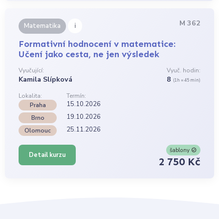
M 362
i
Matematika
Formativní hodnocení v matematice:
Učení jako cesta, ne jen výsledek
Vyučující:
Vyuč. hodin:
Kamila Slípková
8
(1h = 45 min)
Lokalita:
Termín:
15.10.2026
Praha
19.10.2026
Brno
25.11.2026
Olomouc
šablony
Detail kurzu
2 750 Kč