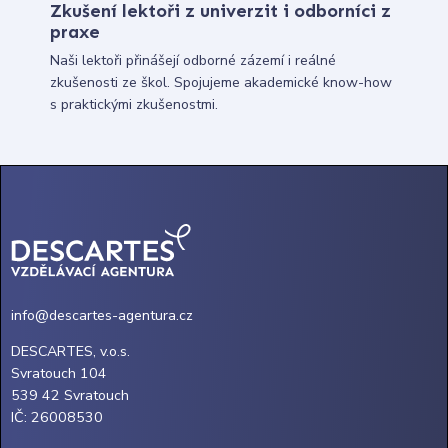
Zkušení lektoři z univerzit i odborníci z
praxe
Naši lektoři přinášejí odborné zázemí i reálné
zkušenosti ze škol. Spojujeme akademické know-how
s praktickými zkušenostmi.
info@descartes-agentura.cz
DESCARTES, v.o.s.
Svratouch 104
539 42 Svratouch
IČ: 26008530