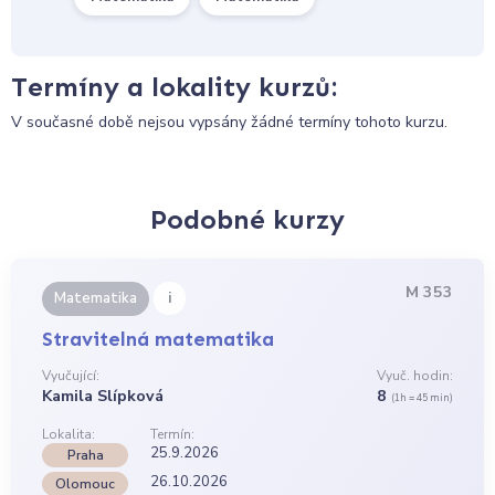
Termíny a lokality kurzů:
V současné době nejsou vypsány žádné termíny tohoto kurzu.
Podobné kurzy
M 353
i
Matematika
Stravitelná matematika
Vyučující:
Vyuč. hodin:
Kamila Slípková
8
(1h = 45 min)
Lokalita:
Termín:
25.9.2026
Praha
26.10.2026
Olomouc