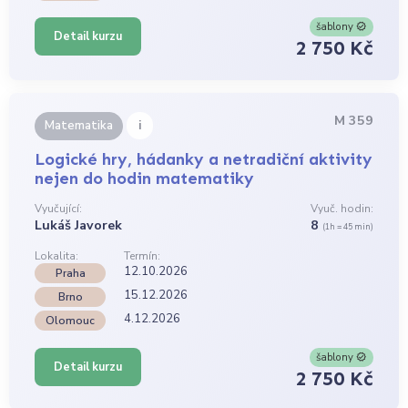
šablony
Detail kurzu
2 750 Kč
M 359
i
Matematika
Logické hry, hádanky a netradiční aktivity
nejen do hodin matematiky
Vyučující:
Vyuč. hodin:
Lukáš Javorek
8
(1h = 45 min)
Lokalita:
Termín:
12.10.2026
Praha
15.12.2026
Brno
4.12.2026
Olomouc
šablony
Detail kurzu
2 750 Kč