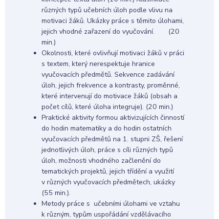
různých typů učebních úloh podle vlivu na
motivaci žáků. Ukázky práce s těmito úlohami,
jejich vhodné zařazení do vyučování. (20
min.)
Okolnosti, které ovlivňují motivaci žáků v práci
s textem, který nerespektuje hranice
vyučovacích předmětů. Sekvence zadávání
úloh, jejich frekvence a kontrasty, proměnné,
které intervenují do motivace žáků (obsah a
počet cílů, které úloha integruje). (20 min.)
Praktické aktivity formou aktivizujících činností
do hodin matematiky a do hodin ostatních
vyučovacích předmětů na 1. stupni ZŠ, řešení
jednotlivých úloh, práce s cíli různých typů
úloh, možnosti vhodného začlenění do
tematických projektů, jejich třídění a využití
v různých vyučovacích předmětech, ukázky
(55 min.).
Metody práce s učebními úlohami ve vztahu
k různým, typům uspořádání vzdělávacího