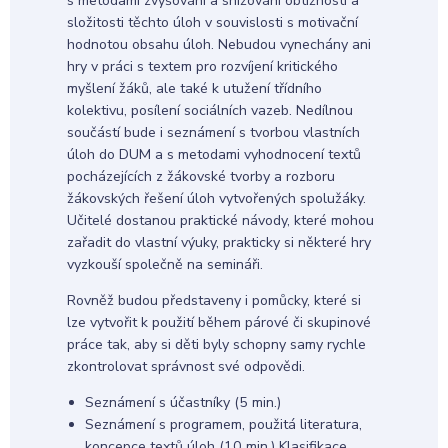
s metodami zvyšování a snižování obtížnosti a
složitosti těchto úloh v souvislosti s motivační
hodnotou obsahu úloh. Nebudou vynechány ani
hry v práci s textem pro rozvíjení kritického
myšlení žáků, ale také k utužení třídního
kolektivu, posílení sociálních vazeb. Nedílnou
součástí bude i seznámení s tvorbou vlastních
úloh do DUM a s metodami vyhodnocení textů
pocházejících z žákovské tvorby a rozboru
žákovských řešení úloh vytvořených spolužáky.
Učitelé dostanou praktické návody, které mohou
zařadit do vlastní výuky, prakticky si některé hry
vyzkouší společně na semináři.
Rovněž budou představeny i pomůcky, které si
lze vytvořit k použití během párové či skupinové
práce tak, aby si děti byly schopny samy rychle
zkontrolovat správnost své odpovědi.
Seznámení s účastníky (5 min.)
Seznámení s programem, použitá literatura,
koncepce textů úloh (10 min.) Klasifikace