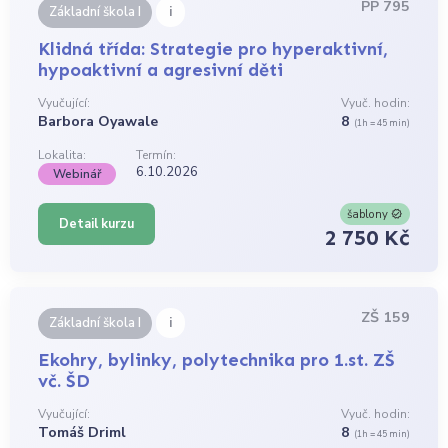
PP 795
i
Základní škola I
Klidná třída: Strategie pro hyperaktivní,
hypoaktivní a agresivní děti
Vyučující:
Vyuč. hodin:
Barbora Oyawale
8
(1h = 45 min)
Lokalita:
Termín:
6.10.2026
Webinář
šablony
Detail kurzu
2 750 Kč
ZŠ 159
i
Základní škola I
Ekohry, bylinky, polytechnika pro 1.st. ZŠ
vč. ŠD
Vyučující:
Vyuč. hodin:
Tomáš Driml
8
(1h = 45 min)