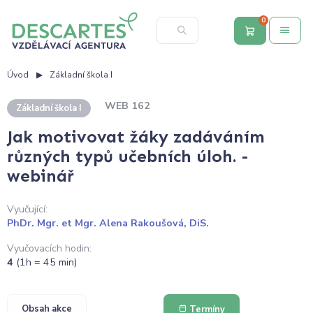
0
Úvod
Základní škola I
WEB 162
Základní škola I
Jak motivovat žáky zadáváním
různých typů učebních úloh. -
webinář
Vyučující:
PhDr. Mgr. et Mgr. Alena Rakoušová, DiS.
Vyučovacích hodin:
4
(1h = 45 min)
Obsah akce
Termíny