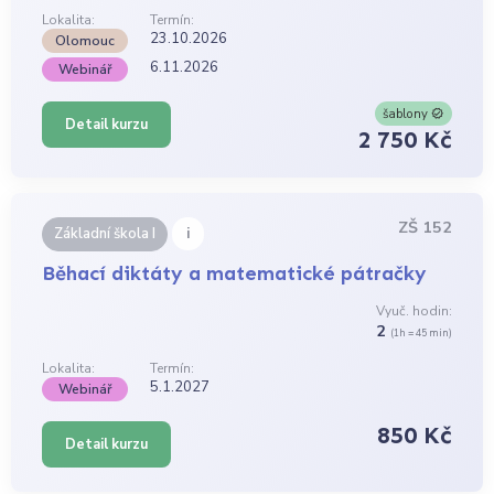
Lokalita:
Termín:
23.10.2026
Olomouc
6.11.2026
Webinář
šablony
Detail kurzu
2 750 Kč
ZŠ 152
i
Základní škola I
Běhací diktáty a matematické pátračky
Vyuč. hodin:
2
(1h = 45 min)
Lokalita:
Termín:
5.1.2027
Webinář
850 Kč
Detail kurzu