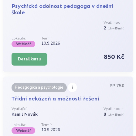
Psychická odolnost pedagoga v dnešní
škole
Vyuč. hodin:
2
(1h = 45 min)
Lokalita:
Termín:
10.9.2026
Webinář
850 Kč
Detail kurzu
PP 750
i
Pedagogika a psychologie
Třídní nekázeň a možnosti řešení
Vyučující:
Vyuč. hodin:
Kamil Novák
8
(1h = 45 min)
Lokalita:
Termín:
10.9.2026
Webinář