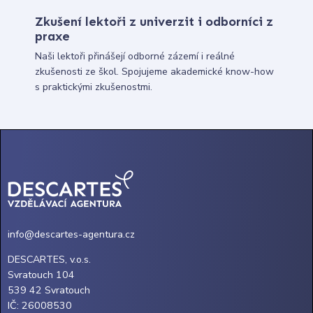
Zkušení lektoři z univerzit i odborníci z
praxe
Naši lektoři přinášejí odborné zázemí i reálné
zkušenosti ze škol. Spojujeme akademické know-how
s praktickými zkušenostmi.
info@descartes-agentura.cz
DESCARTES, v.o.s.
Svratouch 104
539 42 Svratouch
IČ: 26008530