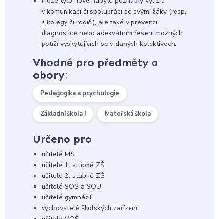
může tyto nově nabyté poznatky využít
v komunikaci či spolupráci se svými žáky (resp.
s kolegy či rodiči), ale také v prevenci,
diagnostice nebo adekvátním řešení možných
potíží vyskytujících se v daných kolektivech.
Vhodné pro předměty a
obory:
Pedagogika a psychologie
Základní škola I
Mateřská škola
Určeno pro
učitelé MŠ
učitelé 1. stupně ZŠ
učitelé 2. stupně ZŠ
učitelé SOŠ a SOU
učitelé gymnázií
vychovatelé školských zařízení
učitelé VOŠ