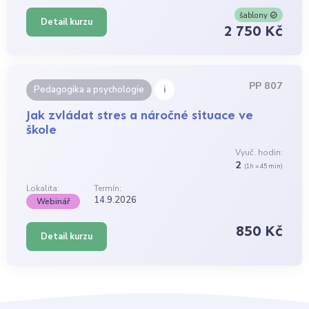
šablony
Detail kurzu
2 750 Kč
PP 807
i
Pedagogika a psychologie
Jak zvládat stres a náročné situace ve
škole
Vyuč. hodin:
2
(1h = 45 min)
Lokalita:
Termín:
14.9.2026
Webinář
850 Kč
Detail kurzu