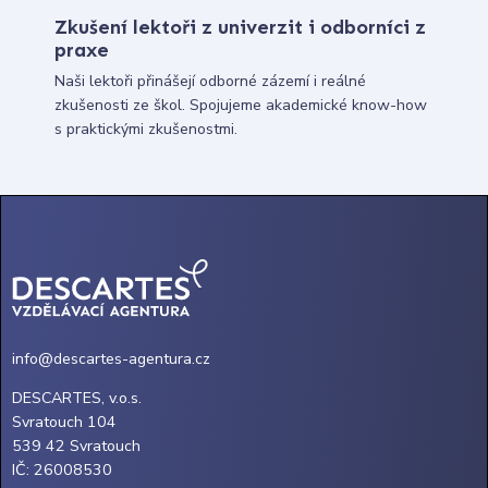
Zkušení lektoři z univerzit i odborníci z
praxe
Naši lektoři přinášejí odborné zázemí i reálné
zkušenosti ze škol. Spojujeme akademické know-how
s praktickými zkušenostmi.
info@descartes-agentura.cz
DESCARTES, v.o.s.
Svratouch 104
539 42 Svratouch
IČ: 26008530