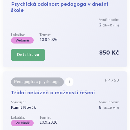
Psychická odolnost pedagoga v dnešní
škole
Vyuč. hodin:
2
(1h = 45 min)
Lokalita:
Termín:
10.9.2026
Webinář
850 Kč
Detail kurzu
PP 750
i
Pedagogika a psychologie
Třídní nekázeň a možnosti řešení
Vyučující:
Vyuč. hodin:
Kamil Novák
8
(1h = 45 min)
Lokalita:
Termín:
10.9.2026
Webinář