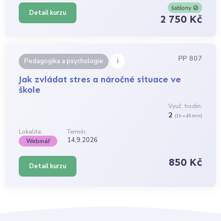
šablony
Detail kurzu
2 750 Kč
PP 807
i
Pedagogika a psychologie
Jak zvládat stres a náročné situace ve
škole
Vyuč. hodin:
2
(1h = 45 min)
Lokalita:
Termín:
14.9.2026
Webinář
850 Kč
Detail kurzu