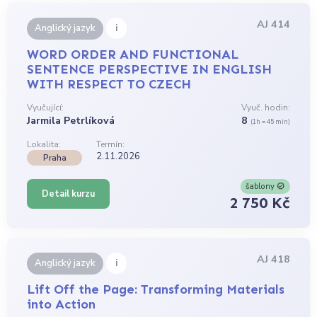
AJ 414
i
Anglický jazyk
WORD ORDER AND FUNCTIONAL
SENTENCE PERSPECTIVE IN ENGLISH
WITH RESPECT TO CZECH
Vyučující:
Vyuč. hodin:
Jarmila Petrlíková
8
(1h = 45 min)
Lokalita:
Termín:
2.11.2026
Praha
šablony
Detail kurzu
2 750 Kč
AJ 418
i
Anglický jazyk
Lift Off the Page: Transforming Materials
into Action