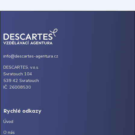
info@descartes-agentura.cz
DESCARTES, v.o.s.
Svratouch 104
539 42 Svratouch
IČ: 26008530
Rychlé odkazy
Úvod
O nás