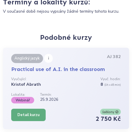
Termíny a lokality kurzů:
V současné době nejsou vypsány žádné termíny tohoto kurzu.
Podobné kurzy
AJ 382
i
Anglický jazyk
Practical use of A.I. in the classroom
Vyučující:
Vyuč. hodin:
Kristof Abrath
8
(1h = 45 min)
Lokalita:
Termín:
25.9.2026
Webinář
šablony
Detail kurzu
2 750 Kč