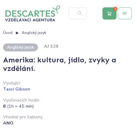
0
Úvod
Anglický jazyk
AJ 329
Anglický jazyk
Amerika: kultura, jídlo, zvyky a
vzdělání.
Vyučující:
Tasci Gibson
Vyučovacích hodin:
8
(1h = 45 min)
Vhodné pro šablony:
ANO