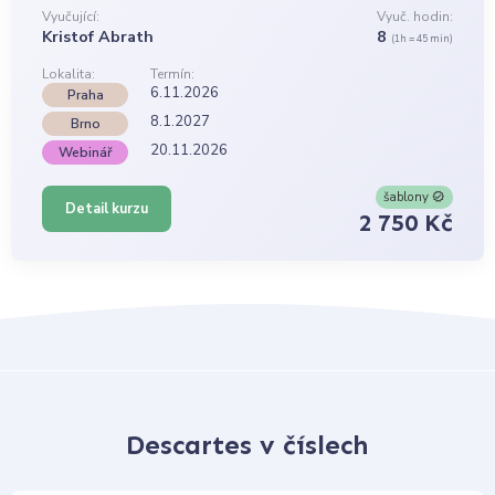
Vyučující:
Vyuč. hodin:
Kristof Abrath
8
(1h = 45 min)
Lokalita:
Termín:
6.11.2026
Praha
8.1.2027
Brno
20.11.2026
Webinář
šablony
Detail kurzu
2 750 Kč
Descartes v číslech