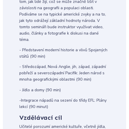
tom, jak lidé žijí, což se může značně lišit v
závislosti na geografii a populaci oblasti.
Podíváme se na typické americké zvyky a na to,
jak tyto odrážejí základní hodnoty národa. V
tomto semináři bude instruktor využívat video,
audio, články a fotografie k diskusi na dané
téma.
- Představení moderní historie a vlivů Spojených
států (90 min)
- Středozápad, Nová Anglie, jih, západ, západní
pobřeží a severozápadní Pacifik: Jeden národ s
mnoha geografickými oblastmi (90 min)
- Jídlo a domy (90 min)
-Integrace nápadů na sezení do třídy EFL: Plány
lekcí (90 minut)
Vzdělávací cíl
Učitelé porozumí americké kultuře, včetně jídla,