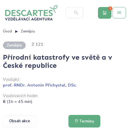
0
Úvod
Zeměpis
Z 121
Zeměpis
Přírodní katastrofy ve světě a v
České republice
Vyučující:
prof. RNDr. Antonín Přichystal, DSc.
Vyučovacích hodin:
6
(1h = 45 min)
Obsah akce
Termíny