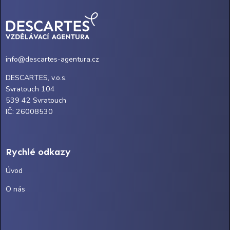
info@descartes-agentura.cz
DESCARTES, v.o.s.
Svratouch 104
539 42 Svratouch
IČ: 26008530
Rychlé odkazy
Úvod
O nás