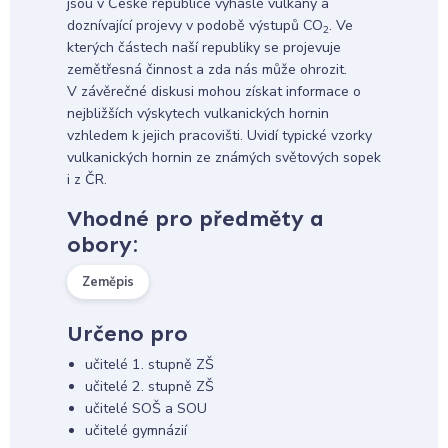
jsou v České republice vyhaslé vulkány a
doznívající projevy v podobě výstupů CO
. Ve
2
kterých částech naší republiky se projevuje
zemětřesná činnost a zda nás může ohrozit.
V závěrečné diskusi mohou získat informace o
nejbližších výskytech vulkanických hornin
vzhledem k jejich pracovišti. Uvidí typické vzorky
vulkanických hornin ze známých světových sopek
i z ČR.
Vhodné pro předměty a
obory:
Zeměpis
Určeno pro
učitelé 1. stupně ZŠ
učitelé 2. stupně ZŠ
učitelé SOŠ a SOU
učitelé gymnázií