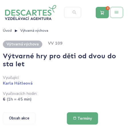
0
Úvod
Výtvarná výchova
VV 109
Výtvarná výchova
Výtvarné hry pro děti od dvou do
sta let
Vyučující:
Karla Hátleová
Vyučovacích hodin:
6
(1h = 45 min)
Obsah akce
Termíny