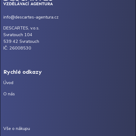
info@descartes-agentura.cz
DESCARTES, v.o.s.
Svratouch 104
539 42 Svratouch
IČ: 26008530
Rychlé odkazy
Úvod
O nás
Vše o nákupu