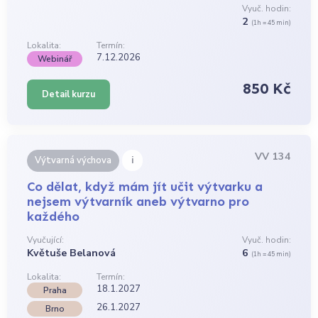
Vyuč. hodin:
2
(1h = 45 min)
Lokalita:
Termín:
7.12.2026
Webinář
850 Kč
Detail kurzu
VV 134
i
Výtvarná výchova
Co dělat, když mám jít učit výtvarku a
nejsem výtvarník aneb výtvarno pro
každého
Vyučující:
Vyuč. hodin:
Květuše Belanová
6
(1h = 45 min)
Lokalita:
Termín:
18.1.2027
Praha
26.1.2027
Brno