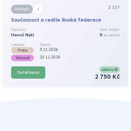
Z 137
i
Zeměpis
Současnost a reálie Ruské federace
Vyučující:
Vyuč. hodin:
Hanuš Nykl
8
(1h = 45 min)
Lokalita:
Termín:
9.11.2026
Praha
23.11.2026
Webinář
šablony
Detail kurzu
2 750 Kč