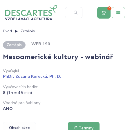
0
Úvod
Zeměpis
WEB 190
Zeměpis
Mesoamerické kultury - webinář
Vyučující:
PhDr. Zuzana Korecká, Ph. D.
Vyučovacích hodin:
8
(1h = 45 min)
Vhodné pro šablony:
ANO
Obsah akce
Termíny