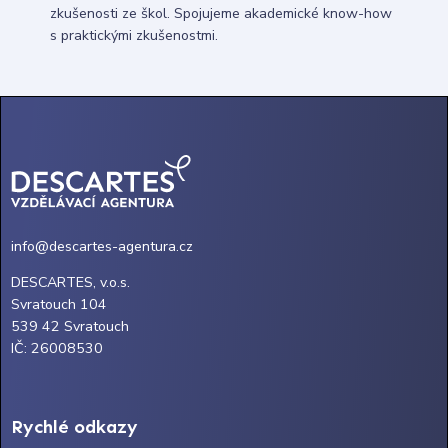
zkušenosti ze škol. Spojujeme akademické know-how
s praktickými zkušenostmi.
info@descartes-agentura.cz
DESCARTES, v.o.s.
Svratouch 104
539 42 Svratouch
IČ: 26008530
Rychlé odkazy