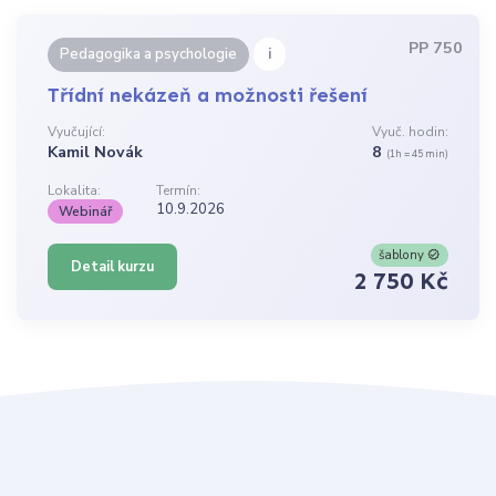
PP 750
i
Pedagogika a psychologie
Třídní nekázeň a možnosti řešení
Vyučující:
Vyuč. hodin:
Kamil Novák
8
(1h = 45 min)
Lokalita:
Termín:
10.9.2026
Webinář
šablony
Detail kurzu
2 750 Kč