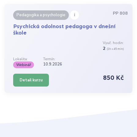
PP 808
i
Pedagogika a psychologie
Psychická odolnost pedagoga v dnešní
škole
Vyuč. hodin:
2
(1h = 45 min)
Lokalita:
Termín:
10.9.2026
Webinář
850 Kč
Detail kurzu