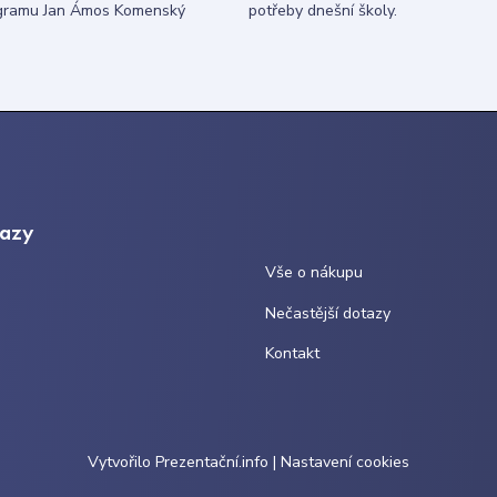
gramu Jan Ámos Komenský
potřeby dnešní školy.
kazy
Vše o nákupu
Nečastější dotazy
Kontakt
Vytvořilo
Prezentační.info
|
Nastavení cookies