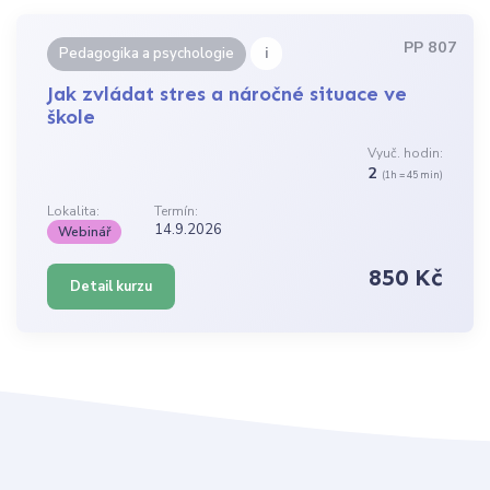
PP 807
i
Pedagogika a psychologie
Jak zvládat stres a náročné situace ve
škole
Vyuč. hodin:
2
(1h = 45 min)
Lokalita:
Termín:
14.9.2026
Webinář
850 Kč
Detail kurzu