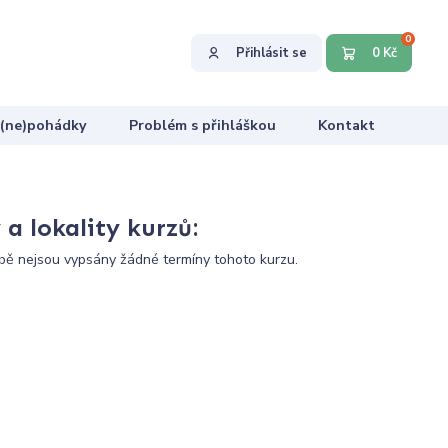
0
Přihlásit se
0 Kč
 (ne)pohádky
Problém s přihláškou
Kontakt
a lokality kurzů:
ě nejsou vypsány žádné termíny tohoto kurzu.