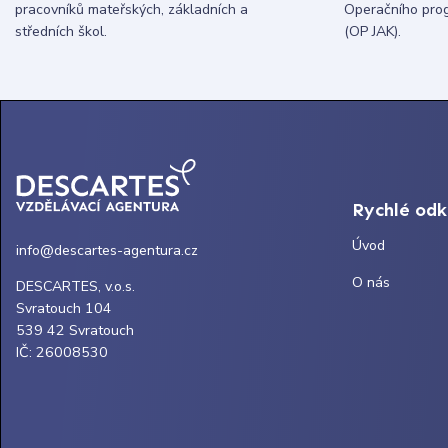
pracovníků mateřských, základních a
Operačního pro
středních škol.
(OP JAK).
Rychlé od
Úvod
info@descartes-agentura.cz
O nás
DESCARTES, v.o.s.
Svratouch 104
539 42 Svratouch
IČ: 26008530