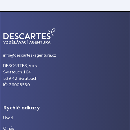
info@descartes-agentura.cz
DESCARTES, v.o.s.
Svratouch 104
539 42 Svratouch
IČ: 26008530
Rychlé odkazy
Úvod
O nás