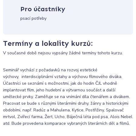
Pro účastníky
psací potřeby
Termíny a lokality kurzů:
V současné době nejsou vypsány žádné termíny tohoto kurzu.
Seminář vychází z požadavků na rozvoj estetické
výchovy, interdisciplinární vztahy a výchovu filmového diváka.
Účastníci se seznámí s možnostmi, jak do hodin ČJL vhodně
implantovat film, jeho hudební a výtvarnou součást a další
umělecké prvky. Zaměřuje se na vnímání díla čtenářem a divákem.
Pracovat se bude s různými literárními druhy, žánry a historickými
obdobími, např. Radúz a Mahulena, Kytice, Postřižiny, Spalovač
mrtvol, Zvířecí farma, Žert, Ucho, Báječná léta pod psa, Alois Nebel
atd. Bude provedena komparace vybraných literárních děl a filmů.