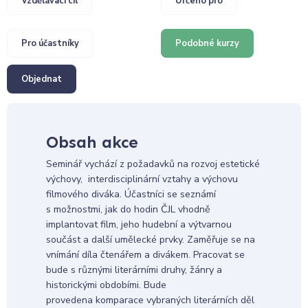
Vzdělávací cíl
Určeno pro
Pro účastníky
Podobné kurzy
Objednat
Obsah akce
Seminář vychází z požadavků na rozvoj estetické
výchovy, interdisciplinární vztahy a výchovu
filmového diváka. Účastníci se seznámí
s možnostmi, jak do hodin ČJL vhodně
implantovat film, jeho hudební a výtvarnou
součást a další umělecké prvky. Zaměřuje se na
vnímání díla čtenářem a divákem. Pracovat se
bude s různými literárními druhy, žánry a
historickými obdobími. Bude
provedena komparace vybraných literárních děl