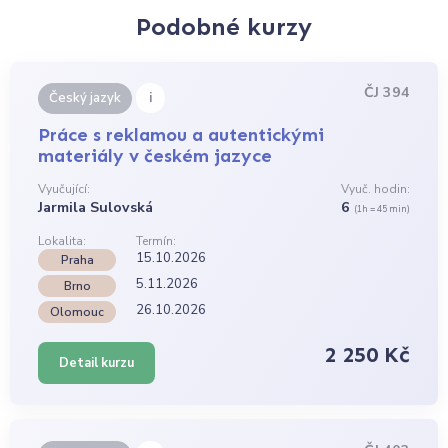
Podobné kurzy
ČJ 394
i
Český jazyk
Práce s reklamou a autentickými
materiály v českém jazyce
Vyučující:
Vyuč. hodin:
Jarmila Sulovská
6
(1h = 45 min)
Lokalita:
Termín:
15.10.2026
Praha
5.11.2026
Brno
26.10.2026
Olomouc
2 250 Kč
Detail kurzu