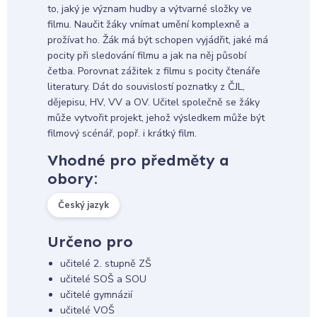
to, jaký je význam hudby a výtvarné složky ve
filmu. Naučit žáky vnímat umění komplexně a
prožívat ho. Žák má být schopen vyjádřit, jaké má
pocity při sledování filmu a jak na něj působí
četba. Porovnat zážitek z filmu s pocity čtenáře
literatury. Dát do souvislostí poznatky z ČJL,
dějepisu, HV, VV a OV. Učitel společně se žáky
může vytvořit projekt, jehož výsledkem může být
filmový scénář, popř. i krátký film.
Vhodné pro předměty a
obory:
Český jazyk
Určeno pro
učitelé 2. stupně ZŠ
učitelé SOŠ a SOU
učitelé gymnázií
učitelé VOŠ