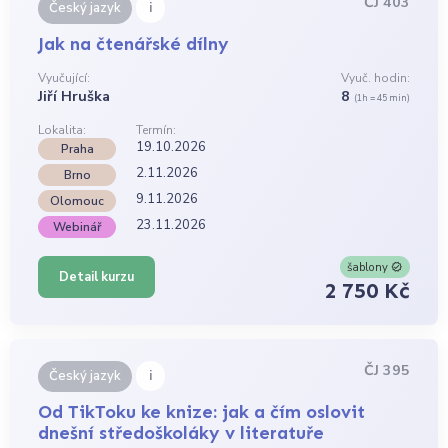
ČJ 403
i
Český jazyk
Jak na čtenářské dílny
Vyučující:
Vyuč. hodin:
Jiří Hruška
8
(1h = 45 min)
Lokalita:
Termín:
19.10.2026
Praha
2.11.2026
Brno
9.11.2026
Olomouc
23.11.2026
Webinář
šablony
Detail kurzu
2 750 Kč
ČJ 395
i
Český jazyk
Od TikToku ke knize: jak a čím oslovit
dnešní středoškoláky v literatuře