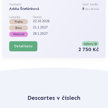
Vyučující:
Vyuč. hodin:
Adéla Štefánková
8
(1h = 45 min)
Lokalita:
Termín:
22.10.2026
Praha
21.1.2027
Brno
28.1.2027
Webinář
šablony
Detail kurzu
2 750 Kč
Descartes v číslech