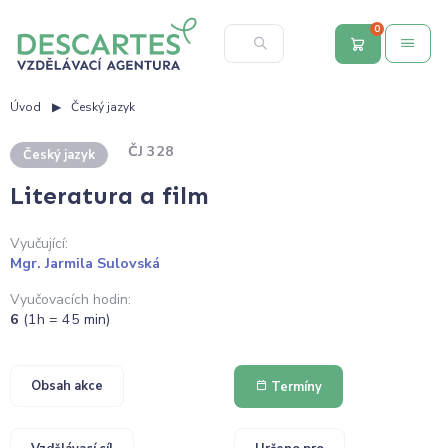
0
Úvod
Český jazyk
ČJ 328
Český jazyk
Literatura a film
Vyučující:
Mgr. Jarmila Sulovská
Vyučovacích hodin:
6
(1h = 45 min)
Obsah akce
Termíny