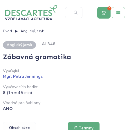
0
Úvod
Anglický jazyk
AJ 348
Anglický jazyk
Zábavná gramatika
Vyučující:
Mgr. Petra Jennings
Vyučovacích hodin:
8
(1h = 45 min)
Vhodné pro šablony:
ANO
Obsah akce
Termíny