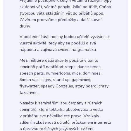
Přejdeme postupně k celým větám a různými typy
skládání vět, včetně pohybu žáků po třídě, Chňap
(tvorbou vět), skládáním vět do příběhů apod.
Závěrem procvičíme předložky a další slovní
druhy.
V poslední části hodiny budou učitelé vyzváni i k
vlastní aktivitě, tedy aby se podělili o svá
nápaditá a zajímavá cvičení na gramatiku.
Mezi některé další aktivity použité v tomto
semináři patří například: steps, dance tenes,
speech parts, numberloons, mice, dominoes,
Simon sais, signs, stand up, gapmiming,
flyswatter, speedy Gonzales, story board, crazy
taxidriver...
Náměty k seminářům jsou čerpány z různých
seminářů, které lektorka absolvovala a vedla
v průběhu své několikaleté praxe. Vznikaly
sdílením zkušeností učitelů, průzkumem internetu
a úpravou rozličných jazykových cvičení.