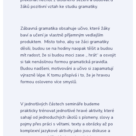
žáků pozitivní vztah ke studiu gramatiky.
Zábavná gramatika obsahuje učivo, které žáky
baví a učení je vlastně příjemným vedlejším
produktem. Místo toho, aby se žáci gramatiky
děsili, budou se na hodiny naopak těšit a budou
mít radost, že si budou moci zase „ hrát“ a osvojit
si tak nenásilnou formou gramatická pravidla.
Budou nadšeni, motivováni a učivo si zapamatují
výrazně lépe. K tomu přispívá i to, že je hravou
formou osloveno více smyslů.
V jednotlivých částech semináře budeme
prakticky trénovat jednotlivé hravé aktivity, které
sahají od jednoduchých úkolů s písmeny, slovy a
pojmy přes práci s větami, texty a obrázky až po
komplexní jazykové aktivity jako jsou diskuse a