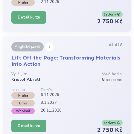
2.11.2026
Praha
šablony
Detail kurzu
2 750 Kč
AJ 418
i
Anglický jazyk
Lift Off the Page: Transforming Materials
into Action
Vyučující:
Vyuč. hodin:
Kristof Abrath
8
(1h = 45 min)
Lokalita:
Termín:
6.11.2026
Praha
8.1.2027
Brno
20.11.2026
Webinář
šablony
Detail kurzu
2 750 Kč