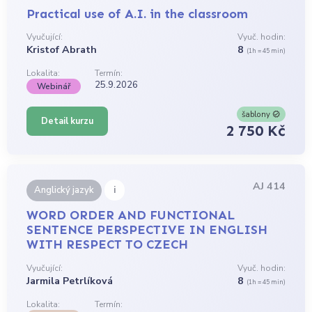
Practical use of A.I. in the classroom
Vyučující:
Vyuč. hodin:
Kristof Abrath
8
(1h = 45 min)
Lokalita:
Termín:
25.9.2026
Webinář
šablony
Detail kurzu
2 750 Kč
AJ 414
i
Anglický jazyk
WORD ORDER AND FUNCTIONAL
SENTENCE PERSPECTIVE IN ENGLISH
WITH RESPECT TO CZECH
Vyučující:
Vyuč. hodin:
Jarmila Petrlíková
8
(1h = 45 min)
Lokalita:
Termín: