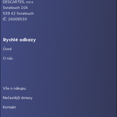
DESCARTES, v.o.s.
Svratouch 104
539 42 Svratouch
IČ: 26008530
Rychlé odkazy
Úvod
O nás
Vše o nákupu
Nečastější dotazy
Kontakt