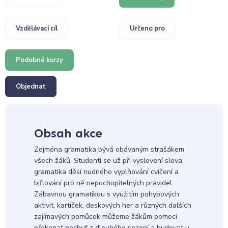
Vzdělávací cíl
Určeno pro
Podobné kurzy
Objednat
Obsah akce
Zejména gramatika bývá obávaným strašákem
všech žáků. Studenti se už při vyslovení slova
gramatika děsí nudného vyplňování cvičení a
biflování pro ně nepochopitelných pravidel.
Zábavnou gramatikou s využitím pohybových
aktivit, kartiček, deskových her a různých dalších
zajímavých pomůcek můžeme žákům pomoci
překonat nechuť z dlouhého sezení a budovat u