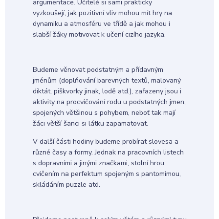
argumentace. Učitelé si sami prakticky
vyzkoušejí, jak pozitivní vliv mohou mít hry na
dynamiku a atmosféru ve třídě a jak mohou i
slabší žáky motivovat k učení cizího jazyka.
Budeme věnovat podstatným a přídavným
jménům (doplňování barevných textů, malovaný
diktát, piškvorky jinak, lodě atd.), zařazeny jsou i
aktivity na procvičování rodu u podstatných jmen,
spojených většinou s pohybem, neboť tak mají
žáci větší šanci si látku zapamatovat.
V další části hodiny budeme probírat slovesa a
různé časy a formy. Jednak na pracovních listech
s dopravními a jinými značkami, stolní hrou,
cvičením na perfektum spojeným s pantomimou,
skládáním puzzle atd.