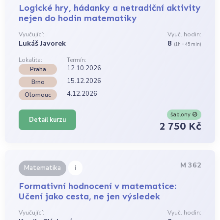
Logické hry, hádanky a netradiční aktivity
nejen do hodin matematiky
Vyučující:
Vyuč. hodin:
Lukáš Javorek
8
(1h = 45 min)
Lokalita:
Termín:
12.10.2026
Praha
15.12.2026
Brno
4.12.2026
Olomouc
šablony
Detail kurzu
2 750 Kč
M 362
i
Matematika
Formativní hodnocení v matematice:
Učení jako cesta, ne jen výsledek
Vyučující:
Vyuč. hodin: