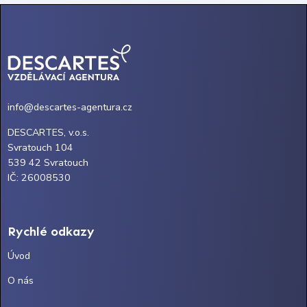
info@descartes-agentura.cz
DESCARTES, v.o.s.
Svratouch 104
539 42 Svratouch
IČ: 26008530
Rychlé odkazy
Úvod
O nás