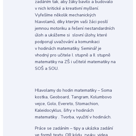
zadáním tak, aby žáky bavilo a budovalo
v nich kritické a kreativní myšlení.
Vyřešíme několik mechanických
hlavolamů, díky kterým vaši žáci posílí
jemnou motoriku a řešení nestandardních
úloh a ukážeme si slovní úlohy, které
podporují uvažování a komunikaci
v hodinách matematiky. Seminář je
vhodný pro učitele I. stupně a II. stupně
matematiky na ZŠ i učitelé matematiky na
SOŠ a SOU.
Hlavolamy do hodin matematiky – Soma
kostka, Geoboard, Tangram, Kolumbovo
vejce, Golo, Evereto, Stomachion,
Kaleidocyklus, šifry v hodinách
matematiky . Tvorba, využití v hodinách.
Práce se zadáním – tipy a ukázka zadání
ve formě textu, QR kódu, zvuku, videa,