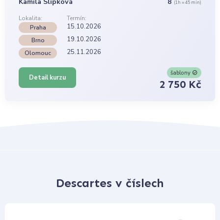
Kamila Slípková
8
(1h = 45 min)
Lokalita:
Termín:
15.10.2026
Praha
19.10.2026
Brno
25.11.2026
Olomouc
šablony
Detail kurzu
2 750 Kč
Descartes v číslech