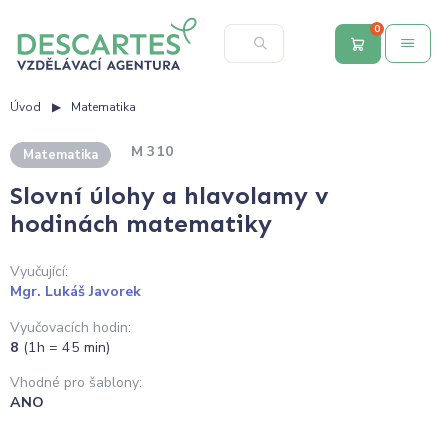
0
Úvod
Matematika
M 310
Matematika
Slovní úlohy a hlavolamy v
hodinách matematiky
Vyučující:
Mgr. Lukáš Javorek
Vyučovacích hodin:
8
(1h = 45 min)
Vhodné pro šablony:
ANO