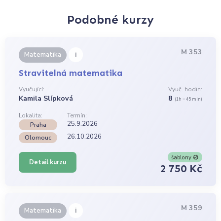
Podobné kurzy
M 353
i
Matematika
Stravitelná matematika
Vyučující:
Vyuč. hodin:
Kamila Slípková
8
(1h = 45 min)
Lokalita:
Termín:
25.9.2026
Praha
26.10.2026
Olomouc
šablony
Detail kurzu
2 750 Kč
M 359
i
Matematika