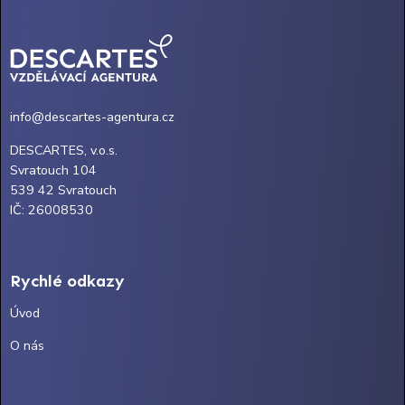
info@descartes-agentura.cz
DESCARTES, v.o.s.
Svratouch 104
539 42 Svratouch
IČ: 26008530
Rychlé odkazy
Úvod
O nás