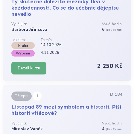
Ty skutečně důležité mezníky tkví v
každodennosti. Co se do učebnic dějepisu
nevešlo
Vyučující:
Vyuč. hodin:
Barbora Jiřincova
6
(1h = 45 min)
Lokalita:
Termín:
14.10.2026
Praha
4.11.2026
Webinář
2 250 Kč
Detail kurzu
D 184
i
Dějepis
Listopad 89 mezi symbolem a historií. Píší
historii vítězové?
Vyučující:
Vyuč. hodin:
Miroslav Vaněk
4
(1h = 45 min)