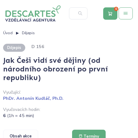
0
Úvod
Dějepis
D 156
Dějepis
Jak Češi vidí své dějiny (od
národního obrození po první
republiku)
Vyučující:
PhDr. Antonín Kudláč, Ph.D.
Vyučovacích hodin:
6
(1h = 45 min)
Obsah akce
Termíny