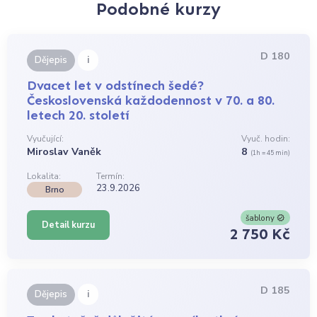
Podobné kurzy
D 180
i
Dějepis
Dvacet let v odstínech šedé?
Československá každodennost v 70. a 80.
letech 20. století
Vyučující:
Vyuč. hodin:
Miroslav Vaněk
8
(1h = 45 min)
Lokalita:
Termín:
23.9.2026
Brno
šablony
Detail kurzu
2 750 Kč
D 185
i
Dějepis