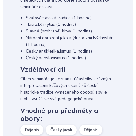
uměleckých děl a podrobí je spolu s účastníky
semináře diskusi.
Svatováclavská tradice (1 hodina)
Husitský mýtus (1 hodina)
Slavné (prohrané) bitvy (1 hodina)
Národní obrození jako mýtus o zmrtvýchvstání
(1 hodina)
Český antiklerikalismus (1 hodina)
Český panslavismus (1 hodina)
Vzdělávací cíl
Cílem semináře je seznámit účastníky s různými
interpretacemi klíčových okamžiků české
historické tradice vymezeného období, aby je
mohli využít ve své pedagogické praxi.
Vhodné pro předměty a
obory:
Dějepis
Český jazyk
Dějepis