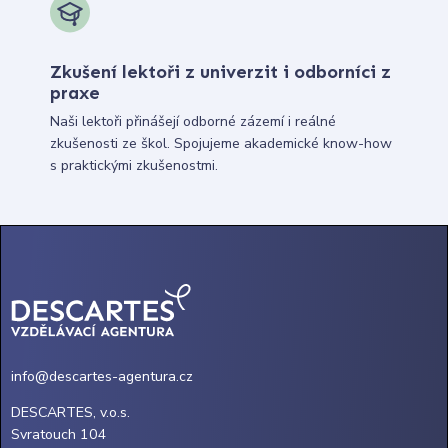
Zkušení lektoři z univerzit i odborníci z
praxe
Naši lektoři přinášejí odborné zázemí i reálné
zkušenosti ze škol. Spojujeme akademické know-how
s praktickými zkušenostmi.
info@descartes-agentura.cz
DESCARTES, v.o.s.
Svratouch 104