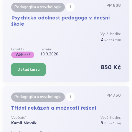
PP 808
i
Pedagogika a psychologie
Psychická odolnost pedagoga v dnešní
škole
Vyuč. hodin:
2
(1h = 45 min)
Lokalita:
Termín:
10.9.2026
Webinář
850 Kč
Detail kurzu
PP 750
i
Pedagogika a psychologie
Třídní nekázeň a možnosti řešení
Vyučující:
Vyuč. hodin:
Kamil Novák
8
(1h = 45 min)