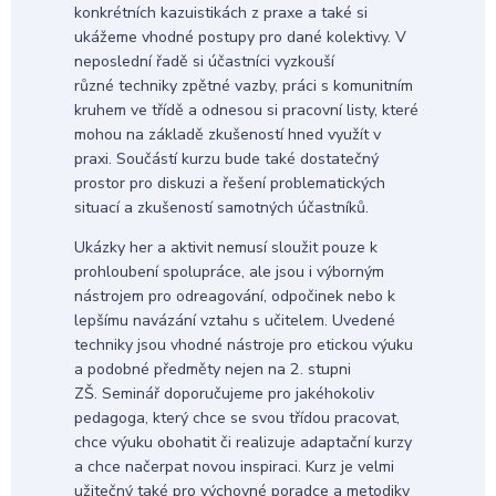
konkrétních kazuistikách z praxe a také si
ukážeme vhodné postupy pro dané kolektivy. V
neposlední řadě si účastníci vyzkouší
různé techniky zpětné vazby, práci s komunitním
kruhem ve třídě a odnesou si pracovní listy, které
mohou na základě zkušeností hned využít v
praxi. Součástí kurzu bude také dostatečný
prostor pro diskuzi a řešení problematických
situací a zkušeností samotných účastníků.
Ukázky her a aktivit nemusí sloužit pouze k
prohloubení spolupráce, ale jsou i výborným
nástrojem pro odreagování, odpočinek nebo k
lepšímu navázání vztahu s učitelem. Uvedené
techniky jsou vhodné nástroje pro etickou výuku
a podobné předměty nejen na 2. stupni
ZŠ. Seminář doporučujeme pro jakéhokoliv
pedagoga, který chce se svou třídou pracovat,
chce výuku obohatit či realizuje adaptační kurzy
a chce načerpat novou inspiraci. Kurz je velmi
užitečný také pro výchovné poradce a metodiky