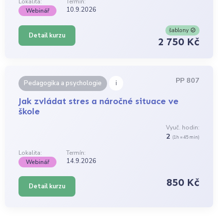
Lokalita:
Termín:
10.9.2026
Webinář
šablony
Detail kurzu
2 750 Kč
PP 807
i
Pedagogika a psychologie
Jak zvládat stres a náročné situace ve
škole
Vyuč. hodin:
2
(1h = 45 min)
Lokalita:
Termín:
14.9.2026
Webinář
850 Kč
Detail kurzu