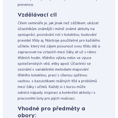
prevence.
Vzdělávací cíl
Cílem semináře je, jak jinak než zážitkem, ukázat
účastníkům známější i méně známé aktivity na
spolupráci, poznávání rolí v kolektivu, budování
pravidel třídy aj. Nástroje použitelné pro každého
učitele, který má zájem posunout svou třídu dál a
zapracovat na vztazích mezi žáky ať už v rámci
třídních hodin, třídního výletu nebo ve výuce
společenských věd, etiky apod. Účastníci se
seznámí s variabilními metodami mapování
třídního kolektivu, prací s cílenou zpětnou
vazbou, s kazuistikami reálných tříd a problémů
mezi žáky i učiteli. Každý si z kurzu může
odnést nápady, inspiraci a konkrétní aktivity i s
pracovními listy pro jejich realizaci.
Vhodné pro předměty a
obory: