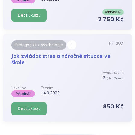
Webinář
šablony
Detail kurzu
2 750 Kč
PP 807
i
Pedagogika a psychologie
Jak zvládat stres a náročné situace ve
škole
Vyuč. hodin:
2
(1h = 45 min)
Lokalita:
Termín:
14.9.2026
Webinář
850 Kč
Detail kurzu