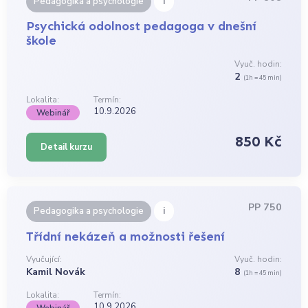
i
Pedagogika a psychologie
Psychická odolnost pedagoga v dnešní
škole
Vyuč. hodin:
2
(1h = 45 min)
Lokalita:
Termín:
10.9.2026
Webinář
850 Kč
Detail kurzu
PP 750
i
Pedagogika a psychologie
Třídní nekázeň a možnosti řešení
Vyučující:
Vyuč. hodin:
Kamil Novák
8
(1h = 45 min)
Lokalita:
Termín:
10.9.2026