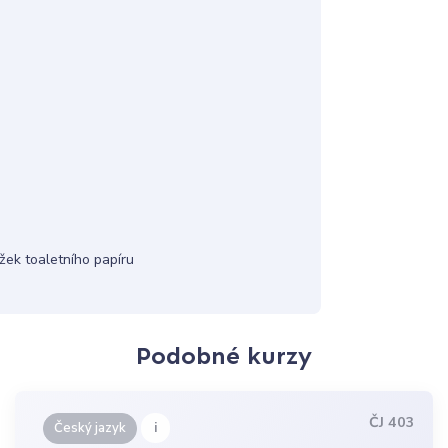
žek toaletního papíru
Podobné kurzy
ČJ 403
i
Český jazyk