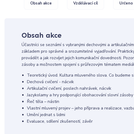
Obsah akce
Vzdělávací cíl
Určeno 
Obsah akce
Účastníci se seznámí s vybranými dechovými a artikulačními
základem pro správné a srozumitelné vyjadřování. Prakticky 
provádět a jak rozvíjet jejich komunikační dovednosti. Poz
zásoby a možnostem spojení s průřezovým tématem mediál
Teoretický úvod. Kultura mluveného slova. Co budeme s
Dechová cvičení - nácvik
Artikulační cvičení, poslech nahrávek, nácvik
Jazykolamy a hry podporující obohacování slovní zásoby 
Řeč těla – nástin
Vlastní mluvený projev – jeho příprava a realizace, vaz
Umění jednat s lidmi
Evaluace, sdílení zkušeností, závěr