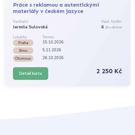
Práce s reklamou a autentickými
materiály v českém jazyce
Vyučující:
Vyuč. hodin:
Jarmila Sulovská
6
(1h = 45 min)
Lokalita:
Termín:
15.10.2026
Praha
5.11.2026
Brno
26.10.2026
Olomouc
2 250 Kč
Detail kurzu