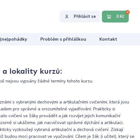
0
Přihlásit se
0 Kč
 (ne)pohádky
Problém s přihláškou
Kontakt
a lokality kurzů:
ě nejsou vypsány žádné termíny tohoto kurzu.
známí s vybranými dechovými a artikulačními cvičeními, která jsou
adem pro správné a srozumitelné vyjadřování. Prakticky si
 tato cvičení se žáky provádět a jak rozvíjet jejich komunikační
zorně si ukážeme, jak nacvičovat správné dýchání a artikulaci.
akticky vyzkoušejí vybraná artikulační a dechová cvičení. Získají
miž budou moci pracovat ve vyučování. Cílem je žák (i učitel), který se