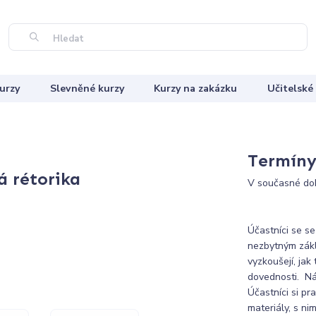
Hledat
urzy
Slevněné kurzy
Kurzy na zakázku
Učitelské
Termíny 
á rétorika
V současné dob
Účastníci se se
nezbytným zákl
vyzkoušejí, jak
dovednosti. Ná
Účastníci si pr
materiály, s ni