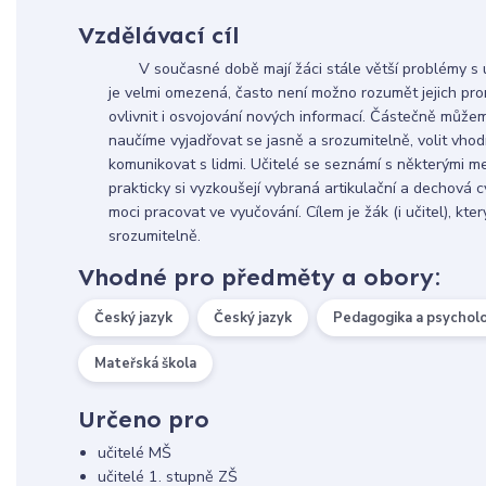
Vzdělávací cíl
V současné době mají žáci stále větší problémy s ús
je velmi omezená, často není možno rozumět jejich p
ovlivnit i osvojování nových informací. Částečně můžem
naučíme vyjadřovat se jasně a srozumitelně, volit vhod
komunikovat s lidmi. Učitelé se seznámí s některými m
prakticky si vyzkoušejí vybraná artikulační a dechová cv
moci pracovat ve vyučování. Cílem je žák (i učitel), kt
srozumitelně.
Vhodné pro předměty a obory:
Český jazyk
Český jazyk
Pedagogika a psychol
Mateřská škola
Určeno pro
učitelé MŠ
učitelé 1. stupně ZŠ