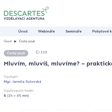
Úvod
Webináře
Semináře
Pobytové k
Úvod
Český jazyk
ČJ 339
Český jazyk
Mluvím, mluvíš, mluvíme? – praktick
Vyučující:
Mgr. Jarmila Sulovská
Vyučovacích hodin:
6
(1h = 45 min)