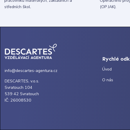
pracovníků mateřských, základních a
Operačního pro
středních škol.
(OP JAK).
Rychlé od
Úvod
info@descartes-agentura.cz
O nás
DESCARTES, v.o.s.
Svratouch 104
539 42 Svratouch
IČ: 26008530