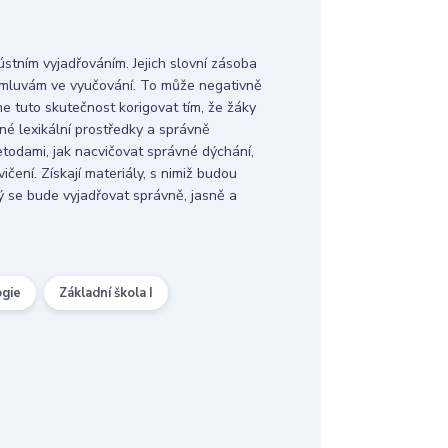
tním vyjadřováním. Jejich slovní zásoba
romluvám ve vyučování. To může negativně
e tuto skutečnost korigovat tím, že žáky
né lexikální prostředky a správně
etodami, jak nacvičovat správné dýchání,
ičení. Získají materiály, s nimiž budou
erý se bude vyjadřovat správně, jasně a
ogie
Základní škola I