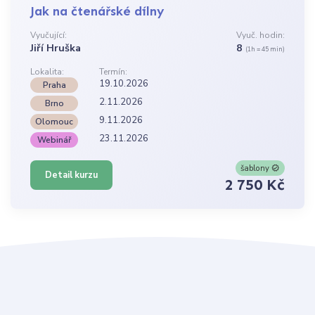
Jak na čtenářské dílny
Vyučující:
Vyuč. hodin:
Jiří Hruška
8
(1h = 45 min)
Lokalita:
Termín:
19.10.2026
Praha
2.11.2026
Brno
9.11.2026
Olomouc
23.11.2026
Webinář
šablony
Detail kurzu
2 750 Kč