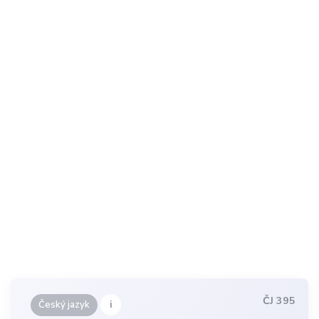
ČJ 395
i
Český jazyk