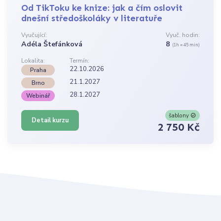
Od TikToku ke knize: jak a čím oslovit
dnešní středoškoláky v literatuře
Vyučující:
Vyuč. hodin:
Adéla Štefánková
8
(1h = 45 min)
Lokalita:
Termín:
22.10.2026
Praha
21.1.2027
Brno
28.1.2027
Webinář
šablony
Detail kurzu
2 750 Kč