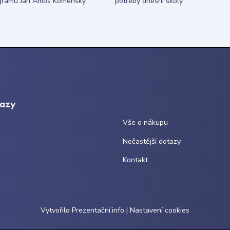
gramu Jan Ámos Komenský
potřeby dnešní školy.
kazy
Vše o nákupu
Nečastější dotazy
Kontakt
Vytvořilo
Prezentační.info
|
Nastavení cookies