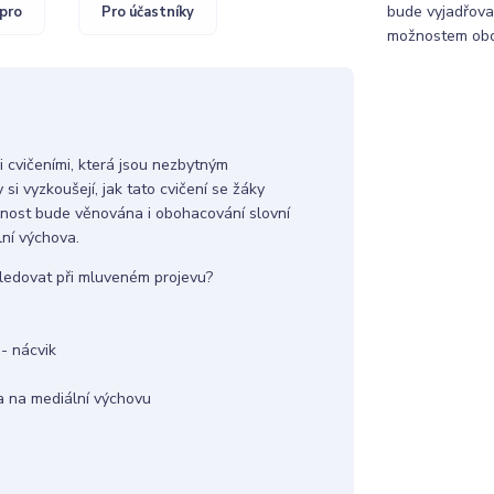
bude vyjadřova
pro
Pro účastníky
možnostem obo
 cvičeními, která jsou nezbytným
si vyzkoušejí, jak tato cvičení se žáky
ornost bude věnována i obohacování slovní
ní výchova.
ledovat při mluveném projevu?
- nácvik
ba na mediální výchovu