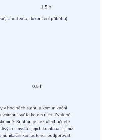
,5 h
ybějícího textu, dokončení příběhu)
eností 0,5 h
ky v hodinách slohu a komunikační
 vnímání světa kolem nich. Zvolené
 skupině. Snahou je seznámit učitele
livých smyslů i jejich kombinací, jimiž
 komunikační kompetenci, podporovat