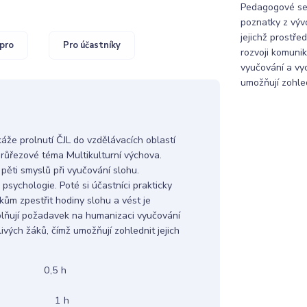
Pedagogové se 
poznatky z vývo
jejichž prostře
pro
Pro účastníky
rozvoji komuni
vyučování a vyc
umožňují zohled
áže prolnutí ČJL do vzdělávacích oblastí
průřezové téma Multikulturní výchova.
pěti smyslů při vyučování slohu.
psychologie. Poté si účastníci prakticky
ákům zpestřit hodiny slohu a vést je
plňují požadavek na humanizaci vyučování
ivých žáků, čímž umožňují zohlednit jejich
vod 0,5 h
 h