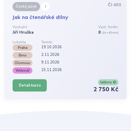
ČJ 403
i
Český jazyk
Jak na čtenářské dílny
Vyučující:
Vyuč. hodin:
Jiří Hruška
8
(1h = 45 min)
Lokalita:
Termín:
19.10.2026
Praha
2.11.2026
Brno
9.11.2026
Olomouc
23.11.2026
Webinář
šablony
Detail kurzu
2 750 Kč