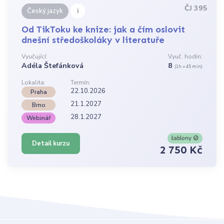
ČJ 395
i
Český jazyk
Od TikToku ke knize: jak a čím oslovit
dnešní středoškoláky v literatuře
Vyučující:
Vyuč. hodin:
Adéla Štefánková
8
(1h = 45 min)
Lokalita:
Termín:
22.10.2026
Praha
21.1.2027
Brno
28.1.2027
Webinář
šablony
Detail kurzu
2 750 Kč