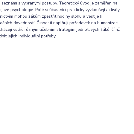
seznámí s vybranými postupy. Teoretický úvod je zaměřen na
jové psychologie. Poté si účastníci prakticky vyzkoušejí aktivity,
dnictvím mohou žákům zpestřit hodiny slohu a vést je k
kačních dovedností. Činnosti naplňují požadavek na humanizaci
házejí vstříc různým učebním strategiím jednotlivých žáků, čímž
nit jejich individuální potřeby.