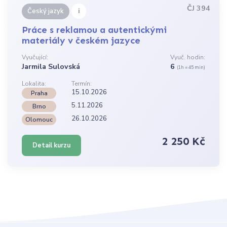
ČJ 394
i
Český jazyk
Práce s reklamou a autentickými
materiály v českém jazyce
Vyučující:
Vyuč. hodin:
Jarmila Sulovská
6
(1h = 45 min)
Lokalita:
Termín:
15.10.2026
Praha
5.11.2026
Brno
26.10.2026
Olomouc
2 250 Kč
Detail kurzu