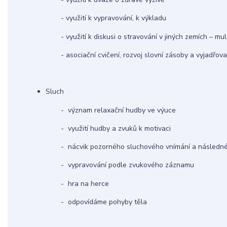
- využití k vypravování, k výkladu
- využití k diskusi o stravování v jiných zemích – mul
- asociační cvičení, rozvoj slovní zásoby a vyjadřov
Sluch 1
- význam relaxační hudby ve výuce
- využití hudby a zvuků k motivaci
- nácvik pozorného sluchového vnímání a následné 
- vypravování podle zvukového záznamu
- hra na herce
- odpovídáme pohyby těla