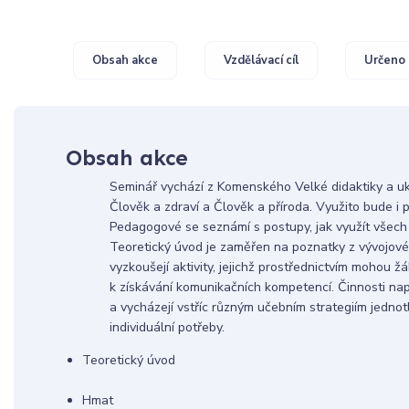
Obsah akce
Vzdělávací cíl
Určeno 
Obsah akce
Seminář vychází z Komenského Velké didaktiky a uk
Člověk a zdraví a Člověk a příroda. Využito bude i 
Pedagogové se seznámí s postupy, jak využít všech 
Teoretický úvod je zaměřen na poznatky z vývojové 
vyzkoušejí aktivity, jejichž prostřednictvím mohou ž
k získávání komunikačních kompetencí. Činnosti na
a vycházejí vstříc různým učebním strategiím jednotl
individuální potřeby.
Teoretický ú
Hmat 1