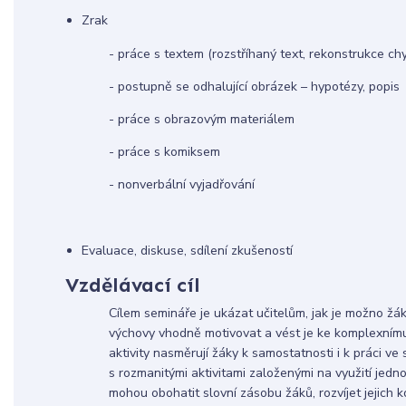
Zrak 1
- práce s textem (rozstříhaný text, rekonstrukce ch
- postupně se odhalující obrázek – hypotézy, popis
- práce s obrazovým materiálem
- práce s komiksem
- nonverbální vyjadřování
Evaluace, diskuse, sdílení zkuš
Vzdělávací cíl
Cílem semináře je ukázat učitelům, jak je možno žá
výchovy vhodně motivovat a vést je ke komplexnímu
aktivity nasměrují žáky k samostatnosti i k práci ve
s rozmanitými aktivitami založenými na využití jednot
mohou obohatit slovní zásobu žáků, rozvíjet jejich