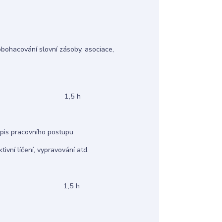
. obohacování slovní zásoby, asociace,
,5 h
popis pracovního postupu
ktivní líčení, vypravování atd.
,5 h