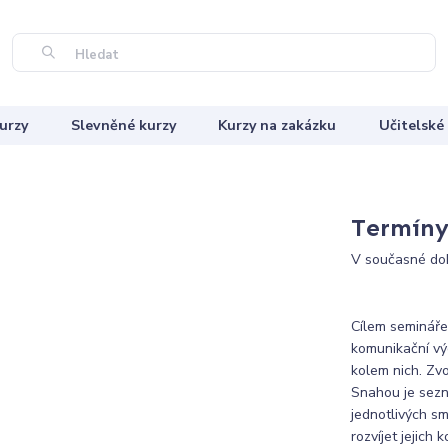
Hledat
urzy
Slevněné kurzy
Kurzy na zakázku
Učitelské
Termíny 
V současné dob
Cílem semináře
komunikační vý
kolem nich. Zvo
Snahou je sezná
jednotlivých sm
rozvíjet jejich