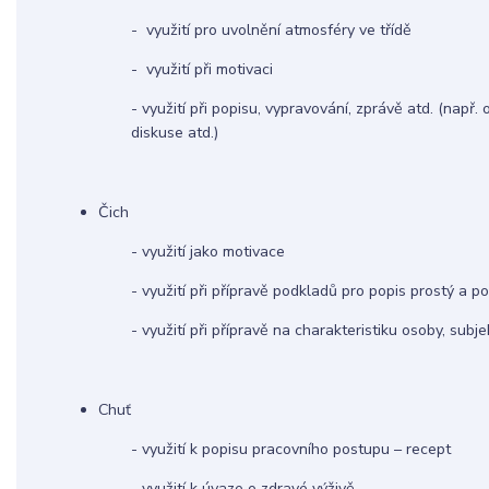
- využití pro uvolnění atmosféry ve třídě
- využití při motivaci
- využití při popisu, vypravování, zprávě atd. (např
diskuse atd.)
Čich 1
- využití jako motivace
- využití při přípravě podkladů pro popis prostý a 
- využití při přípravě na charakteristiku osoby, subje
Chuť 1
- využití k popisu pracovního postupu – recept
- využití k úvaze o zdravé výživě