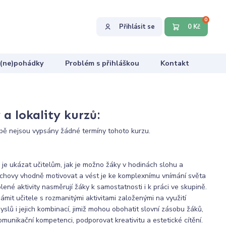
0
Přihlásit se
0 Kč
 (ne)pohádky
Problém s přihláškou
Kontakt
a lokality kurzů:
ě nejsou vypsány žádné termíny tohoto kurzu.
 je ukázat učitelům, jak je možno žáky v hodinách slohu a
chovy vhodně motivovat a vést je ke komplexnímu vnímání světa
lené aktivity nasměrují žáky k samostatnosti i k práci ve skupině.
mit učitele s rozmanitými aktivitami založenými na využití
yslů i jejich kombinací, jimiž mohou obohatit slovní zásobu žáků,
 komunikační kompetenci, podporovat kreativitu a estetické cítění.