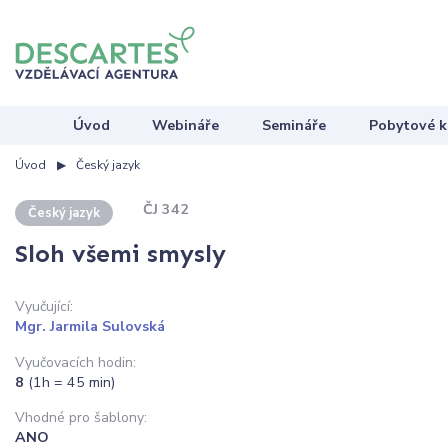
Úvod
Webináře
Semináře
Pobytové k
Úvod
Český jazyk
ČJ 342
Český jazyk
Sloh všemi smysly
Vyučující:
Mgr. Jarmila Sulovská
Vyučovacích hodin:
8
(1h = 45 min)
Vhodné pro šablony:
ANO