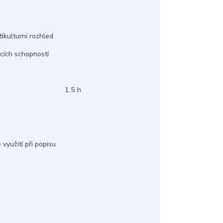
tikulturní rozhled
acích schopností
,5 h
využití při popisu