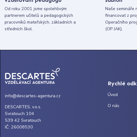
Od roku 2001 jsme spolehlivým
Naše semináře 
partnerem učitelů a pedagogických
financovat z pr
pracovníků mateřských, základních a
Operačního pro
středních škol.
(OP JAK).
Rychlé od
Úvod
info@descartes-agentura.cz
O nás
DESCARTES, v.o.s.
Svratouch 104
539 42 Svratouch
IČ: 26008530