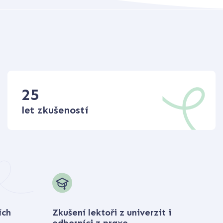
25
let zkušeností
ích
Zkušení lektoři z univerzit i
odborníci z praxe