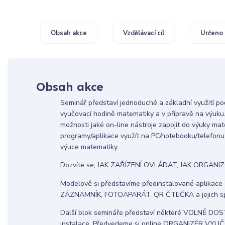
Obsah akce
Vzdělávací cíl
Určeno 
Obsah akce
Seminář představí jednoduché a základní využití p
vyučovací hodině matematiky a v přípravě na výuk
možnosti jaké on-line nástroje zapojit do výuky mat
programy/aplikace využít na PC/notebooku/telefonu a
výuce matematiky.
Dozvíte se, JAK ZAŘÍZENÍ OVLÁDAT, JAK ORGANIZO
Modelově si představíme předinstalované aplikac
ZÁZNAMNÍK, FOTOAPARÁT, QR ČTEČKA a jejich spo
Další blok semináře představí některé VOLNĚ DOS
instalace. Předvedeme si online ORGANIZÉR VYUČ