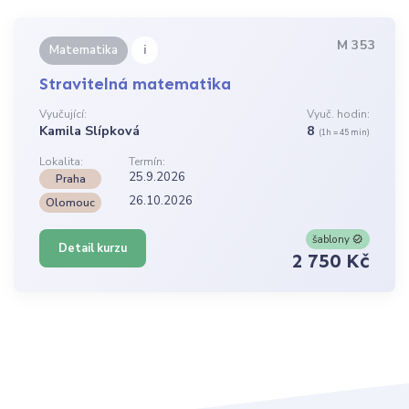
M 353
i
Matematika
Stravitelná matematika
Vyučující:
Vyuč. hodin:
Kamila Slípková
8
(1h = 45 min)
Lokalita:
Termín:
25.9.2026
Praha
26.10.2026
Olomouc
šablony
Detail kurzu
2 750 Kč