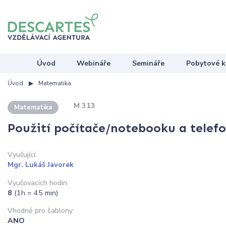
Úvod
Webináře
Semináře
Pobytové k
Úvod
Matematika
M 313
Matematika
Použití počítače/notebooku a tele
Vyučující:
Mgr. Lukáš Javorek
Vyučovacích hodin:
8
(1h = 45 min)
Vhodné pro šablony:
ANO