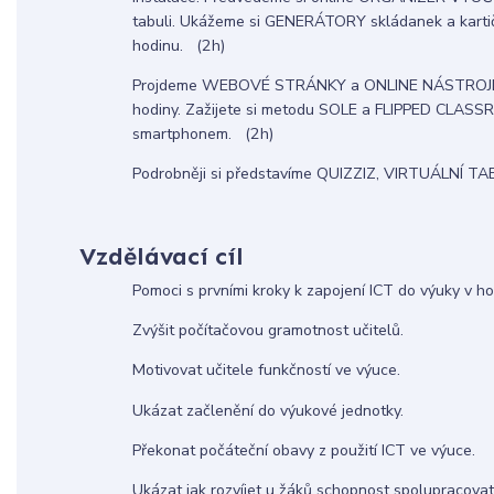
tabuli. Ukážeme si GENERÁTORY skládanek a kartiče
hodinu. (2h)
Projdeme WEBOVÉ STRÁNKY a ONLINE NÁSTROJE vyu
hodiny. Zažijete si metodu SOLE a FLIPPED CLASS
smartphonem. (2h)
Podrobněji si představíme QUIZZIZ, VIRTUÁLNÍ T
Vzdělávací cíl
Pomoci s prvními kroky k zapojení ICT do výuky v h
Zvýšit počítačovou gramotnost učitelů.
Motivovat učitele funkčností ve výuce.
Ukázat začlenění do výukové jednotky.
Překonat počáteční obavy z použití ICT ve výuce.
Ukázat jak rozvíjet u žáků schopnost spolupracovat p