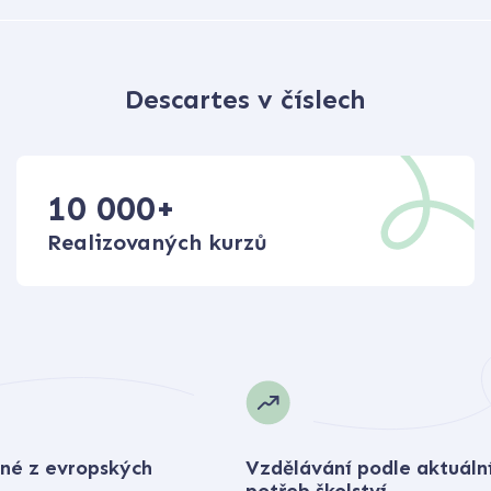
Descartes v číslech
10 000
+
Realizovaných kurzů
né z evropských
Vzdělávání podle aktuáln
potřeb školství