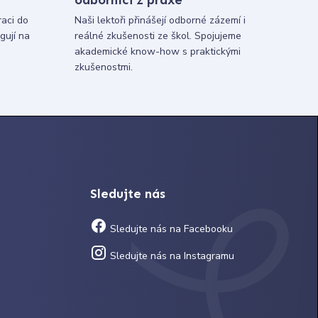
raci do
Naši lektoři přinášejí odborné zázemí i
gují na
reálné zkušenosti ze škol. Spojujeme
akademické know-how s praktickými
zkušenostmi.
Sledujte nás
Sledujte nás na Facebooku
Sledujte nás na Instagramu