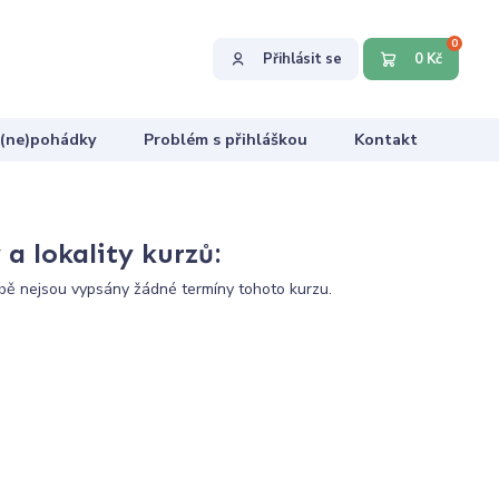
0
Přihlásit se
0 Kč
 (ne)pohádky
Problém s přihláškou
Kontakt
a lokality kurzů:
ě nejsou vypsány žádné termíny tohoto kurzu.