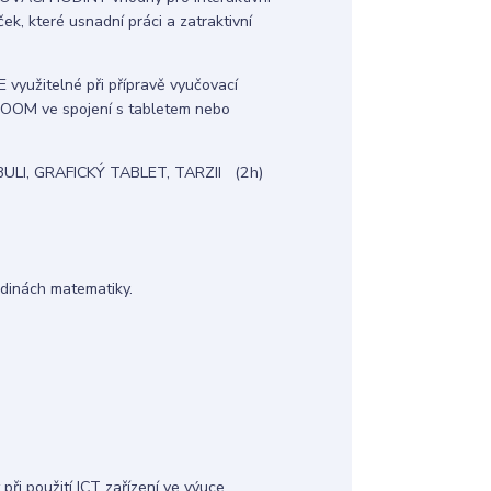
k, které usnadní práci a zatraktivní
žitelné při přípravě vyučovací
ROOM ve spojení s tabletem nebo
ABULI, GRAFICKÝ TABLET, TARZII (2h)
odinách matematiky.
ři použití ICT zařízení ve výuce.