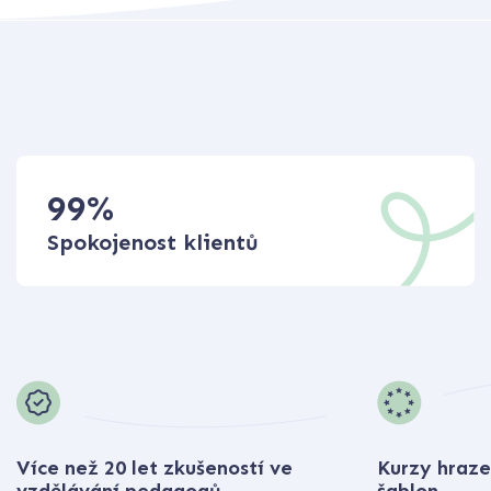
99
%
Spokojenost klientů
Více než 20 let zkušeností ve
Kurzy hraze
vzdělávání pedagogů
šablon