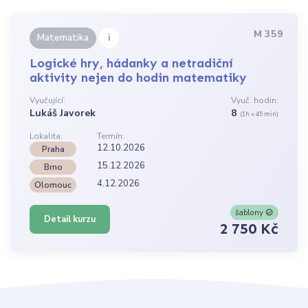
M 359
i
Matematika
Logické hry, hádanky a netradiční
aktivity nejen do hodin matematiky
Vyučující:
Vyuč. hodin:
Lukáš Javorek
8
(1h = 45 min)
Lokalita:
Termín:
12.10.2026
Praha
15.12.2026
Brno
4.12.2026
Olomouc
šablony
Detail kurzu
2 750 Kč