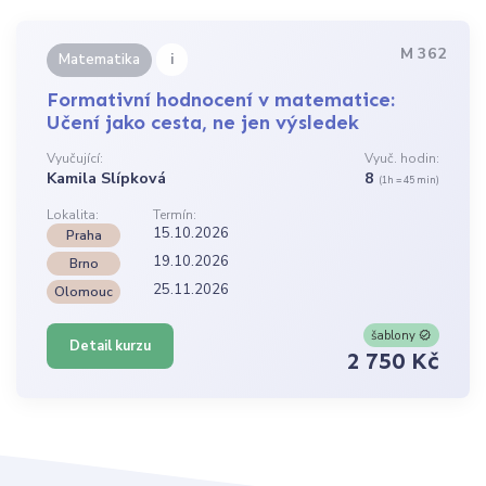
M 362
i
Matematika
Formativní hodnocení v matematice:
Učení jako cesta, ne jen výsledek
Vyučující:
Vyuč. hodin:
Kamila Slípková
8
(1h = 45 min)
Lokalita:
Termín:
15.10.2026
Praha
19.10.2026
Brno
25.11.2026
Olomouc
šablony
Detail kurzu
2 750 Kč