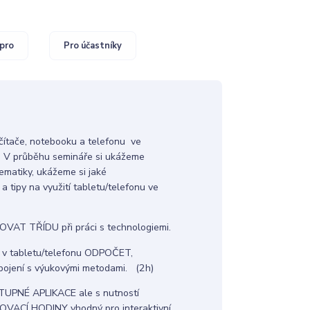
pro
Pro účastníky
očítače, notebooku a telefonu ve
u. V průběhu semináře si ukážeme
ematiky, ukážeme si jaké
 tipy na využití tabletu/telefonu ve
VAT TŘÍDU při práci s technologiemi.
e v tabletu/telefonu ODPOČET,
jení s výukovými metodami. (2h)
TUPNÉ APLIKACE ale s nutností
OVACÍ HODINY vhodný pro interaktivní