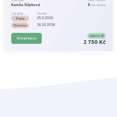
Kamila Slípková
8
(1h = 45 min)
Lokalita:
Termín:
25.9.2026
Praha
26.10.2026
Olomouc
šablony
Detail kurzu
2 750 Kč