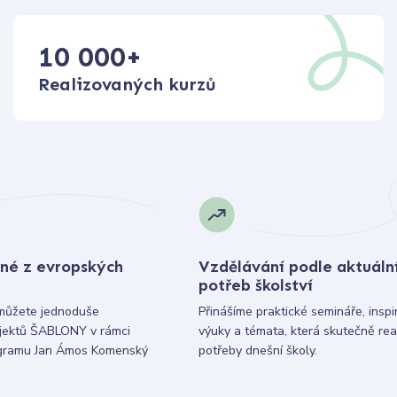
10 000
+
Realizovaných kurzů
né z evropských
Vzdělávání podle aktuáln
potřeb školství
můžete jednoduše
Přinášíme praktické semináře, inspi
ojektů ŠABLONY v rámci
výuky a témata, která skutečně rea
gramu Jan Ámos Komenský
potřeby dnešní školy.