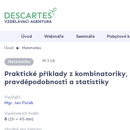
Úvod
Webináře
Semináře
Pobytové k
Úvod
Matematika
M 318
Matematika
Praktické příklady z kombinatoriky
pravděpodobnosti a statistiky
Vyučující:
Mgr. Jan Polák
Vyučovacích hodin:
8
(1h = 45 min)
Vhodné pro šablony: