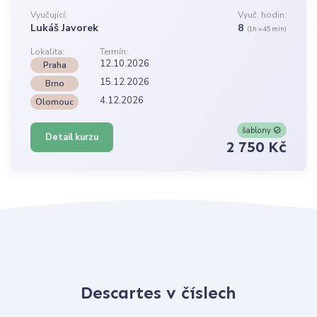
Vyučující:
Vyuč. hodin:
Lukáš Javorek
8
(1h = 45 min)
Lokalita:
Termín:
12.10.2026
Praha
15.12.2026
Brno
4.12.2026
Olomouc
šablony
Detail kurzu
2 750 Kč
Descartes v číslech