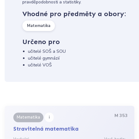
pravděpodobnosti a statistiky.
Vhodné pro předměty a obory:
Matematika
Určeno pro
učitelé SOŠ a SOU
učitelé gymnázií
učitelé VOŠ
M 353
i
Matematika
Stravitelná matematika
Vyučující:
Vyuč. hodin: