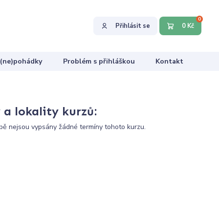
0
Přihlásit se
0 Kč
 (ne)pohádky
Problém s přihláškou
Kontakt
a lokality kurzů:
ě nejsou vypsány žádné termíny tohoto kurzu.