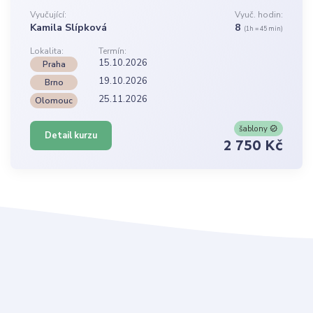
Vyučující:
Vyuč. hodin:
Kamila Slípková
8
(1h = 45 min)
Lokalita:
Termín:
15.10.2026
Praha
19.10.2026
Brno
25.11.2026
Olomouc
šablony
Detail kurzu
2 750 Kč