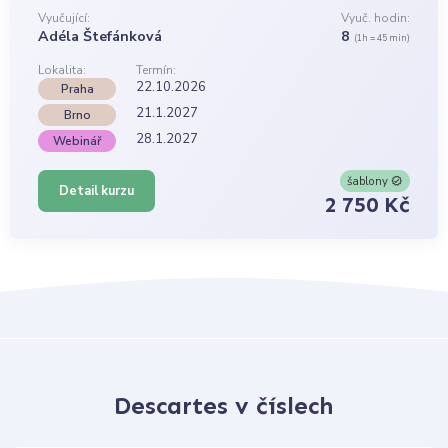
Vyučující:
Vyuč. hodin:
Adéla Štefánková
8
(1h = 45 min)
Lokalita:
Termín:
22.10.2026
Praha
21.1.2027
Brno
28.1.2027
Webinář
šablony
Detail kurzu
2 750 Kč
Descartes v číslech