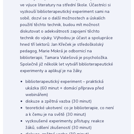
ve výuce literatury na střední škole. Účastníci si
vyzkouší biblioterapeutický experiment sami na
sobě, dozví se o další možnostech a úskalích
použití těchto technik, budou mít možnost
diskutovat o adekvátnosti zapojení těchto
technik do výuky. Výhodou je účast a spolupráce
hned tří lektorů: Jan Křeček je středoškolský
pedagog, Marie Mokrá je odbornicí na
biblioterapii, Tamara Valešová je psycholožka.
Společně již několik let vytváří biblioterapeutické
experimenty a aplikují je na žáky.
biblioterapeutický experiment – praktická
ukázka (60 minut + domácí příprava před
webinářem)
diskuze a zpětná vazba (30 minut)
teoretické ukotvení: co je biblioterapie, co není
a k čemu je na světě (30 minut)
vyzkoušené experimenty, přístupy, reakce
žáků, sdílení zkušeností (30 minut)