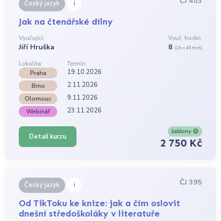
ČJ 403
i
Český jazyk
Jak na čtenářské dílny
Vyučující:
Vyuč. hodin:
Jiří Hruška
8
(1h = 45 min)
Lokalita:
Termín:
19.10.2026
Praha
2.11.2026
Brno
9.11.2026
Olomouc
23.11.2026
Webinář
šablony
Detail kurzu
2 750 Kč
ČJ 395
i
Český jazyk
Od TikToku ke knize: jak a čím oslovit
dnešní středoškoláky v literatuře