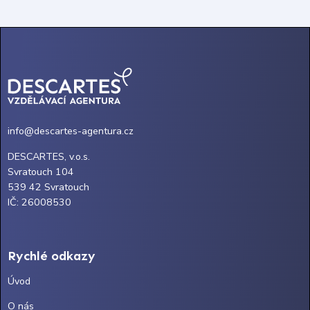
info@descartes-agentura.cz
DESCARTES, v.o.s.
Svratouch 104
539 42 Svratouch
IČ: 26008530
Rychlé odkazy
Úvod
O nás