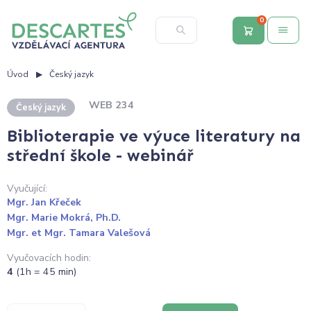
0
Úvod
Český jazyk
WEB 234
Český jazyk
Biblioterapie ve výuce literatury na
střední škole - webinář
Vyučující:
Mgr. Jan Křeček
Mgr. Marie Mokrá, Ph.D.
Mgr. et Mgr. Tamara Valešová
Vyučovacích hodin:
4
(1h = 45 min)