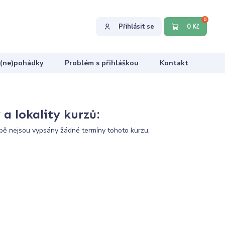
0
Přihlásit se
0 Kč
 (ne)pohádky
Problém s přihláškou
Kontakt
a lokality kurzů:
ě nejsou vypsány žádné termíny tohoto kurzu.