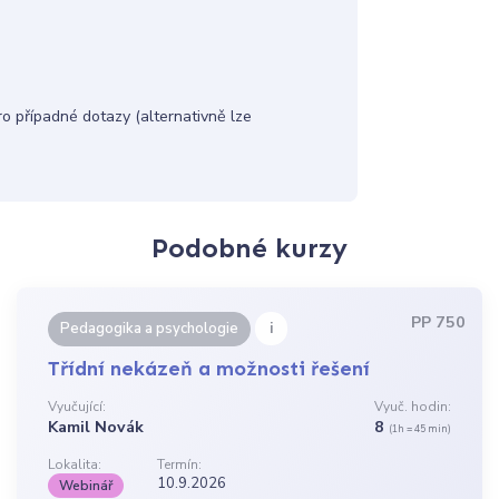
 případné dotazy (alternativně lze
Podobné kurzy
PP 750
i
Pedagogika a psychologie
Třídní nekázeň a možnosti řešení
Vyučující:
Vyuč. hodin:
Kamil Novák
8
(1h = 45 min)
Lokalita:
Termín:
10.9.2026
Webinář