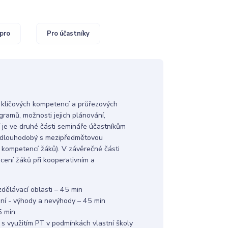
pro
Pro účastníky
y klíčových kompetencí a průřezových
gramů, možnosti jejich plánování,
 je ve druhé části semináře účastníkům
ý i dlouhodobý s mezipředmětovou
h kompetencí žáků). V závěrečné části
cení žáků při kooperativním a
dělávací oblasti – 45 min
ení - výhody a nevýhody – 45 min
5 min
 s využitím PT v podmínkách vlastní školy