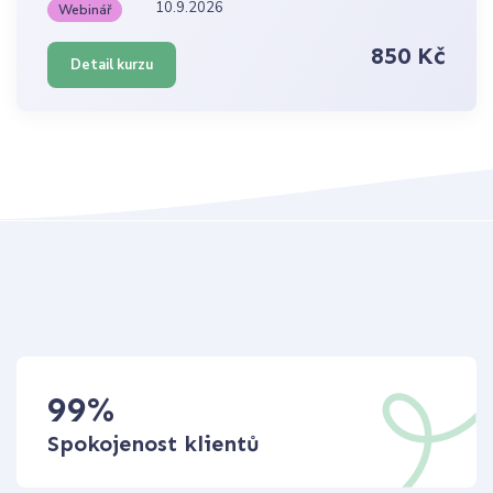
10.9.2026
Webinář
850 Kč
Detail kurzu
99
%
Spokojenost klientů