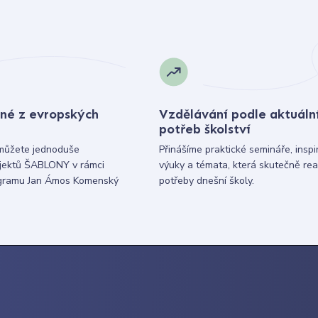
né z evropských
Vzdělávání podle aktuáln
potřeb školství
můžete jednoduše
Přinášíme praktické semináře, inspi
ojektů ŠABLONY v rámci
výuky a témata, která skutečně rea
gramu Jan Ámos Komenský
potřeby dnešní školy.