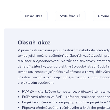
Obsah akce
Vzdělávací cíl
Určeno 
Obsah akce
V první části semináře jsou účastníkům nabídnuty přehled
témat, jejich možné začlenění do školních vzdělávacích pro
realizace a vyhodnocování. Na základě získaných informací
dána příležitost vytvořit projekt (krátkodobý, střednědob
tématikou, respektující průřezová témata a rozvoj klíčovýc
účastníci vyvodí a zvolí nejvhodnější metodu a formu hodno
projektovém vyučování.
RVP ZV – cíle, klíčové kompetence, průřezová témata, vz
Průřezová témata ve ŠVP – zařazení, realizace, hodnoc
Projektové učení – obecné pojmy, typologie projektů – 4
Příprava předmětového, ročníkového a školního projektu