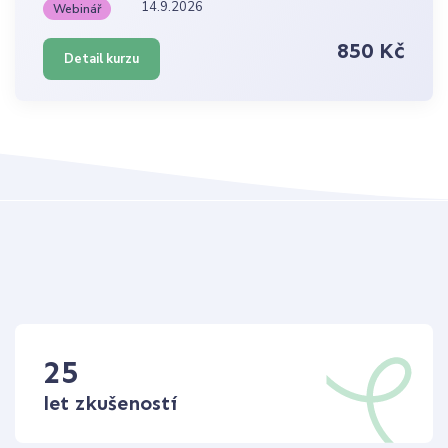
14.9.2026
Webinář
850 Kč
Detail kurzu
25
let zkušeností