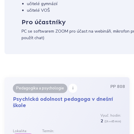
učitelé gymnázií
učitelé VOŠ
Pro účastníky
PC se softwarem ZOOM pro účast na webináři, mikrofon pro
použít chat)
PP 808
i
Pedagogika a psychologie
Psychická odolnost pedagoga v dnešní
škole
Vyuč. hodin:
2
(1h = 45 min)
Lokalita:
Termín: