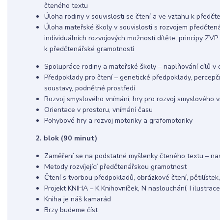
čteného textu
Úloha rodiny v souvislosti se čtení a ve vztahu k předč
Úloha mateřské školy v souvislosti s rozvojem předčten
individuálních rozvojových možností dítěte, principy ZVP
k předčtenářské gramotnosti
Spolupráce rodiny a mateřské školy – naplňování cílů v 
Předpoklady pro čtení – genetické předpoklady, percepčn
soustavy, podnětné prostředí
Rozvoj smyslového vnímání, hry pro rozvoj smyslového v
Orientace v prostoru, vnímání času
Pohybové hry a rozvoj motoriky a grafomotoriky
2. blok (90 minut)
Zaměření se na podstatné myšlenky čteného textu – na
Metody rozvíjející předčtenářskou gramotnost
Čtení s tvorbou předpokladů, obrázkové čtení, pětilíste
Projekt KNIHA – K Knihovníček, N naslouchání, I ilustrace
Kniha je náš kamarád
Brzy budeme číst