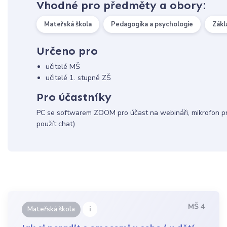
Vhodné pro předměty a obory:
Mateřská škola
Pedagogika a psychologie
Zákl
Určeno pro
učitelé MŠ
učitelé 1. stupně ZŠ
Pro účastníky
PC se softwarem ZOOM pro účast na webináři, mikrofon pro
použít chat)
MŠ 4
i
Mateřská škola