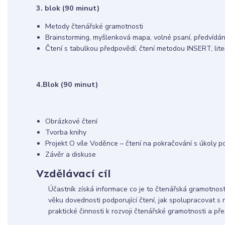
3. blok (90 minut)
Metody čtenářské gramotnosti
Brainstorming, myšlenková mapa, volné psaní, předvídání 
Čtení s tabulkou předpovědí, čtení metodou INSERT, liter
4.Blok
(90 minut)
Obrázkové čtení
Tvorba knihy
Projekt O víle Voděnce – čtení na pokračování s úkoly 
Závěr a diskuse
Vzdělávací cíl
Účastník získá informace co je to čtenářská gramotnost 
věku dovednosti podporující čtení, jak spolupracovat s r
praktické činnosti k rozvoji čtenářské gramotnosti a p