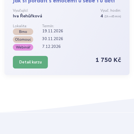
Jak si poradit s emocemi u sebe i u dětí
Vyučující:
Vyuč. hodin:
Iva Řehůřková
4
(1h = 45 min)
Lokalita:
Termín:
19.11.2026
Brno
30.11.2026
Olomouc
7.12.2026
Webinář
1 750 Kč
Detail kurzu