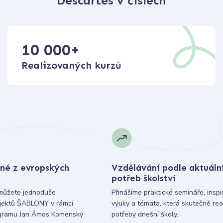
Descartes v číslech
10 000
+
Realizovaných kurzů
né z evropských
Vzdělávání podle aktuáln
potřeb školství
můžete jednoduše
Přinášíme praktické semináře, inspi
ojektů ŠABLONY v rámci
výuky a témata, která skutečně rea
gramu Jan Ámos Komenský
potřeby dnešní školy.