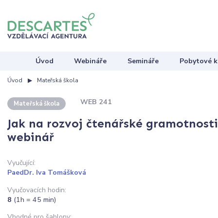
Úvod
Webináře
Semináře
Pobytové k
Úvod
Mateřská škola
WEB 241
Mateřská škola
Jak na rozvoj čtenářské gramotnosti
webinář
Vyučující:
PaedDr. Iva Tomášková
Vyučovacích hodin:
8
(1h = 45 min)
Vhodné pro šablony: