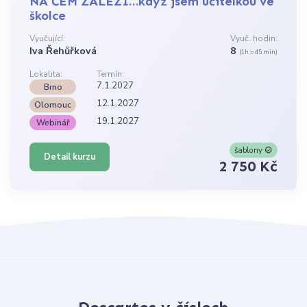
NA ČEM ZÁLEŽÍ…když jsem učitelkou ve
školce
Vyučující:
Vyuč. hodin:
Iva Řehůřková
8
(1h = 45 min)
Lokalita:
Termín:
7.1.2027
Brno
12.1.2027
Olomouc
19.1.2027
Webinář
šablony
Detail kurzu
2 750 Kč