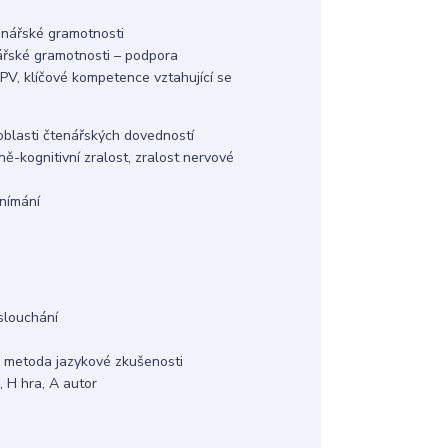
tenářské gramotnosti
ářské gramotnosti – podpora
 PV, klíčové kompetence vztahující se
oblasti čtenářských dovedností
ě-kognitivní zralost, zralost nervové
nímání
slouchání
k, metoda jazykové zkušenosti
, H hra, A autor