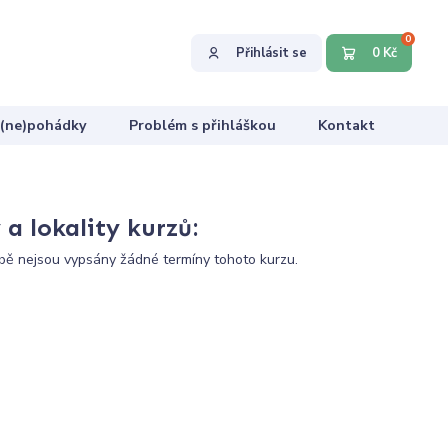
0
Přihlásit se
0 Kč
 (ne)pohádky
Problém s přihláškou
Kontakt
a lokality kurzů:
ě nejsou vypsány žádné termíny tohoto kurzu.