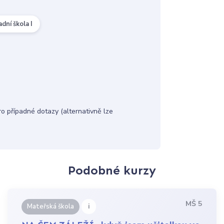
adní škola I
 případné dotazy (alternativně lze
Podobné kurzy
MŠ 5
i
Mateřská škola