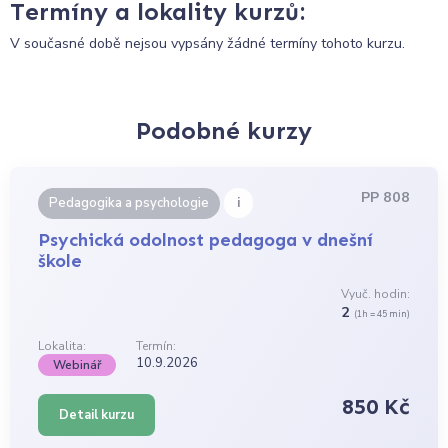
Termíny a lokality kurzů:
V současné době nejsou vypsány žádné termíny tohoto kurzu.
Podobné kurzy
PP 808
i
Pedagogika a psychologie
Psychická odolnost pedagoga v dnešní
škole
Vyuč. hodin:
2
(1h = 45 min)
Lokalita:
Termín:
10.9.2026
Webinář
850 Kč
Detail kurzu