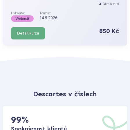
2
(1h = 45 min)
Lokalita:
Termín:
14.9.2026
Webinář
850 Kč
Detail kurzu
Descartes v číslech
99
%
Spokojenost klientů