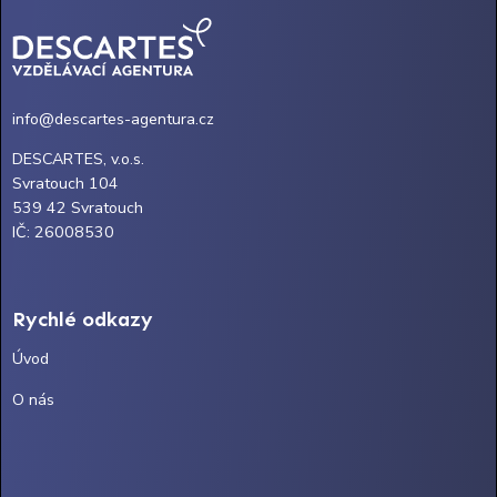
info@descartes-agentura.cz
DESCARTES, v.o.s.
Svratouch 104
539 42 Svratouch
IČ: 26008530
Rychlé odkazy
Úvod
O nás