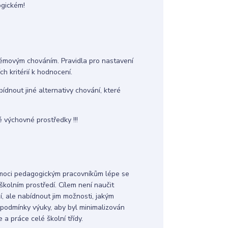
ogickém!
lémovým chováním. Pravidla pro nastavení
 kritérií k hodnocení.
dnout jiné alternativy chování, které
é výchovné prostředky !!!
omoci pedagogickým pracovníkům lépe se
školním prostředí. Cílem není naučit
, ale nabídnout jim možnosti, jakým
 podmínky výuky, aby byl minimalizován
 a práce celé školní třídy.