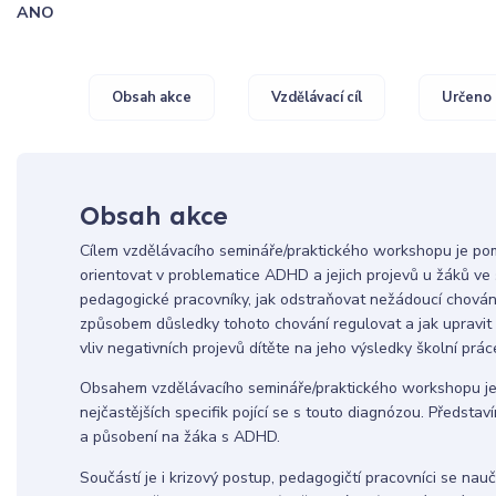
ANO
Obsah akce
Vzdělávací cíl
Určeno 
Obsah akce
Cílem vzdělávacího semináře/praktického workshopu je p
orientovat v problematice ADHD a jejich projevů u žáků ve 
pedagogické pracovníky, jak odstraňovat nežádoucí chování
způsobem důsledky tohoto chování regulovat a jak upravit
vliv negativních projevů dítěte na jeho výsledky školní práce
Obsahem vzdělávacího semináře/praktického workshopu je
nejčastějších specifik pojící se s touto diagnózou. Předst
a působení na žáka s ADHD.
Součástí je i krizový postup, pedagogičtí pracovníci se na