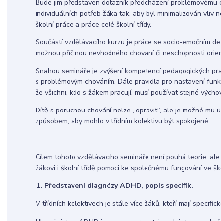
Bude jim představen dotazník předcházení problémovému c
individuálních potřeb žáka tak, aby byl minimalizován vliv 
školní práce a práce celé školní třídy.
Součástí vzdělávacího kurzu je práce se socio-emočním def
možnou příčinou nevhodného chování či neschopnosti oriento
Snahou semináře je zvýšení kompetencí pedagogických prac
s problémovým chováním. Dále pravidla pro nastavení funk
že všichni, kdo s žákem pracují, musí používat stejné výcho
Dítě s poruchou chování nelze „opravit“, ale je možné mu 
způsobem, aby mohlo v třídním kolektivu být spokojené.
Cílem tohoto vzdělávacího semináře není pouhá teorie, ale 
žákovi i školní třídě pomoci ke společnému fungování ve šk
Představení diagnózy ADHD, popis specifik.
V třídních kolektivech je stále více žáků, kteří mají specif