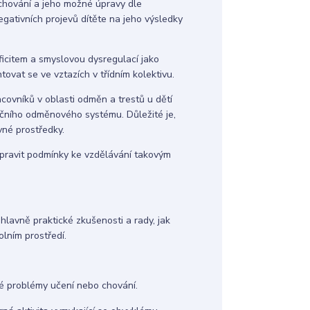
hování a jeho možné úpravy dle
negativních projevů dítěte na jeho výsledky
icitem a smyslovou dysregulací jako
vat se ve vztazích v třídním kolektivu.
ovníků v oblasti odměn a trestů u dětí
čního odměnového systému. Důležité je,
vné prostředky.
upravit podmínky ke vzdělávání takovým
hlavně praktické zkušenosti a rady, jak
olním prostředí.
ické problémy učení nebo chování.