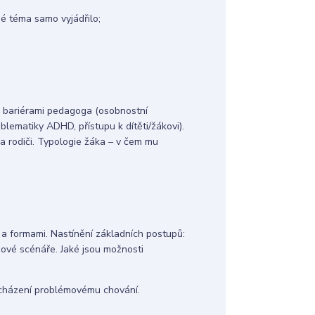
né téma samo vyjádřilo;
a bariérami pedagoga (osobnostní
blematiky ADHD, přístupu k dítěti/žákovi).
a rodiči. Typologie žáka – v čem mu
a formami. Nastínění základních postupů:
zové scénáře. Jaké jsou možnosti
dcházení problémovému chování.