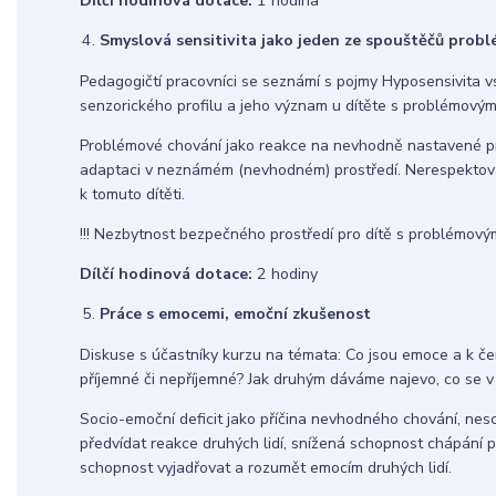
Dílčí hodinová dotace:
1 hodina
Smyslová sensitivita jako jeden ze spouštěčů prob
Pedagogičtí pracovníci se seznámí s pojmy Hyposensivita vs
senzorického profilu a jeho význam u dítěte s problémový
Problémové chování jako reakce na nevhodně nastavené pr
adaptaci v neznámém (nevhodném) prostředí. Nerespektován
k tomuto dítěti.
!!! Nezbytnost bezpečného prostředí pro dítě s problémovým
Dílčí hodinová dotace:
2 hodiny
Práce s emocemi, emoční zkušenost
Diskuse s účastníky kurzu na témata: Co jsou emoce a k če
příjemné či nepříjemné? Jak druhým dáváme najevo, co se v
Socio-emoční deficit jako příčina nevhodného chování, nes
předvídat reakce druhých lidí, snížená schopnost chápání p
schopnost vyjadřovat a rozumět emocím druhých lidí.