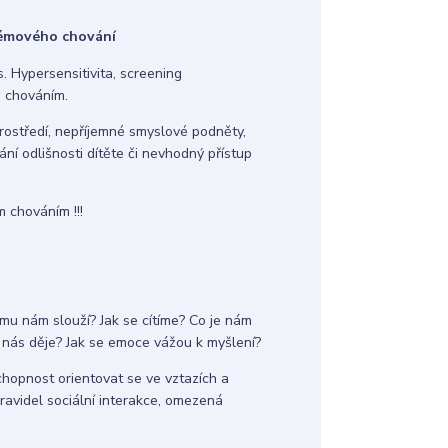
lémového chování
. Hypersensitivita, screening
m chováním.
ostředí, nepříjemné smyslové podněty,
í odlišnosti dítěte či nevhodný přístup
 chováním !!!
mu nám slouží? Jak se cítíme? Co je nám
 nás děje? Jak se emoce vážou k myšlení?
chopnost orientovat se ve vztazích a
ravidel sociální interakce, omezená