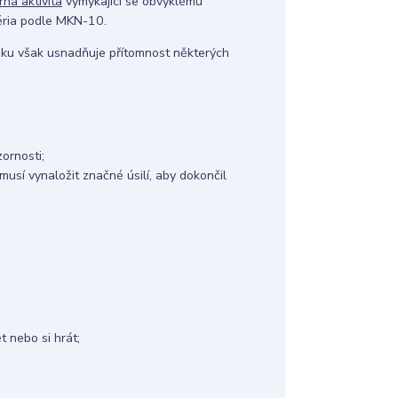
ná aktivita
vymykající se obvyklému
téria podle MKN-10.
iku však usnadňuje přítomnost některých
ornosti;
musí vynaložit značné úsilí, aby dokončil
t nebo si hrát;