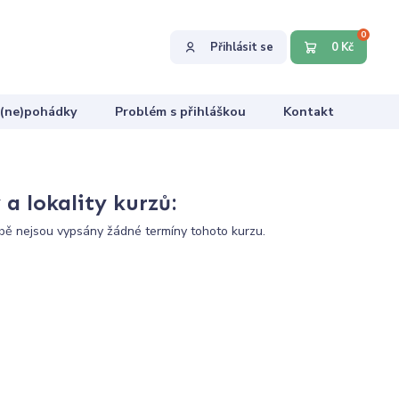
0
Přihlásit se
0 Kč
 (ne)pohádky
Problém s přihláškou
Kontakt
a lokality kurzů:
ě nejsou vypsány žádné termíny tohoto kurzu.