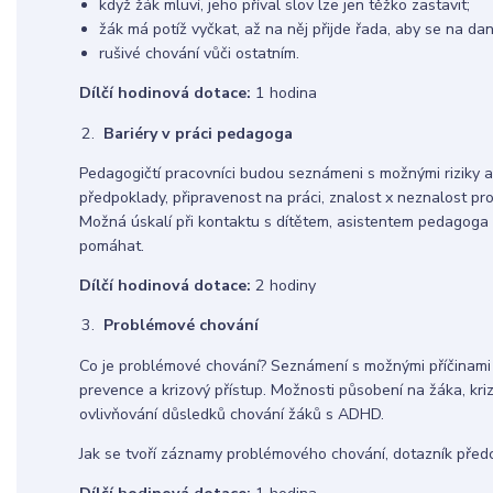
když žák mluví, jeho příval slov lze jen těžko zastavit;
žák má potíž vyčkat, až na něj přijde řada, aby se na da
rušivé chování vůči ostatním.
Dílčí hodinová dotace:
1 hodina
Bariéry v práci pedagoga
Pedagogičtí pracovníci budou seznámeni s možnými riziky 
předpoklady, připravenost na práci, znalost x neznalost pro
Možná úskalí při kontaktu s dítětem, asistentem pedagoga 
pomáhat.
Dílčí hodinová dotace:
2 hodiny
Problémové chování
Co je problémové chování? Seznámení s možnými příčinami 
prevence a krizový přístup. Možnosti působení na žáka, kri
ovlivňování důsledků chování žáků s ADHD.
Jak se tvoří záznamy problémového chování, dotazník pře