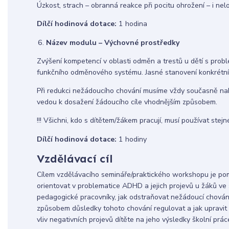
Úzkost, strach – obranná reakce při pocitu ohrožení – i nel
Dílčí hodinová dotace:
1 hodina
Název modulu – Výchovné prostředky
Zvýšení kompetencí v oblasti odměn a trestů u dětí s prob
funkčního odměnového systému. Jasné stanovení konkrétních
Při redukci nežádoucího chování musíme vždy současně nabí
vedou k dosažení žádoucího cíle vhodnějším způsobem.
!!! Všichni, kdo s dítětem/žákem pracují, musí používat stejn
Dílčí hodinová dotace:
1 hodiny
Vzdělávací cíl
Cílem vzdělávacího semináře/praktického workshopu je p
orientovat v problematice ADHD a jejich projevů u žáků ve 
pedagogické pracovníky, jak odstraňovat nežádoucí chování
způsobem důsledky tohoto chování regulovat a jak upravit
vliv negativních projevů dítěte na jeho výsledky školní práce