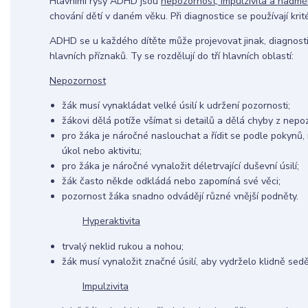
Hlavními rysy ADHD jsou
nepozornost, impulzivita a nadměr
chování dětí v daném věku. Při diagnostice se používají kri
ADHD se u každého dítěte může projevovat jinak, diagnost
hlavních příznaků. Ty se rozdělují do tří hlavních oblastí:
Nepozornost
žák musí vynakládat velké úsilí k udržení pozornosti;
žákovi dělá potíže všímat si detailů a dělá chyby z nepoz
pro žáka je náročné naslouchat a řídit se podle pokynů, 
úkol nebo aktivitu;
pro žáka je náročné vynaložit déletrvající duševní úsilí;
žák často někde odkládá nebo zapomíná své věci;
pozornost žáka snadno odvádějí různé vnější podněty.
Hyperaktivita
trvalý neklid rukou a nohou;
žák musí vynaložit značné úsilí, aby vydrželo klidně sedě
Impulzivita