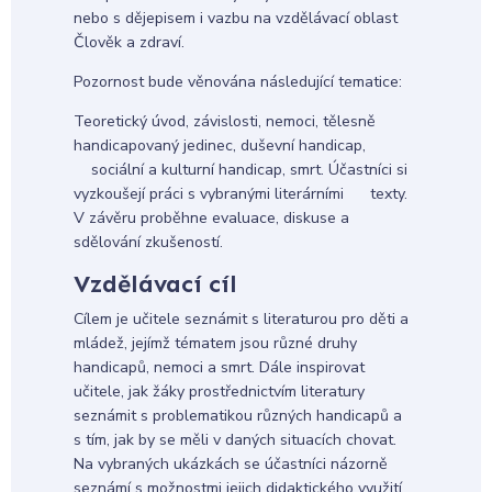
nebo s dějepisem i vazbu na vzdělávací oblast
Člověk a zdraví.
Pozornost bude věnována následující tematice:
Teoretický úvod, závislosti, nemoci, tělesně
handicapovaný jedinec, duševní handicap,
sociální a kulturní handicap, smrt. Účastníci si
vyzkoušejí práci s vybranými literárními texty.
V závěru proběhne evaluace, diskuse a
sdělování zkušeností.
Vzdělávací cíl
Cílem je učitele seznámit s literaturou pro děti a
mládež, jejímž tématem jsou různé druhy
handicapů, nemoci a smrt. Dále inspirovat
učitele, jak žáky prostřednictvím literatury
seznámit s problematikou různých handicapů a
s tím, jak by se měli v daných situacích chovat.
Na vybraných ukázkách se účastníci názorně
seznámí s možnostmi jejich didaktického využití