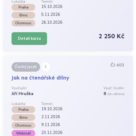
Lokalita:
Termín:
15.10.2026
Praha
5.11.2026
Brno
26.10.2026
Olomouc
2 250 Kč
Detail kurzu
ČJ 403
i
Český jazyk
Jak na čtenářské dílny
Vyučující:
Vyuč. hodin:
Jiří Hruška
8
(1h = 45 min)
Lokalita:
Termín:
19.10.2026
Praha
2.11.2026
Brno
9.11.2026
Olomouc
23.11.2026
Webinář