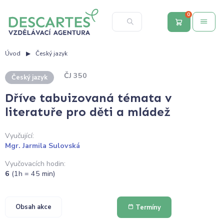
0
Úvod
Český jazyk
ČJ 350
Český jazyk
Dříve tabuizovaná témata v
literatuře pro děti a mládež
Vyučující:
Mgr. Jarmila Sulovská
Vyučovacích hodin:
6
(1h = 45 min)
Obsah akce
Termíny