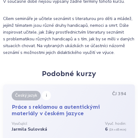
V současné době nejsou vypsány žádné termíny tohoto kurzu.
Cílem semináře je učitele seznámit s literaturou pro děti a mládež,
jejímž tématem jsou různé druhy handicapů, nemoci a smrt. Dále
inspirovat učitele, jak žáky prostřednictvím literatury seznámit
s problematikou různých handicapů a s tím, jak by se měli v daných
situacích chovat. Na vybraných ukázkách se účastníci názorně
seznámí s možnostmi jejich didaktického využití ve výuce.
Podobné kurzy
ČJ 394
i
Český jazyk
Práce s reklamou a autentickými
materiály v českém jazyce
Vyučující:
Vyuč. hodin:
Jarmila Sulovská
6
(1h = 45 min)