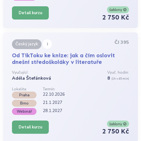
šablony
Detail kurzu
2 750 Kč
ČJ 395
i
Český jazyk
Od TikToku ke knize: jak a čím oslovit
dnešní středoškoláky v literatuře
Vyučující:
Vyuč. hodin:
Adéla Štefánková
8
(1h = 45 min)
Lokalita:
Termín:
22.10.2026
Praha
21.1.2027
Brno
28.1.2027
Webinář
šablony
Detail kurzu
2 750 Kč