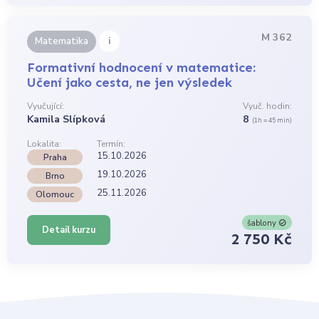
M 362
i
Matematika
Formativní hodnocení v matematice:
Učení jako cesta, ne jen výsledek
Vyučující:
Vyuč. hodin:
Kamila Slípková
8
(1h = 45 min)
Lokalita:
Termín:
15.10.2026
Praha
19.10.2026
Brno
25.11.2026
Olomouc
šablony
Detail kurzu
2 750 Kč