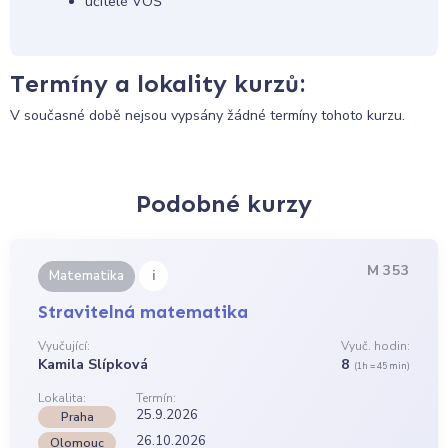
učitelé VOŠ
Termíny a lokality kurzů:
V současné době nejsou vypsány žádné termíny tohoto kurzu.
Podobné kurzy
M 353
i
Matematika
Stravitelná matematika
Vyučující:
Vyuč. hodin:
Kamila Slípková
8
(1h = 45 min)
Lokalita:
Termín:
25.9.2026
Praha
26.10.2026
Olomouc