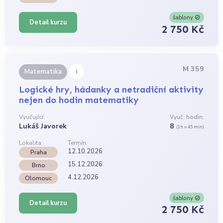
šablony
Detail kurzu
2 750 Kč
M 359
i
Matematika
Logické hry, hádanky a netradiční aktivity
nejen do hodin matematiky
Vyučující:
Vyuč. hodin:
Lukáš Javorek
8
(1h = 45 min)
Lokalita:
Termín:
12.10.2026
Praha
15.12.2026
Brno
4.12.2026
Olomouc
šablony
Detail kurzu
2 750 Kč