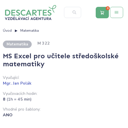
0
Úvod
Matematika
M 322
Matematika
MS Excel pro učitele středoškolské
matematiky
Vyučující:
Mgr. Jan Polák
Vyučovacích hodin:
8
(1h = 45 min)
Vhodné pro šablony:
ANO