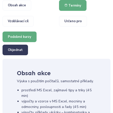
Obsah akce
Termíny
Vzdělávací cíl
Určeno pro
Podobné kurzy
Objednat
Obsah akce
Výuka s použitím počítačů, samostatné příklady.
prostředí MS Excel, zajímavé tipy a triky (45
min)
výpočty a vzorce v MS Excel, mocniny a
odmocniny, posloupnosti a řady (45 min)
výpočty, příklady, ukázky – kombinatorika a