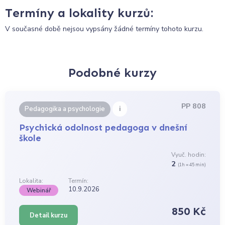
Termíny a lokality kurzů:
V současné době nejsou vypsány žádné termíny tohoto kurzu.
Podobné kurzy
PP 808
i
Pedagogika a psychologie
Psychická odolnost pedagoga v dnešní
škole
Vyuč. hodin:
2
(1h = 45 min)
Lokalita:
Termín:
10.9.2026
Webinář
850 Kč
Detail kurzu