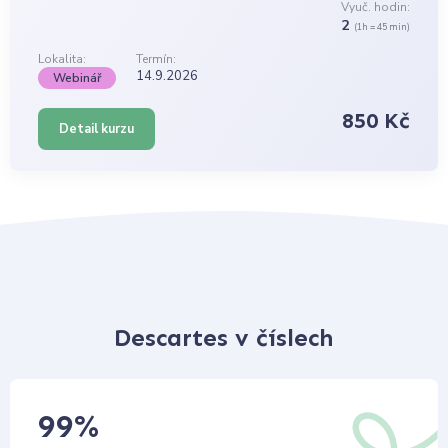
Vyuč. hodin:
2
(1h = 45 min)
Lokalita:
Termín:
14.9.2026
Webinář
850 Kč
Detail kurzu
Descartes v číslech
99
%