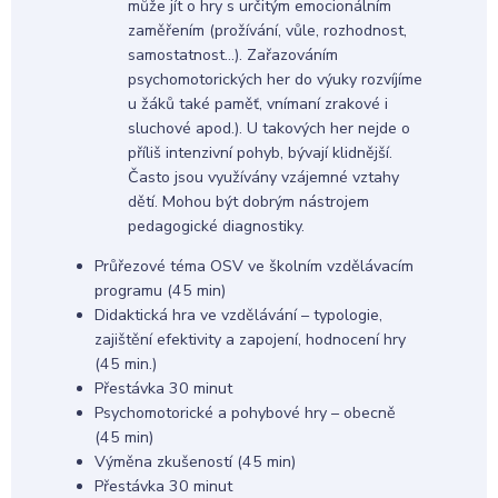
může jít o hry s určitým emocionálním
zaměřením (prožívání, vůle, rozhodnost,
samostatnost…). Zařazováním
psychomotorických her do výuky rozvíjíme
u žáků také paměť, vnímaní zrakové i
sluchové apod.). U takových her nejde o
příliš intenzivní pohyb, bývají klidnější.
Často jsou využívány vzájemné vztahy
dětí. Mohou být dobrým nástrojem
pedagogické diagnostiky.
Průřezové téma OSV ve školním vzdělávacím
programu (45 min)
Didaktická hra ve vzdělávání – typologie,
zajištění efektivity a zapojení, hodnocení hry
(45 min.)
Přestávka 30 minut
Psychomotorické a pohybové hry – obecně
(45 min)
Výměna zkušeností (45 min)
Přestávka 30 minut