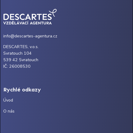
info@descartes-agentura.cz
DESCARTES, v.o.s.
Svratouch 104
539 42 Svratouch
IČ: 26008530
Rychlé odkazy
Úvod
O nás