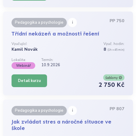
PP 750
i
Pedagogika a psychologie
Třídní nekázeň a možnosti řešení
Vyučující:
Vyuč. hodin:
Kamil Novák
8
(1h = 45 min)
Lokalita:
Termín:
10.9.2026
Webinář
šablony
Detail kurzu
2 750 Kč
PP 807
i
Pedagogika a psychologie
Jak zvládat stres a náročné situace ve
škole