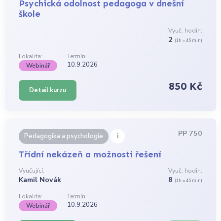
Psychická odolnost pedagoga v dnešní
škole
Vyuč. hodin:
2
(1h = 45 min)
Lokalita:
Termín:
10.9.2026
Webinář
850 Kč
Detail kurzu
PP 750
i
Pedagogika a psychologie
Třídní nekázeň a možnosti řešení
Vyučující:
Vyuč. hodin:
Kamil Novák
8
(1h = 45 min)
Lokalita:
Termín:
10.9.2026
Webinář