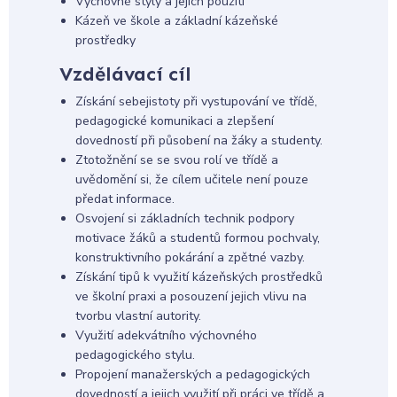
Výchovné styly a jejich použití
Kázeň ve škole a základní kázeňské
prostředky
Vzdělávací cíl
Získání sebejistoty při vystupování ve třídě,
pedagogické komunikaci a zlepšení
dovedností při působení na žáky a studenty.
Ztotožnění se se svou rolí ve třídě a
uvědomění si, že cílem učitele není pouze
předat informace.
Osvojení si základních technik podpory
motivace žáků a studentů formou pochvaly,
konstruktivního pokárání a zpětné vazby.
Získání tipů k využití kázeňských prostředků
ve školní praxi a posouzení jejich vlivu na
tvorbu vlastní autority.
Využití adekvátního výchovného
pedagogického stylu.
Propojení manažerských a pedagogických
dovedností a jejich využití při práci ve třídě a