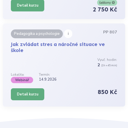
šablony
Detail kurzu
2 750 Kč
PP 807
i
Pedagogika a psychologie
Jak zvládat stres a náročné situace ve
škole
Vyuč. hodin:
2
(1h = 45 min)
Lokalita:
Termín:
14.9.2026
Webinář
850 Kč
Detail kurzu