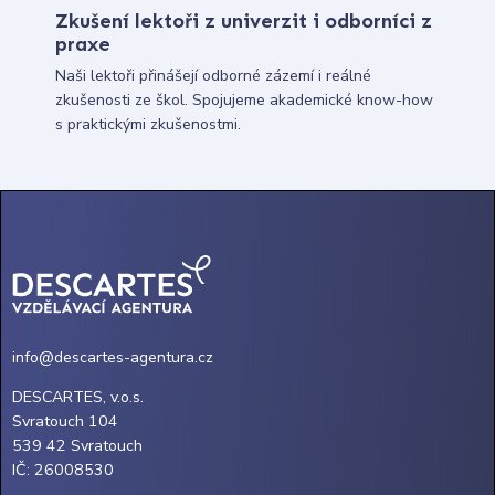
Zkušení lektoři z univerzit i odborníci z
praxe
Naši lektoři přinášejí odborné zázemí i reálné
zkušenosti ze škol. Spojujeme akademické know-how
s praktickými zkušenostmi.
info@descartes-agentura.cz
DESCARTES, v.o.s.
Svratouch 104
539 42 Svratouch
IČ: 26008530