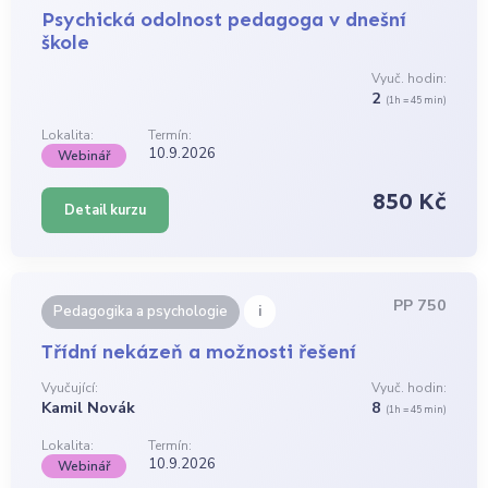
Psychická odolnost pedagoga v dnešní
škole
Vyuč. hodin:
2
(1h = 45 min)
Lokalita:
Termín:
10.9.2026
Webinář
850 Kč
Detail kurzu
PP 750
i
Pedagogika a psychologie
Třídní nekázeň a možnosti řešení
Vyučující:
Vyuč. hodin:
Kamil Novák
8
(1h = 45 min)
Lokalita:
Termín:
10.9.2026
Webinář