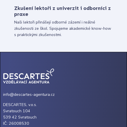
Zkušení lektoři z univerzit i odborníci z
praxe
Naši lektoři přinášejí odborné zázemí i reálné
zkušenosti ze škol. Spojujeme akademické know-how
s praktickými zkušenostmi.
info@descartes-agentura.cz
DESCARTES, v.o.s.
Svratouch 104
539 42 Svratouch
IČ: 26008530