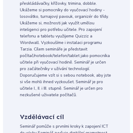
přeskládávačky, křížovky, trimina, dobble.
Ukážeme si pomocníky do vyučovací hodiny -
losovátko, turnajový pavouk, organizér do třídy.
Ukážeme si, možnosti jak využít umělou
inteligenci pro potřebu učitele. Pro zapojení
telefonu a tabletu využijeme Quizziz a
Wordwall. Vyzkoušíme i instalaci programu
Tarzia. Cílem semináře je představit
počítač/notebook/telefon/tablet jako pomocníka
učitele při vyučovací hodině. Seminář je určen
pro začátečníky v užívání technologií.
Doporučujeme vzít si s sebou notebook, aby jste
si vše mohli ihned vyzkoušet. Seminář je pro
učitele I., II. i III. stupně. Seminář je určen pro
nezkušené uživatele počítačů.
Vzdělávací cíl
Seminář pomůže s prvními kroky k zapojení ICT
do výuky Seminář zvyšuje digitální gramotnost