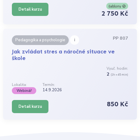
šablony
Detail kurzu
2 750 Kč
PP 807
i
Pedagogika a psychologie
Jak zvládat stres a náročné situace ve
škole
Vyuč. hodin:
2
(1h = 45 min)
Lokalita:
Termín:
14.9.2026
Webinář
850 Kč
Detail kurzu