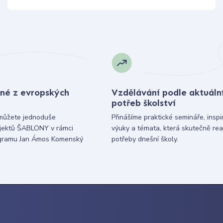
né z evropských
Vzdělávání podle aktuáln
potřeb školství
můžete jednoduše
Přinášíme praktické semináře, inspi
ojektů ŠABLONY v rámci
výuky a témata, která skutečně rea
gramu Jan Ámos Komenský
potřeby dnešní školy.