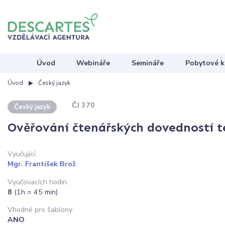
Úvod
Webináře
Semináře
Pobytové k
Úvod
Český jazyk
ČJ 370
Český jazyk
Ověřování čtenářských dovedností 
Vyučující:
Mgr. František Brož
Vyučovacích hodin:
8
(1h = 45 min)
Vhodné pro šablony:
ANO