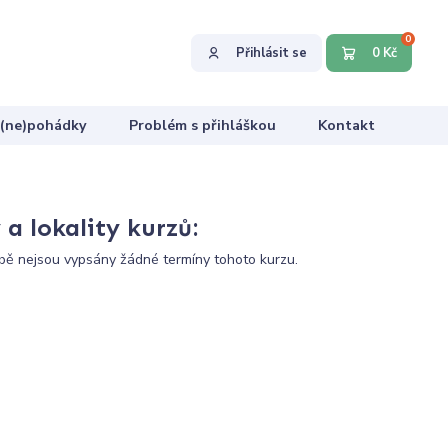
0
Přihlásit se
0 Kč
 (ne)pohádky
Problém s přihláškou
Kontakt
a lokality kurzů:
ě nejsou vypsány žádné termíny tohoto kurzu.