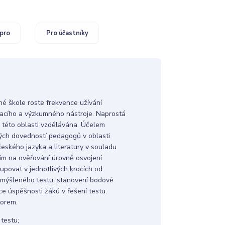
pro
Pro účastníky
é škole roste frekvence užívání
vacího a výzkumného nástroje. Naprostá
 této oblasti vzdělávána. Účelem
kých dovedností pedagogů v oblasti
 českého jazyka a literatury v souladu
ním na ověřování úrovně osvojení
povat v jednotlivých krocích od
zamýšleného testu, stanovení bodové
ce úspěšnosti žáků v řešení testu.
torem.
 testu;