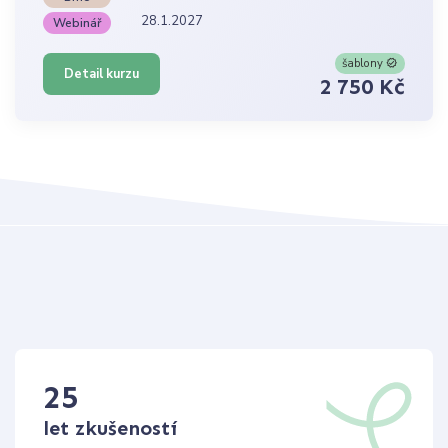
28.1.2027
Webinář
šablony
Detail kurzu
2 750 Kč
25
let zkušeností