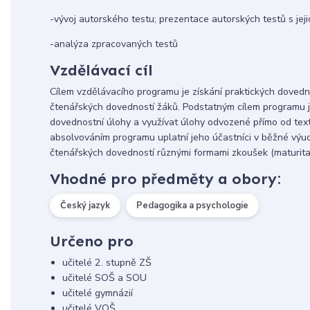
-vývoj autorského testu; prezentace autorských testů s jej
-analýza zpracovaných testů
Vzdělávací cíl
Cílem vzdělávacího programu je získání praktických dovedno
čtenářských dovedností žáků. Podstatným cílem programu je
dovednostní úlohy a využívat úlohy odvozené přímo od text
absolvováním programu uplatní jeho účastníci v běžné výuce
čtenářských dovedností různými formami zkoušek (maturita,
Vhodné pro předměty a obory:
Český jazyk
Pedagogika a psychologie
Určeno pro
učitelé 2. stupně ZŠ
učitelé SOŠ a SOU
učitelé gymnázií
učitelé VOŠ