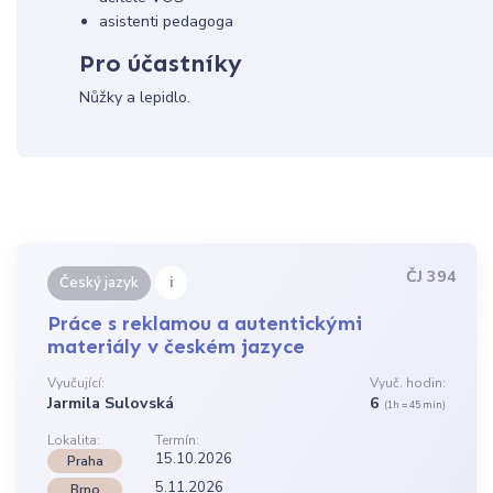
asistenti pedagoga
Pro účastníky
Nůžky a lepidlo.
ČJ 394
i
Český jazyk
Práce s reklamou a autentickými
materiály v českém jazyce
Vyučující:
Vyuč. hodin:
Jarmila Sulovská
6
(1h = 45 min)
Lokalita:
Termín:
15.10.2026
Praha
5.11.2026
Brno