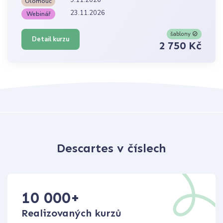
9.11.2026
Olomouc
23.11.2026
Webinář
šablony
Detail kurzu
2 750 Kč
Descartes v číslech
10 000
+
Realizovaných kurzů