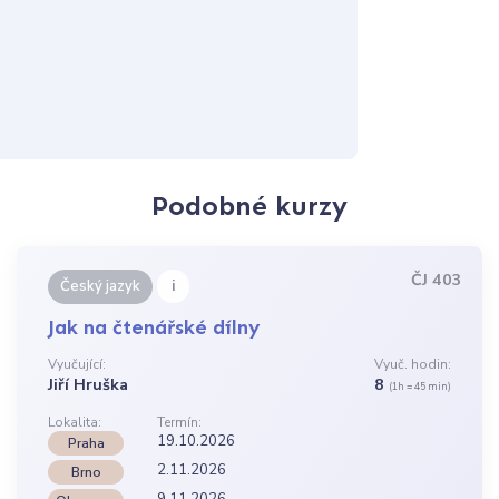
Podobné kurzy
ČJ 403
i
Český jazyk
Jak na čtenářské dílny
Vyučující:
Vyuč. hodin:
Jiří Hruška
8
(1h = 45 min)
Lokalita:
Termín:
19.10.2026
Praha
2.11.2026
Brno