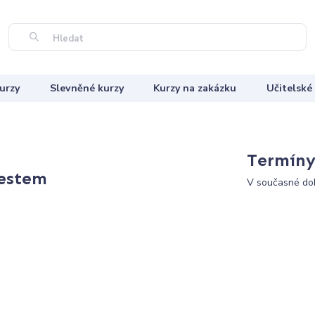
Hledat
urzy
Slevněné kurzy
Kurzy na zakázku
Učitelské
Termíny 
testem
V současné dob