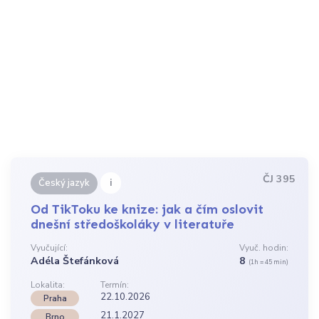
ČJ 395
i
Český jazyk
Od TikToku ke knize: jak a čím oslovit
dnešní středoškoláky v literatuře
Vyučující:
Vyuč. hodin:
Adéla Štefánková
8
(1h = 45 min)
Lokalita:
Termín:
22.10.2026
Praha
21.1.2027
Brno