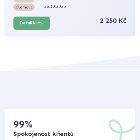
26.10.2026
Olomouc
2 250 Kč
Detail kurzu
99
%
Spokojenost klientů