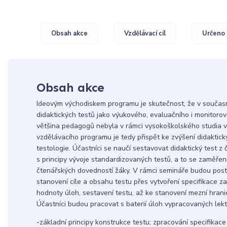
Obsah akce
Vzdělávací cíl
Určeno 
Obsah akce
Ideovým východiskem programu je skutečnost, že v současn
didaktických testů jako výukového, evaluačního i monitoro
většina pedagogů nebyla v rámci vysokoškolského studia v
vzdělávacího programu je tedy přispět ke zvýšení didaktic
testologie. Účastníci se naučí sestavovat didaktický test z
s principy vývoje standardizovaných testů, a to se zaměře
čtenářských dovedností žáky. V rámci semináře budou postu
stanovení cíle a obsahu testu přes vytvoření specifikace 
hodnoty úloh, sestavení testu, až ke stanovení mezní hrani
Účastníci budou pracovat s baterií úloh vypracovaných lek
-základní principy konstrukce testu; zpracování specifikace