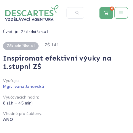
0
Úvod
Základní škola I
ZŠ 141
Základní škola I
Inspiromat efektivní výuky na
1.stupni ZŠ
Vyučující:
Mgr. Ivana Janovská
Vyučovacích hodin:
8
(1h = 45 min)
Vhodné pro šablony:
ANO