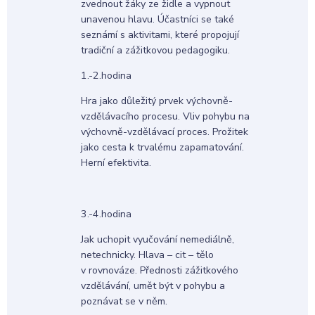
zvednout žáky ze židle a vypnout
unavenou hlavu. Účastníci se také
seznámí s aktivitami, které propojují
tradiční a zážitkovou pedagogiku.
1.-2.hodina
Hra jako důležitý prvek výchovně-
vzdělávacího procesu. Vliv pohybu na
výchovně-vzdělávací proces. Prožitek
jako cesta k trvalému zapamatování.
Herní efektivita.
3.-4.hodina
Jak uchopit vyučování nemediálně,
netechnicky. Hlava – cit – tělo
v rovnováze. Přednosti zážitkového
vzdělávání, umět být v pohybu a
poznávat se v něm.