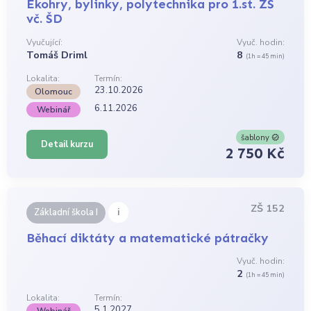
Ekohry, bylinky, polytechnika pro 1.st. ZŠ
vč. ŠD
Vyučující:
Vyuč. hodin:
Tomáš Driml
8
(1h = 45 min)
Lokalita:
Termín:
23.10.2026
Olomouc
6.11.2026
Webinář
šablony
Detail kurzu
2 750 Kč
ZŠ 152
i
Základní škola I
Běhací diktáty a matematické pátračky
Vyuč. hodin:
2
(1h = 45 min)
Lokalita:
Termín:
5.1.2027
Webinář