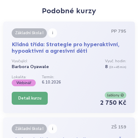
Podobné kurzy
PP 795
i
Základní škola I
Klidná třída: Strategie pro hyperaktivní,
hypoaktivní a agresivní děti
Vyučující:
Vyuč. hodin:
Barbora Oyawale
8
(1h = 45 min)
Lokalita:
Termín:
6.10.2026
Webinář
šablony
Detail kurzu
2 750 Kč
ZŠ 159
i
Základní škola I