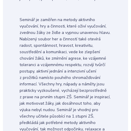
Seminář je zaměřen na metody aktivního
vyučování, hry a činnosti, které oživí vyučování,
zvednou žáky ze židle a vypnou unavenou hlavu.
Nabízený soubor her a činností také otevírá
radost, spontánnost, hravost, kreativitu,
soustředění a komunikaci, vede ke zlepšení
chování žáků, ke zmírnění agrese, ke vzájemné
toleranci a vzájemnému respektu, rozvíjí tvůrčí
postupy, aktivní jednání a intenzivní učení
z prožitků namísto pouhého shromažďování
informací. Všechny hry, nápady a náměty jsou
prakticky vyzkoušené, vycházejí bezprostředně
z praxe na prvním stupni ZŠ. Seminář je inspirací,
jak motivovat žáky, jak dosáhnout toho, aby
výuka nebyl nudou. Seminář je vhodný pro
všechny učitele působící na 1.stupni ZŠ,
předkládá jak potřebné metody aktivního
vyučování, tak možnost odpočinku, relaxace a