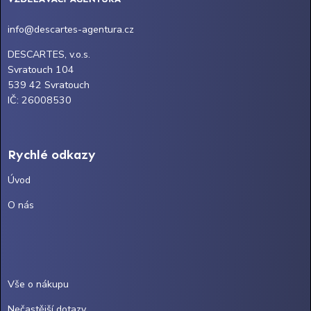
info@descartes-agentura.cz
DESCARTES, v.o.s.
Svratouch 104
539 42 Svratouch
IČ: 26008530
Rychlé odkazy
Úvod
O nás
Vše o nákupu
Nečastější dotazy