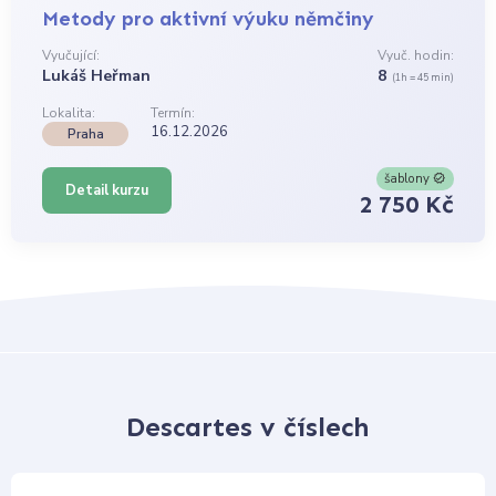
Metody pro aktivní výuku němčiny
Vyučující:
Vyuč. hodin:
Lukáš Heřman
8
(1h = 45 min)
Lokalita:
Termín:
16.12.2026
Praha
šablony
Detail kurzu
2 750 Kč
Descartes v číslech