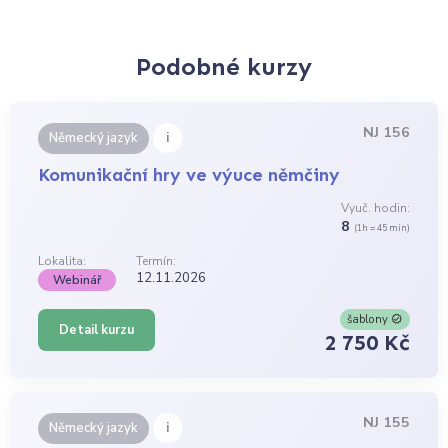
Podobné kurzy
NJ 156
i
Německý jazyk
Komunikační hry ve výuce němčiny
Vyuč. hodin:
8
(1h = 45 min)
Lokalita:
Termín:
12.11.2026
Webinář
šablony
Detail kurzu
2 750 Kč
NJ 155
i
Německý jazyk