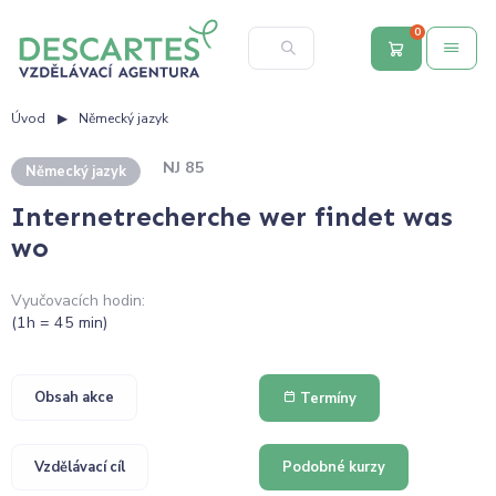
0
Úvod
Německý jazyk
NJ 85
Německý jazyk
Internetrecherche wer findet was
wo
Vyučovacích hodin:
(1h = 45 min)
Obsah akce
Termíny
Vzdělávací cíl
Podobné kurzy