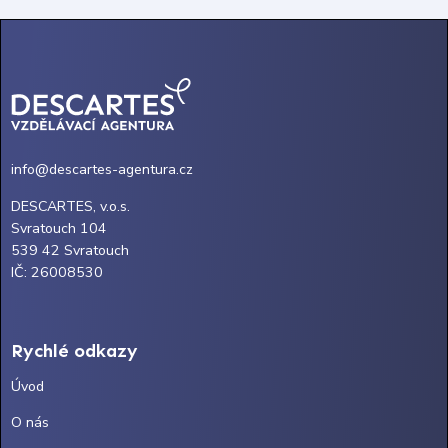
info@descartes-agentura.cz
DESCARTES, v.o.s.
Svratouch 104
539 42 Svratouch
IČ: 26008530
Rychlé odkazy
Úvod
O nás