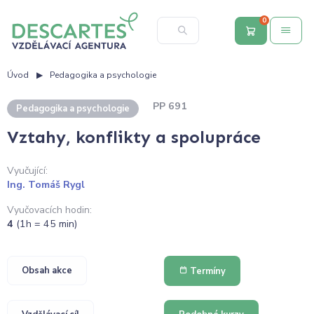
0
Úvod
Pedagogika a psychologie
PP 691
Pedagogika a psychologie
Vztahy, konflikty a spolupráce
Vyučující:
Ing. Tomáš Rygl
Vyučovacích hodin:
4
(1h = 45 min)
Obsah akce
Termíny