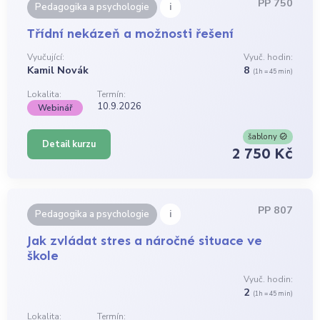
PP 750
i
Pedagogika a psychologie
Třídní nekázeň a možnosti řešení
Vyučující:
Vyuč. hodin:
Kamil Novák
8
(1h = 45 min)
Lokalita:
Termín:
10.9.2026
Webinář
šablony
Detail kurzu
2 750 Kč
PP 807
i
Pedagogika a psychologie
Jak zvládat stres a náročné situace ve
škole
Vyuč. hodin:
2
(1h = 45 min)
Lokalita:
Termín: