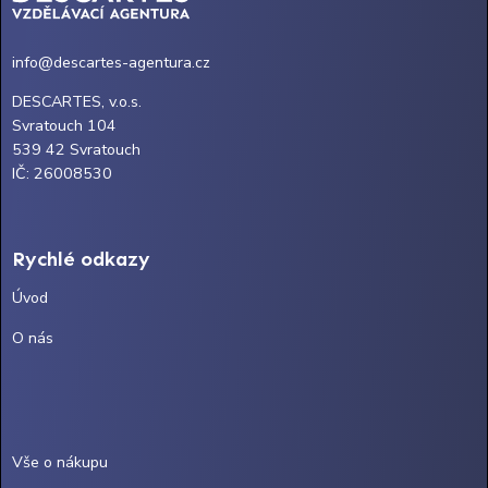
info@descartes-agentura.cz
DESCARTES, v.o.s.
Svratouch 104
539 42 Svratouch
IČ: 26008530
Rychlé odkazy
Úvod
O nás
Vše o nákupu