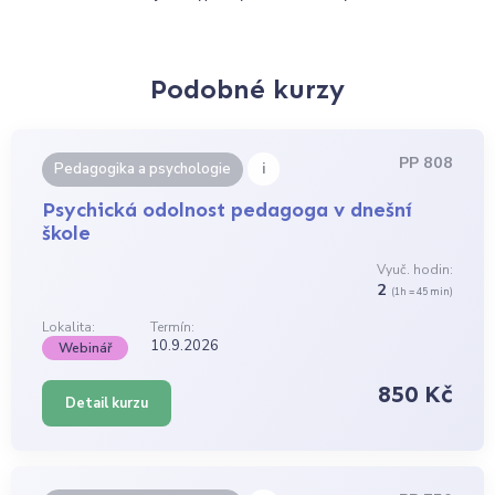
Podobné kurzy
PP 808
i
Pedagogika a psychologie
Psychická odolnost pedagoga v dnešní
škole
Vyuč. hodin:
2
(1h = 45 min)
Lokalita:
Termín:
10.9.2026
Webinář
850 Kč
Detail kurzu