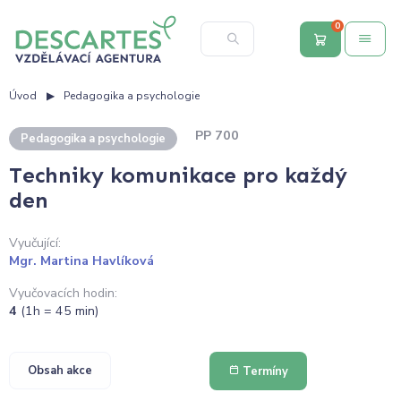
0
Úvod
Pedagogika a psychologie
PP 700
Pedagogika a psychologie
Techniky komunikace pro každý
den
Vyučující:
Mgr. Martina Havlíková
Vyučovacích hodin:
4
(1h = 45 min)
Obsah akce
Termíny