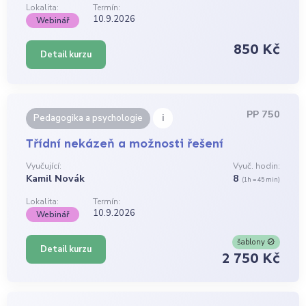
Lokalita:
Termín:
10.9.2026
Webinář
850 Kč
Detail kurzu
PP 750
i
Pedagogika a psychologie
Třídní nekázeň a možnosti řešení
Vyučující:
Vyuč. hodin:
Kamil Novák
8
(1h = 45 min)
Lokalita:
Termín:
10.9.2026
Webinář
šablony
Detail kurzu
2 750 Kč