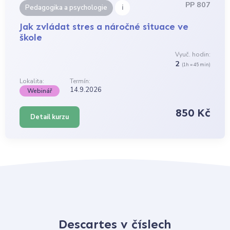
PP 807
i
Pedagogika a psychologie
Jak zvládat stres a náročné situace ve
škole
Vyuč. hodin:
2
(1h = 45 min)
Lokalita:
Termín:
14.9.2026
Webinář
850 Kč
Detail kurzu
Descartes v číslech