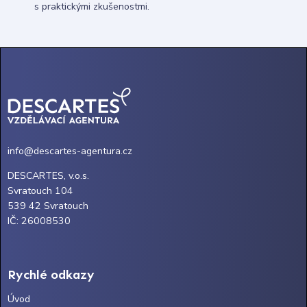
s praktickými zkušenostmi.
info@descartes-agentura.cz
DESCARTES, v.o.s.
Svratouch 104
539 42 Svratouch
IČ: 26008530
Rychlé odkazy
Úvod