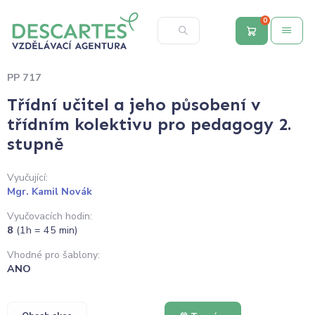
0
PP 717
Třídní učitel a jeho působení v
třídním kolektivu pro pedagogy 2.
stupně
Vyučující:
Mgr. Kamil Novák
Vyučovacích hodin:
8
(1h = 45 min)
Vhodné pro šablony:
ANO