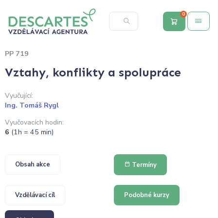
0
PP 719
Vztahy, konflikty a spolupráce
Vyučující:
Ing. Tomáš Rygl
Vyučovacích hodin:
6
(1h = 45 min)
Obsah akce
Termíny
Vzdělávací cíl
Podobné kurzy