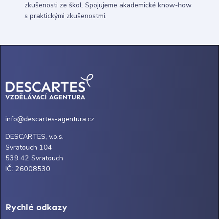
zkušenosti ze škol. Spojujeme akademické know-how
s praktickými zkušenostmi.
info@descartes-agentura.cz
DESCARTES, v.o.s.
Svratouch 104
539 42 Svratouch
IČ: 26008530
Rychlé odkazy