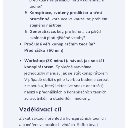
predikuje náš prediktor víru v konspirační
teorie?
Konspirace, zvolený prediktor a třetí
proměnné:
korelace vs kauzalita; problém
stejného nástroje
Generalizace:
kdy, pro koho a za jakých
okolností platí zjištěné vztahy?
Proč lidé věří konspiračním teoriím?
Přednáška (60 min)
Workshop (30 minut): návod, jak se stát
konspirátorem!
Společně vytvoříme
jednoduchý manuál, jak se stát konspirátorem.
V případě obtíží s jeho tvorbou budeme čerpat
z manuálu, který lektor (ve snaze odstrašit)
nabízí v přednáškách o konspiračních teoriích
zdravotníkům a studentům medicíny.
Vzdělávací cíl
Získat základní přehled o konspiračních teoriích
a o měření v sociálních vědách. Reflektovat