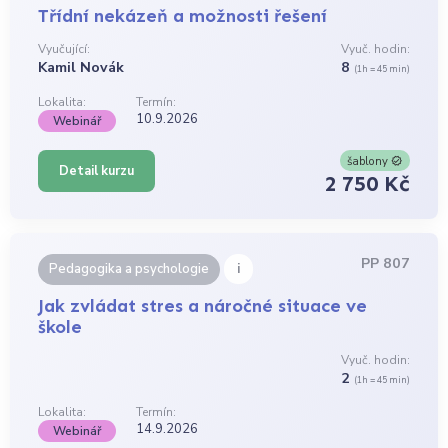
Třídní nekázeň a možnosti řešení
Vyučující:
Vyuč. hodin:
Kamil Novák
8
(1h = 45 min)
Lokalita:
Termín:
10.9.2026
Webinář
šablony
Detail kurzu
2 750 Kč
PP 807
i
Pedagogika a psychologie
Jak zvládat stres a náročné situace ve
škole
Vyuč. hodin:
2
(1h = 45 min)
Lokalita:
Termín:
14.9.2026
Webinář