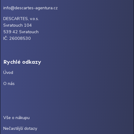
info@descartes-agentura.cz
DESCARTES, v.o.s.
Svratouch 104
539 42 Svratouch
IČ: 26008530
Rychlé odkazy
Úvod
O nás
Vše o nákupu
Nečastější dotazy