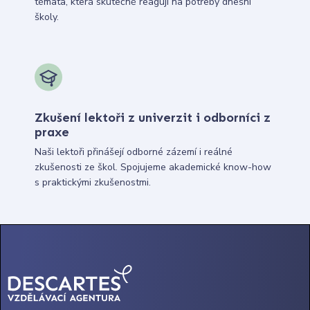
témata, která skutečně reagují na potřeby dnešní
školy.
Zkušení lektoři z univerzit i odborníci z
praxe
Naši lektoři přinášejí odborné zázemí i reálné
zkušenosti ze škol. Spojujeme akademické know-how
s praktickými zkušenostmi.