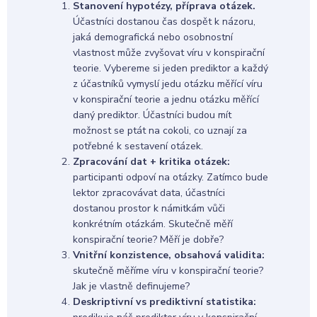
Stanovení hypotézy, příprava otázek.
Účastníci dostanou čas dospět k názoru,
jaká demografická nebo osobnostní
vlastnost může zvyšovat víru v konspirační
teorie. Vybereme si jeden prediktor a každý
z účastníků vymyslí jedu otázku měřící víru
v konspirační teorie a jednu otázku měřící
daný prediktor. Účastníci budou mít
možnost se ptát na cokoli, co uznají za
potřebné k sestavení otázek.
Zpracování dat + kritika otázek:
participanti odpoví na otázky. Zatímco bude
lektor zpracovávat data, účastníci
dostanou prostor k námitkám vůči
konkrétním otázkám. Skutečně měří
konspirační teorie? Měří je dobře?
Vnitřní konzistence, obsahová validita:
skutečně měříme víru v konspirační teorie?
Jak je vlastně definujeme?
Deskriptivní vs prediktivní statistika: