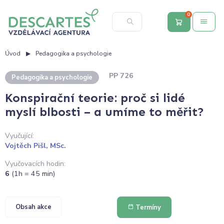
0
Úvod
Pedagogika a psychologie
PP 726
Pedagogika a psychologie
Konspirační teorie: proč si lidé
myslí blbosti – a umíme to měřit?
Vyučující:
Vojtěch Pišl, MSc.
Vyučovacích hodin:
6
(1h = 45 min)
Obsah akce
Termíny