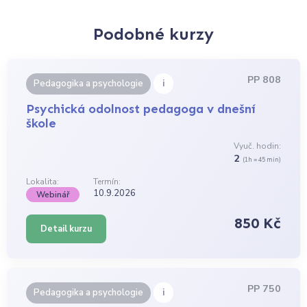
Podobné kurzy
PP 808
i
Pedagogika a psychologie
Psychická odolnost pedagoga v dnešní
škole
Vyuč. hodin:
2
(1h = 45 min)
Lokalita:
Termín:
10.9.2026
Webinář
850 Kč
Detail kurzu
PP 750
i
Pedagogika a psychologie