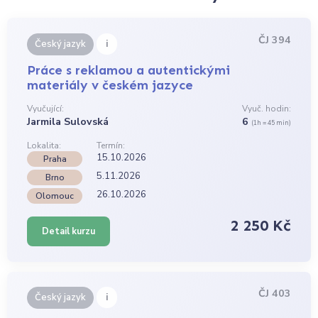
ČJ 394
i
Český jazyk
Práce s reklamou a autentickými
materiály v českém jazyce
Vyučující:
Vyuč. hodin:
Jarmila Sulovská
6
(1h = 45 min)
Lokalita:
Termín:
15.10.2026
Praha
5.11.2026
Brno
26.10.2026
Olomouc
2 250 Kč
Detail kurzu
ČJ 403
i
Český jazyk