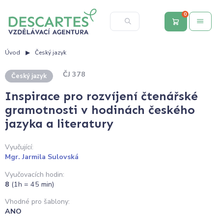
0
Úvod
Český jazyk
ČJ 378
Český jazyk
Inspirace pro rozvíjení čtenářské
gramotnosti v hodinách českého
jazyka a literatury
Vyučující:
Mgr. Jarmila Sulovská
Vyučovacích hodin:
8
(1h = 45 min)
Vhodné pro šablony:
ANO