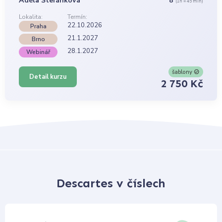
Adéla Štefánková
8
(1h = 45 min)
Lokalita:
Termín:
22.10.2026
Praha
21.1.2027
Brno
28.1.2027
Webinář
šablony
Detail kurzu
2 750 Kč
Descartes v číslech