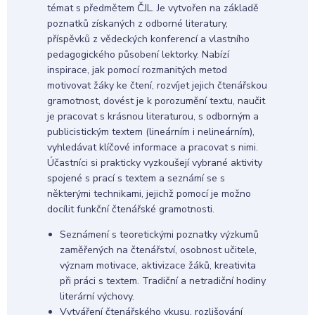
témat s předmětem ČJL. Je vytvořen na základě
poznatků získaných z odborné literatury,
příspěvků z vědeckých konferencí a vlastního
pedagogického působení lektorky. Nabízí
inspirace, jak pomocí rozmanitých metod
motivovat žáky ke čtení, rozvíjet jejich čtenářskou
gramotnost, dovést je k porozumění textu, naučit
je pracovat s krásnou literaturou, s odborným a
publicistickým textem (lineárním i nelineárním),
vyhledávat klíčové informace a pracovat s nimi.
Účastníci si prakticky vyzkoušejí vybrané aktivity
spojené s prací s textem a seznámí se s
některými technikami, jejichž pomocí je možno
docílit funkční čtenářské gramotnosti.
Seznámení s teoretickými poznatky výzkumů
zaměřených na čtenářství, osobnost učitele,
význam motivace, aktivizace žáků, kreativita
při práci s textem. Tradiční a netradiční hodiny
literární výchovy.
Vytváření čtenářského vkusu, rozlišování