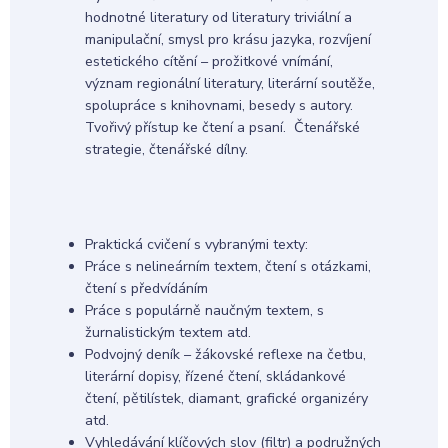
hodnotné literatury od literatury triviální a
manipulační, smysl pro krásu jazyka, rozvíjení
estetického cítění – prožitkové vnímání,
význam regionální literatury, literární soutěže,
spolupráce s knihovnami, besedy s autory.
Tvořivý přístup ke čtení a psaní. Čtenářské
strategie, čtenářské dílny.
Praktická cvičení s vybranými texty:
Práce s nelineárním textem, čtení s otázkami,
čtení s předvídáním
Práce s populárně naučným textem, s
žurnalistickým textem atd.
Podvojný deník – žákovské reflexe na četbu,
literární dopisy, řízené čtení, skládankové
čtení, pětilístek, diamant, grafické organizéry
atd.
Vyhledávání klíčových slov (filtr) a podružných