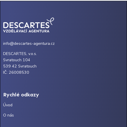
info@descartes-agentura.cz
DESCARTES, v.o.s.
Svratouch 104
539 42 Svratouch
IČ: 26008530
Rychlé odkazy
Úvod
O nás