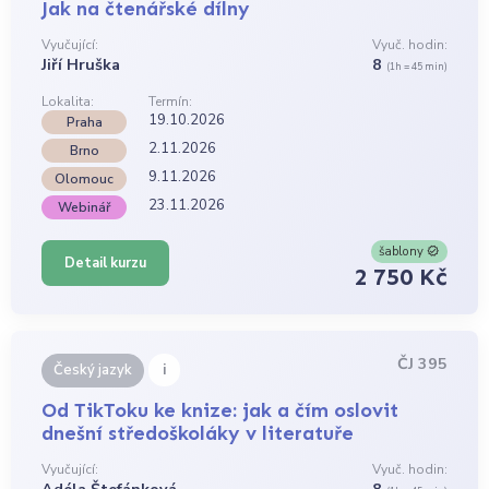
Jak na čtenářské dílny
Vyučující:
Vyuč. hodin:
Jiří Hruška
8
(1h = 45 min)
Lokalita:
Termín:
19.10.2026
Praha
2.11.2026
Brno
9.11.2026
Olomouc
23.11.2026
Webinář
šablony
Detail kurzu
2 750 Kč
ČJ 395
i
Český jazyk
Od TikToku ke knize: jak a čím oslovit
dnešní středoškoláky v literatuře
Vyučující:
Vyuč. hodin: