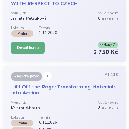
WITH RESPECT TO CZECH
Vyučující:
Vyuč. hodin:
Jarmila Petrlíková
8
(1h = 45 min)
Lokalita:
Termín:
2.11.2026
Praha
šablony
Detail kurzu
2 750 Kč
AJ 418
i
Anglický jazyk
Lift Off the Page: Transforming Materials
into Action
Vyučující:
Vyuč. hodin:
Kristof Abrath
8
(1h = 45 min)
Lokalita:
Termín:
6.11.2026
Praha