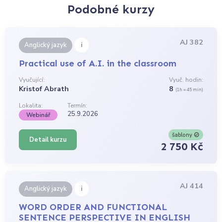
Podobné kurzy
AJ 382
i
Anglický jazyk
Practical use of A.I. in the classroom
Vyučující:
Vyuč. hodin:
Kristof Abrath
8
(1h = 45 min)
Lokalita:
Termín:
25.9.2026
Webinář
šablony
Detail kurzu
2 750 Kč
AJ 414
i
Anglický jazyk
WORD ORDER AND FUNCTIONAL
SENTENCE PERSPECTIVE IN ENGLISH