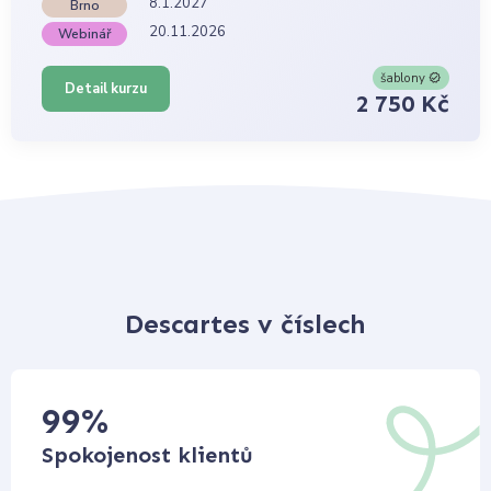
8.1.2027
Brno
20.11.2026
Webinář
šablony
Detail kurzu
2 750 Kč
Descartes v číslech
99
%
Spokojenost klientů