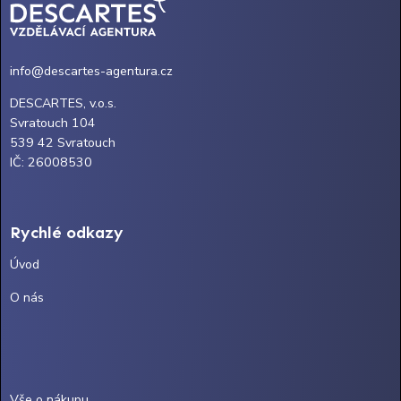
info@descartes-agentura.cz
DESCARTES, v.o.s.
Svratouch 104
539 42 Svratouch
IČ: 26008530
Rychlé odkazy
Úvod
O nás
Vše o nákupu