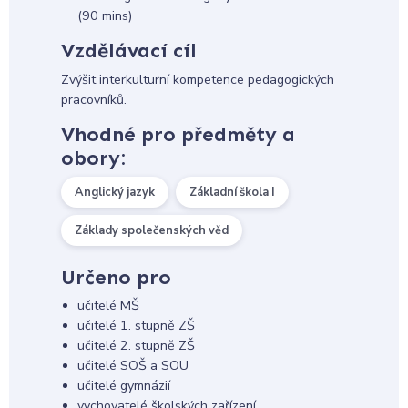
(90 mins)
Vzdělávací cíl
Zvýšit interkulturní kompetence pedagogických
pracovníků.
Vhodné pro předměty a
obory:
Anglický jazyk
Základní škola I
Základy společenských věd
Určeno pro
učitelé MŠ
učitelé 1. stupně ZŠ
učitelé 2. stupně ZŠ
učitelé SOŠ a SOU
učitelé gymnázií
vychovatelé školských zařízení