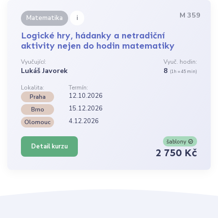
M 359
i
Matematika
Logické hry, hádanky a netradiční
aktivity nejen do hodin matematiky
Vyučující:
Vyuč. hodin:
Lukáš Javorek
8
(1h = 45 min)
Lokalita:
Termín:
12.10.2026
Praha
15.12.2026
Brno
4.12.2026
Olomouc
šablony
Detail kurzu
2 750 Kč