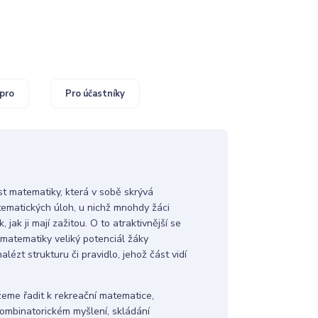
pro
Pro účastníky
t matematiky, která v sobě skrývá
ematických úloh, u nichž mnohdy žáci
jak ji mají zažitou. O to atraktivnější se
 matematiky veliký potenciál žáky
lézt strukturu či pravidlo, jehož část vidí
žeme řadit k rekreační matematice,
ombinatorickém myšlení, skládání