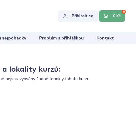
0
Přihlásit se
0 Kč
 (ne)pohádky
Problém s přihláškou
Kontakt
a lokality kurzů:
ě nejsou vypsány žádné termíny tohoto kurzu.