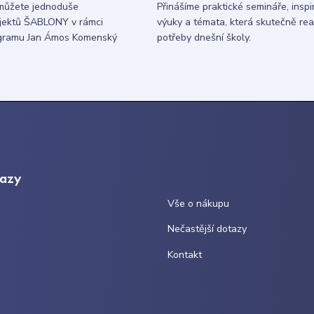
můžete jednoduše
Přinášíme praktické semináře, inspi
ojektů ŠABLONY v rámci
výuky a témata, která skutečně rea
gramu Jan Ámos Komenský
potřeby dnešní školy.
kazy
Vše o nákupu
Nečastější dotazy
Kontakt