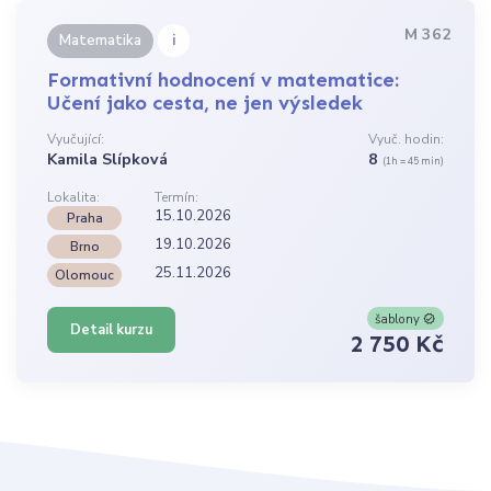
M 362
i
Matematika
Formativní hodnocení v matematice:
Učení jako cesta, ne jen výsledek
Vyučující:
Vyuč. hodin:
Kamila Slípková
8
(1h = 45 min)
Lokalita:
Termín:
15.10.2026
Praha
19.10.2026
Brno
25.11.2026
Olomouc
šablony
Detail kurzu
2 750 Kč