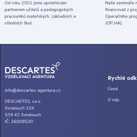
Od roku 2001 jsme spolehlivým
Naše semináře 
partnerem učitelů a pedagogických
financovat z pr
pracovníků mateřských, základních a
Operačního pro
středních škol.
(OP JAK).
Rychlé od
Úvod
info@descartes-agentura.cz
O nás
DESCARTES, v.o.s.
Svratouch 104
539 42 Svratouch
IČ: 26008530