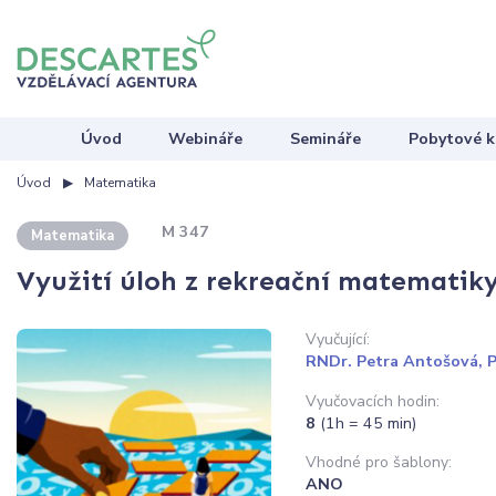
Úvod
Webináře
Semináře
Pobytové k
Úvod
Matematika
M 347
Matematika
Využití úloh z rekreační matematik
Vyučující:
RNDr. Petra Antošová, P
Vyučovacích hodin:
8
(1h = 45 min)
Vhodné pro šablony:
ANO