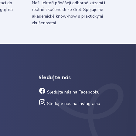
raci do
Naši lektoři přinášejí odborné zázemí i
gují na
reálné zkušenosti ze škol. Spojujeme
akademické know-how s praktickými
zkušenostmi.
Sledujte nás
Sledujte nás na Facebooku
Sledujte nás na Instagramu