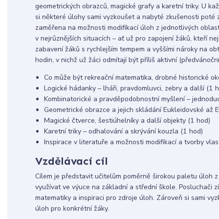
geometrických obrazců, magické grafy a karetní triky. U ka
si některé úlohy sami vyzkoušet a nabyté zkušenosti poté zú
zaměřena na možnosti modifikací úloh z jednotlivých oblastí
v nejrůznějších situacích – ať už pro zapojení žáků, kteří 
zabavení žáků s rychlejším tempem a vyššími nároky na obtí
hodin, v nichž už žáci odmítají být příliš aktivní (předvánoč
Co může být rekreační matematika, drobné historické ok
Logické hádanky – lháři, pravdomluvci, zebry a další (1 
Kombinatorické a pravděpodobnostní myšlení – jednoduc
Geometrické obrazce a jejich skládání Eukleidovské až 
Magické čtverce, šestiúhelníky a další objekty (1 hod)
Karetní triky – odhalování a skrývání kouzla (1 hod)
Inspirace v literatuře a možnosti modifikací a tvorby vlas
Vzdělávací cíl
Cílem je představit učitelům poměrně širokou paletu úloh z
využívat ve výuce na základní a střední škole. Posluchači z
matematiky a inspiraci pro zdroje úloh. Zároveň si sami vyz
úloh pro konkrétní žáky.