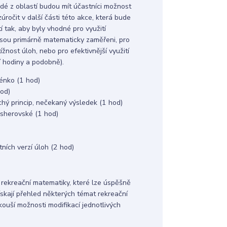
ždé z oblastí budou mít účastníci možnost
ročit v další části této akce, která bude
 tak, aby byly vhodné pro využití
nejsou primárně matematicky zaměřeni, pro
žnost úloh, nebo pro efektivnější využití
ní hodiny a podobně).
énko (1 hod)
hod)
hý princip, nečekaný výsledek (1 hod)
Esherovské (1 hod)
tních verzí úloh (2 hod)
 rekreační matematiky, které lze úspěšně
ískají přehled některých témat rekreační
kouší možnosti modifikací jednotlivých