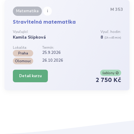
M 353
i
Matematika
Stravitelná matematika
Vyučující:
Vyuč. hodin:
Kamila Slípková
8
(1h = 45 min)
Lokalita:
Termín:
25.9.2026
Praha
26.10.2026
Olomouc
šablony
Detail kurzu
2 750 Kč