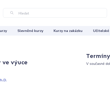
Hledat
urzy
Slevněné kurzy
Kurzy na zakázku
Učitelské
Termíny 
y ve výuce
V současné dob
h.D.