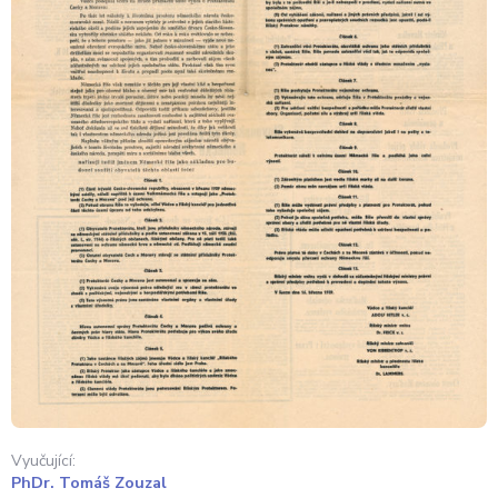
Vyučující:
PhDr. Tomáš Zouzal