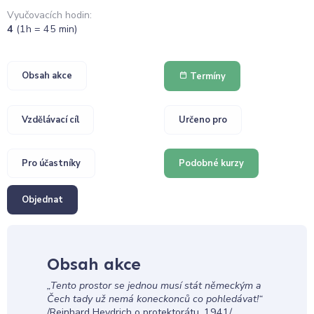
Vyučovacích hodin:
4
(1h = 45 min)
Obsah akce
Termíny
Vzdělávací cíl
Určeno pro
Pro účastníky
Podobné kurzy
Objednat
Obsah akce
„Tento prostor se jednou musí stát německým a
Čech tady už nemá koneckonců co pohledávat!“
/Reinhard Heydrich o protektorátu, 1941/