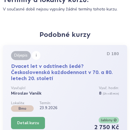
V současné době nejsou vypsány žádné termíny tohoto kurzu.
Podobné kurzy
D 180
i
Dějepis
Dvacet let v odstínech šedé?
Československá každodennost v 70. a 80.
letech 20. století
Vyučující:
Vyuč. hodin:
Miroslav Vaněk
8
(1h = 45 min)
Lokalita:
Termín:
23.9.2026
Brno
šablony
Detail kurzu
2 750 Kč