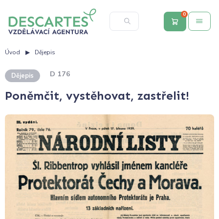
0
Úvod
Dějepis
D 176
Dějepis
Poněmčit, vystěhovat, zastřelit!