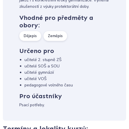
jakož i s konkrétními kroky germanizace. Výměna
zkušeností z výuky protektorátní doby.
Vhodné pro předměty a
obory:
Dějepis
Zeměpis
Určeno pro
učitelé 2. stupně ZŠ
učitelé SOŠ a SOU
učitelé gymnázií
učitelé VOŠ
pedagogové volného času
Pro účastníky
Psací potřeby.
Termíny a lokality kurzů: