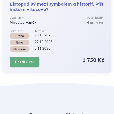
Listopad 89 mezi symbolem a historií. Píší
historii vítězové?
Vyučující:
Vyuč. hodin:
Miroslav Vaněk
4
(1h = 45 min)
Lokalita:
Termín:
20.10.2026
Praha
27.10.2026
Brno
3.11.2026
Olomouc
1 750 Kč
Detail kurzu