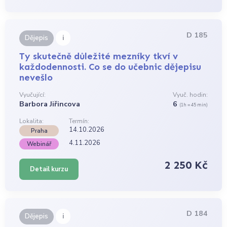
D 185
i
Dějepis
Ty skutečně důležité mezníky tkví v
každodennosti. Co se do učebnic dějepisu
nevešlo
Vyučující:
Vyuč. hodin:
Barbora Jiřincova
6
(1h = 45 min)
Lokalita:
Termín:
14.10.2026
Praha
4.11.2026
Webinář
2 250 Kč
Detail kurzu
D 184
i
Dějepis