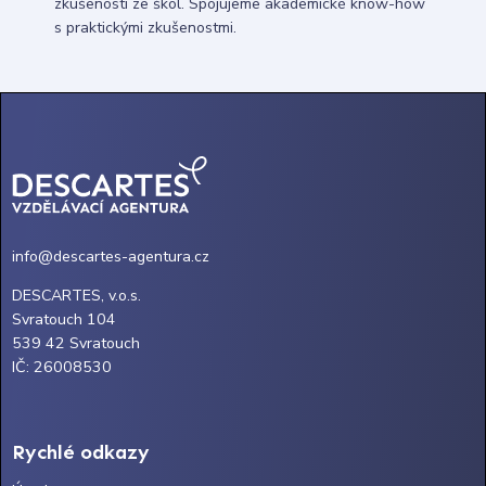
zkušenosti ze škol. Spojujeme akademické know-how
s praktickými zkušenostmi.
info@descartes-agentura.cz
DESCARTES, v.o.s.
Svratouch 104
539 42 Svratouch
IČ: 26008530
Rychlé odkazy