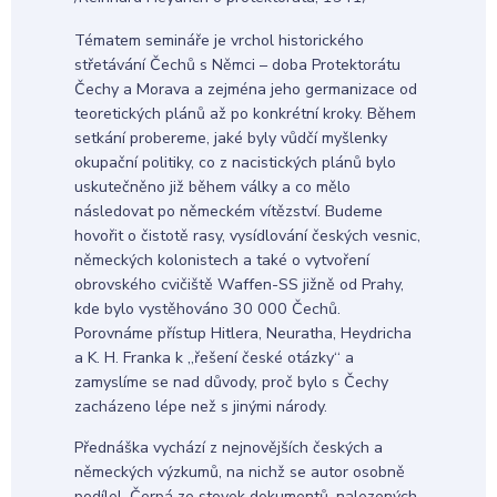
Tématem semináře je vrchol historického
střetávání Čechů s Němci – doba Protektorátu
Čechy a Morava a zejména jeho germanizace od
teoretických plánů až po konkrétní kroky. Během
setkání probereme, jaké byly vůdčí myšlenky
okupační politiky, co z nacistických plánů bylo
uskutečněno již během války a co mělo
následovat po německém vítězství. Budeme
hovořit o čistotě rasy, vysídlování českých vesnic,
německých kolonistech a také o vytvoření
obrovského cvičiště Waffen-SS jižně od Prahy,
kde bylo vystěhováno 30 000 Čechů.
Porovnáme přístup Hitlera, Neuratha, Heydricha
a K. H. Franka k „řešení české otázky“ a
zamyslíme se nad důvody, proč bylo s Čechy
zacházeno lépe než s jinými národy.
Přednáška vychází z nejnovějších českých a
německých výzkumů, na nichž se autor osobně
podílel. Čerpá ze stovek dokumentů, nalezených