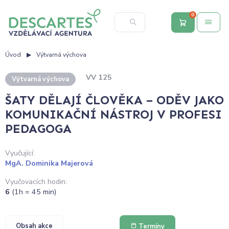
0
Úvod
Výtvarná výchova
VV 125
Výtvarná výchova
ŠATY DĚLAJÍ ČLOVĚKA – ODĚV JAKO
KOMUNIKAČNÍ NÁSTROJ V PROFESI
PEDAGOGA
Vyučující:
MgA. Dominika Majerová
Vyučovacích hodin:
6
(1h = 45 min)
Obsah akce
Termíny