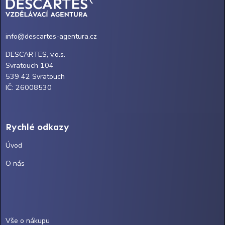
info@descartes-agentura.cz
DESCARTES, v.o.s.
Svratouch 104
539 42 Svratouch
IČ: 26008530
Rychlé odkazy
Úvod
O nás
Vše o nákupu