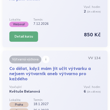
Vyuč. hodin:
2
(1h = 45 min)
Lokalita:
Termín:
7.12.2026
Webinář
850 Kč
Detail kurzu
VV 134
i
Výtvarná výchova
Co dělat, když mám jít učit výtvarku a
nejsem výtvarník aneb výtvarno pro
každého
Vyučující:
Vyuč. hodin:
Květuše Belanová
6
(1h = 45 min)
Lokalita:
Termín:
18.1.2027
Praha