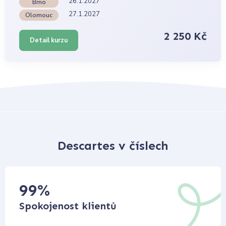
26.1.2027
Brno
27.1.2027
Olomouc
2 250 Kč
Detail kurzu
Descartes v číslech
99
%
Spokojenost klientů