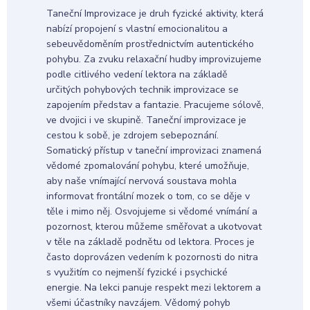
Taneční Improvizace je druh fyzické aktivity, která
nabízí propojení s vlastní emocionalitou a
sebeuvědoměním prostřednictvím autentického
pohybu. Za zvuku relaxační hudby improvizujeme
podle citlivého vedení lektora na základě
určitých pohybových technik improvizace se
zapojením představ a fantazie. Pracujeme sólově,
ve dvojici i ve skupině. Taneční improvizace je
cestou k sobě, je zdrojem sebepoznání.
Somatický přístup v taneční improvizaci znamená
vědomé zpomalování pohybu, které umožňuje,
aby naše vnímající nervová soustava mohla
informovat frontální mozek o tom, co se děje v
těle i mimo něj. Osvojujeme si vědomé vnímání a
pozornost, kterou můžeme směřovat a ukotvovat
v těle na základě podnětu od lektora. Proces je
často doprovázen vedením k pozornosti do nitra
s využitím co nejmenší fyzické i psychické
energie. Na lekci panuje respekt mezi lektorem a
všemi účastníky navzájem. Vědomý pohyb