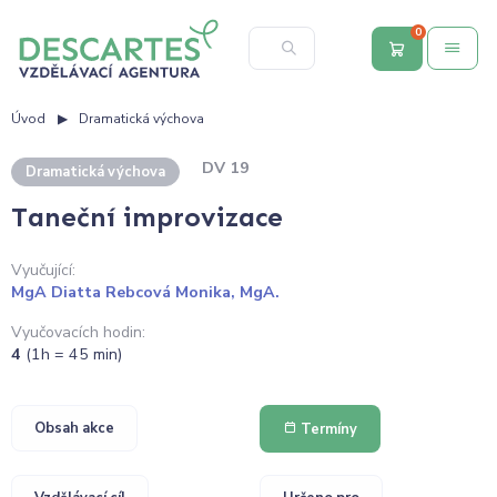
0
Úvod
Dramatická výchova
DV 19
Dramatická výchova
Taneční improvizace
Vyučující:
MgA Diatta Rebcová Monika, MgA.
Vyučovacích hodin:
4
(1h = 45 min)
Obsah akce
Termíny