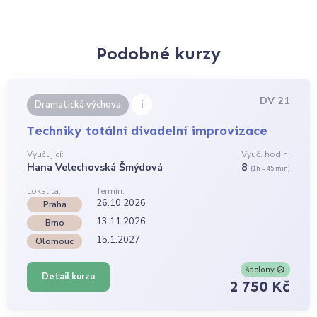
Podobné kurzy
DV 21
i
Dramatická výchova
Techniky totální divadelní improvizace
Vyučující:
Vyuč. hodin:
Hana Velechovská Šmýdová
8
(1h = 45 min)
Lokalita:
Termín:
26.10.2026
Praha
13.11.2026
Brno
15.1.2027
Olomouc
šablony
Detail kurzu
2 750 Kč