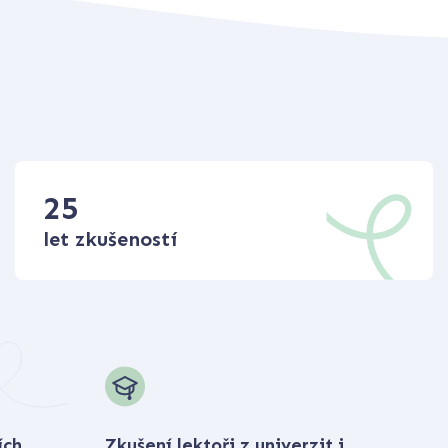
25
let zkušeností
ích
Zkušení lektoři z univerzit i