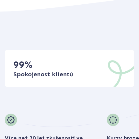
99
%
Spokojenost klientů
Více než 20 let zkušeností ve
Kurzy hraze