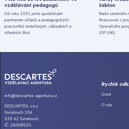
vzdělávání pedagogů
šablon
Od roku 2001 jsme spolehlivým
Naše semináře 
partnerem učitelů a pedagogických
financovat z pr
pracovníků mateřských, základních a
Operačního pro
středních škol.
(OP JAK).
Rychlé od
Úvod
info@descartes-agentura.cz
O nás
DESCARTES, v.o.s.
Svratouch 104
539 42 Svratouch
IČ: 26008530