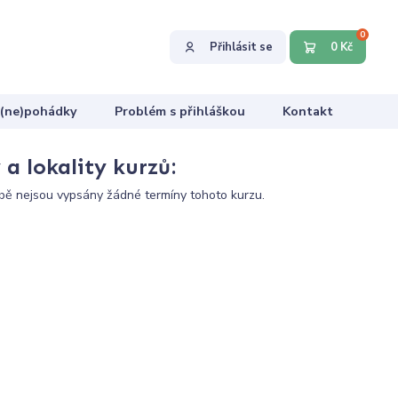
0
Přihlásit se
0 Kč
 (ne)pohádky
Problém s přihláškou
Kontakt
a lokality kurzů:
ě nejsou vypsány žádné termíny tohoto kurzu.