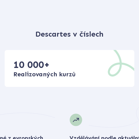
Descartes v číslech
10 000
+
Realizovaných kurzů
né z evropských
Vzdělávání podle aktuáln