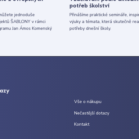
potřeb školství
můžete jednoduše
Přinášíme praktické semináře, inspi
ojektů ŠABLONY v rámci
výuky a témata, která skutečně rea
gramu Jan Ámos Komenský
potřeby dnešní školy.
kazy
Vše o nákupu
Nečastější dotazy
Kontakt