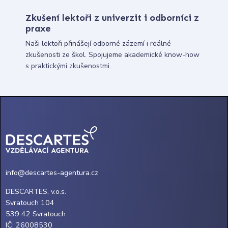
Zkušení lektoři z univerzit i odborníci z
praxe
Naši lektoři přinášejí odborné zázemí i reálné
zkušenosti ze škol. Spojujeme akademické know-how
s praktickými zkušenostmi.
info@descartes-agentura.cz
DESCARTES, v.o.s.
Svratouch 104
539 42 Svratouch
IČ: 26008530