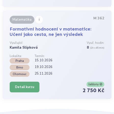
M 362
i
Matematika
Formativní hodnocení v matematice:
Učení jako cesta, ne jen výsledek
Vyučující:
Vyuč. hodin:
Kamila Slípková
8
(1h = 45 min)
Lokalita:
Termín:
15.10.2026
Praha
19.10.2026
Brno
25.11.2026
Olomouc
šablony
Detail kurzu
2 750 Kč