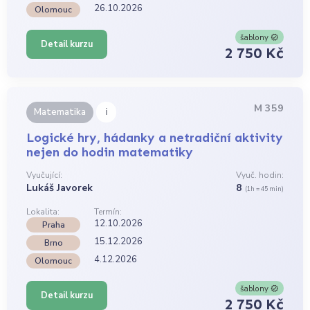
26.10.2026
Olomouc
šablony
Detail kurzu
2 750 Kč
M 359
i
Matematika
Logické hry, hádanky a netradiční aktivity
nejen do hodin matematiky
Vyučující:
Vyuč. hodin:
Lukáš Javorek
8
(1h = 45 min)
Lokalita:
Termín:
12.10.2026
Praha
15.12.2026
Brno
4.12.2026
Olomouc
šablony
Detail kurzu
2 750 Kč