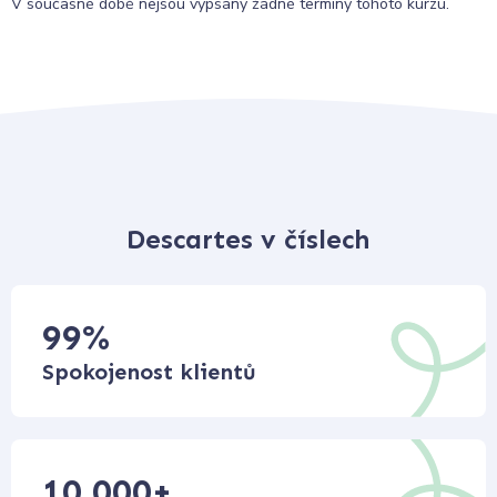
V současné době nejsou vypsány žádné termíny tohoto kurzu.
Descartes v číslech
99
%
Spokojenost klientů
10 000
+