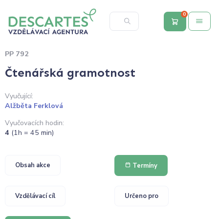
0
PP 792
Čtenářská gramotnost
Vyučující:
Alžběta Ferklová
Vyučovacích hodin:
4
(1h = 45 min)
Obsah akce
Termíny
Vzdělávací cíl
Určeno pro