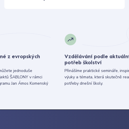
né z evropských
Vzdělávání podle aktuáln
potřeb školství
můžete jednoduše
Přinášíme praktické semináře, inspi
ojektů ŠABLONY v rámci
výuky a témata, která skutečně rea
gramu Jan Ámos Komenský
potřeby dnešní školy.