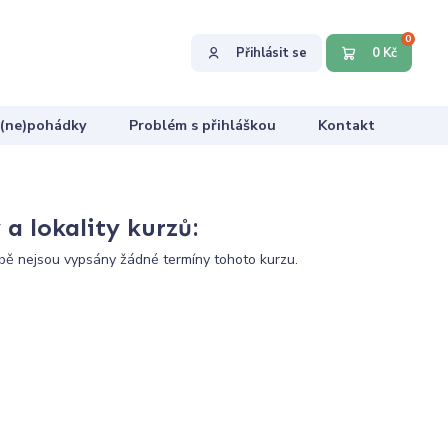
0
Přihlásit se
0 Kč
 (ne)pohádky
Problém s přihláškou
Kontakt
a lokality kurzů:
ě nejsou vypsány žádné termíny tohoto kurzu.