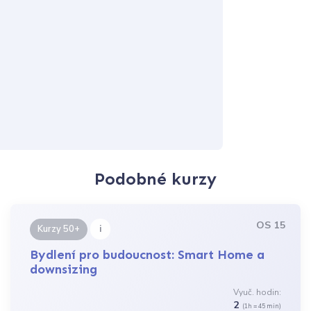
Podobné kurzy
OS 15
i
Kurzy 50+
Bydlení pro budoucnost: Smart Home a
downsizing
Vyuč. hodin:
2
(1h = 45 min)