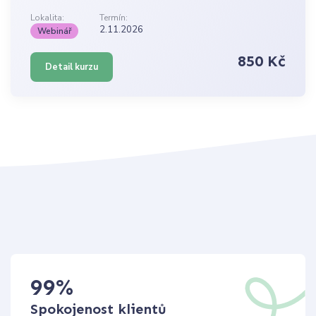
Lokalita:
Termín:
2.11.2026
Webinář
850 Kč
Detail kurzu
99
%
Spokojenost klientů