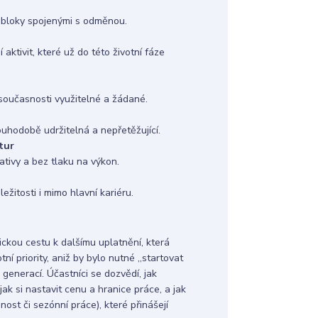
 bloky spojenými s odměnou.
aktivit, které už do této životní fáze
 v současnosti využitelné a žádané.
ouhodobě udržitelná a nepřetěžující.
tur
ativy a bez tlaku na výkon.
ežitosti i mimo hlavní kariéru.
ickou cestu k dalšímu uplatnění, která
tní priority, aniž by bylo nutné „startovat
generací. Účastníci se dozvědí, jak
ak si nastavit cenu a hranice práce, a jak
nost či sezónní práce), které přinášejí