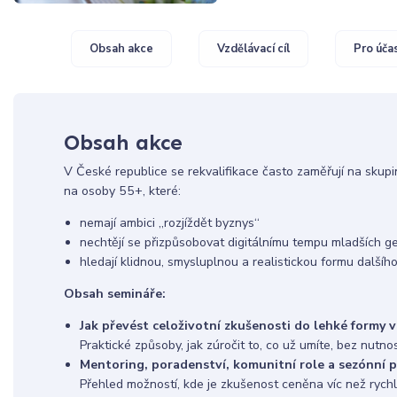
Obsah akce
Vzdělávací cíl
Pro úča
Obsah akce
V České republice se rekvalifikace často zaměřují na skup
na osoby 55+, které:
nemají ambici „rozjíždět byznys“
nechtějí se přizpůsobovat digitálnímu tempu mladších g
hledají klidnou, smysluplnou a realistickou formu dalšíh
Obsah semináře:
Jak převést celoživotní zkušenosti do lehké formy 
Praktické způsoby, jak zúročit to, co už umíte, bez nutno
Mentoring, poradenství, komunitní role a sezónní 
Přehled možností, kde je zkušenost ceněna víc než rychl