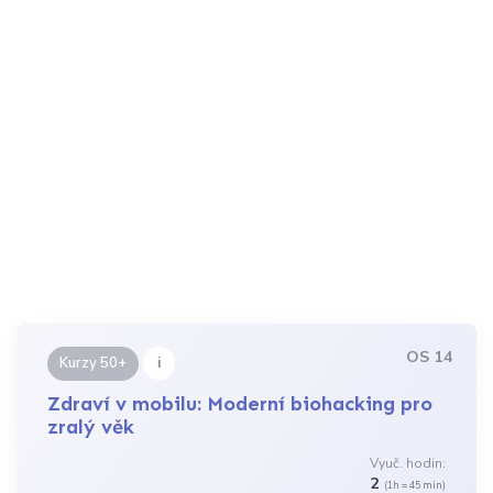
OS 14
i
Kurzy 50+
Zdraví v mobilu: Moderní biohacking pro
zralý věk
Vyuč. hodin:
2
(1h = 45 min)