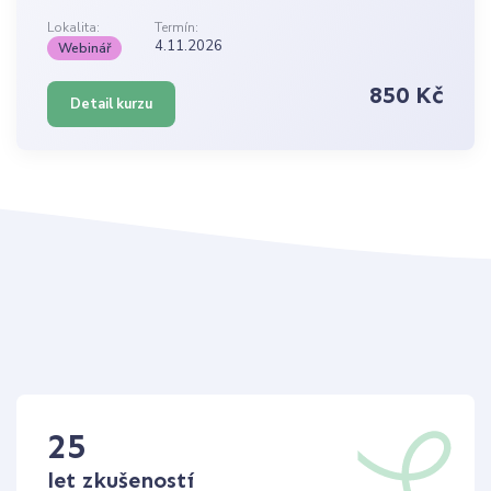
Lokalita:
Termín:
4.11.2026
Webinář
850 Kč
Detail kurzu
25
let zkušeností