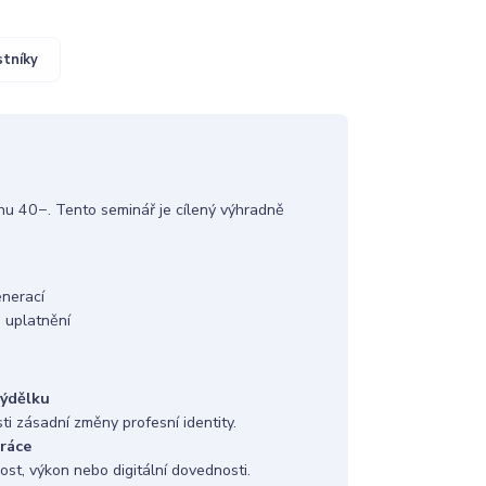
stníky
inu 40−. Tento seminář je cílený výhradně
enerací
o uplatnění
výdělku
sti zásadní změny profesní identity.
práce
ost, výkon nebo digitální dovednosti.