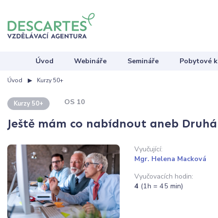
Úvod
Webináře
Semináře
Pobytové k
Úvod
Kurzy 50+
OS 10
Kurzy 50+
Ještě mám co nabídnout aneb Druhá 
Vyučující:
Mgr. Helena Macková
Vyučovacích hodin:
4
(1h = 45 min)