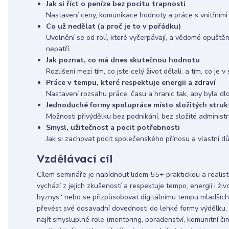
Jak si říct o peníze bez pocitu trapnosti
Nastavení ceny, komunikace hodnoty a práce s vnitřními
Co už nedělat (a proč je to v pořádku)
Uvolnění se od rolí, které vyčerpávají, a vědomé opuštění 
nepatří.
Jak poznat, co má dnes skutečnou hodnotu
Rozlišení mezi tím, co jste celý život dělali, a tím, co je
Práce v tempu, které respektuje energii a zdraví
Nastavení rozsahu práce, času a hranic tak, aby byla dl
Jednoduché formy spolupráce místo složitých struk
Možnosti přivýdělku bez podnikání, bez složité administr
Smysl, užitečnost a pocit potřebnosti
Jak si zachovat pocit společenského přínosu a vlastní důl
Vzdělávací cíl
Cílem semináře je nabídnout lidem 55+ praktickou a realist
vychází z jejich zkušeností a respektuje tempo, energii i živo
byznys“ nebo se přizpůsobovat digitálnímu tempu mladších 
převést své dosavadní dovednosti do lehké formy výdělku, j
najít smysluplné role (mentoring, poradenství, komunitní čin