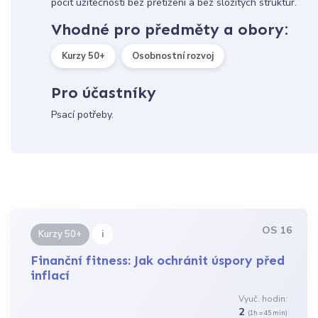
pocit užitečnosti bez přetížení a bez složitých struktur.
Vhodné pro předměty a obory:
Kurzy 50+
Osobnostní rozvoj
Pro účastníky
Psací potřeby.
OS 16
i
Kurzy 50+
Finanční fitness: Jak ochránit úspory před
inflací
Vyuč. hodin:
2
(1h = 45 min)